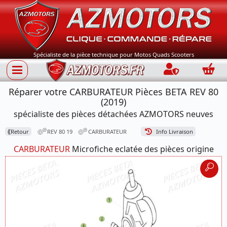
Spécialiste de la pièce technique pour Motos Quads Scooters
Connection
Panie
Réparer votre CARBURATEUR Pièces BETA REV 80
(2019)
spécialiste des pièces détachées AZMOTORS neuves
⟪
Retour
REV 80 19
CARBURATEUR
Info Livraison
CARBURATEUR
Microfiche eclatée des pièces origine