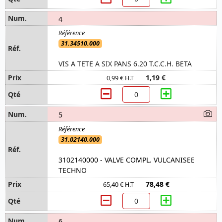
4
31.34510.000
VIS A TETE A SIX PANS 6.20 T.C.C.H. BETA
1,19 €
0,99 € H.T
5
31.02140.000
3102140000 - VALVE COMPL. VULCANISEE
TECHNO
78,48 €
65,40 € H.T
6