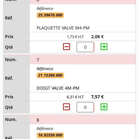
25.59670.000
PLAQUETTE VALVE M4-PM
2,08 €
1,73 € H.T
7
21.15360.000
DOIGT VALVE 4M-PM
7,57 €
6,31 € H.T
8
16.92550.000