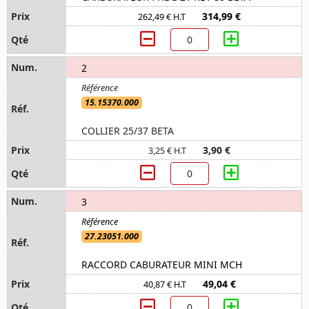
314,99 €
262,49 € H.T
2
15.15370.000
COLLIER 25/37 BETA
3,90 €
3,25 € H.T
3
27.23051.000
RACCORD CABURATEUR MINI MCH
49,04 €
40,87 € H.T