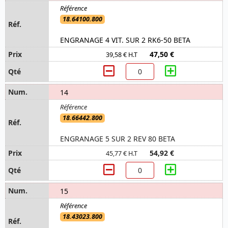
18.64100.800
ENGRANAGE 4 VIT. SUR 2 RK6-50 BETA
47,50 €
39,58 € H.T
14
18.66442.800
ENGRANAGE 5 SUR 2 REV 80 BETA
54,92 €
45,77 € H.T
15
18.43023.800