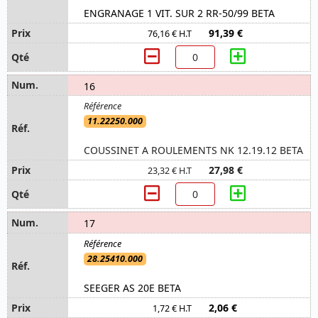
ENGRANAGE 1 VIT. SUR 2 RR-50/99 BETA
91,39 €
76,16 € H.T
16
11.22250.000
COUSSINET A ROULEMENTS NK 12.19.12 BETA
27,98 €
23,32 € H.T
17
28.25410.000
SEEGER AS 20E BETA
2,06 €
1,72 € H.T