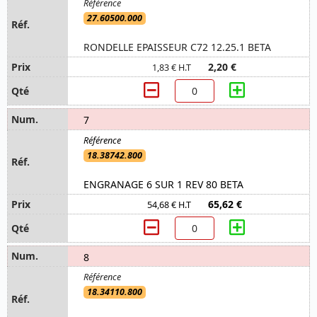
27.60500.000
RONDELLE EPAISSEUR C72 12.25.1 BETA
2,20 €
1,83 € H.T
7
18.38742.800
ENGRANAGE 6 SUR 1 REV 80 BETA
65,62 €
54,68 € H.T
8
18.34110.800