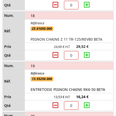
18
25.61050.000
PIGNON CHAINE Z 11 TR-125/REV80 BETA
29,52 €
24,60 € H.T
19
13.55250.000
ENTRETOISE PIGNON CHAINE RK6-50 BETA
16,24 €
13,53 € H.T
20