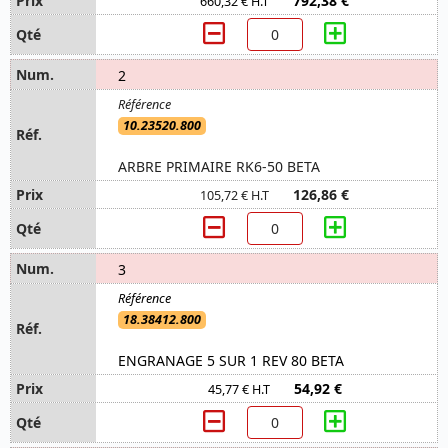
792,38 €
660,32 € H.T
2
10.23520.800
ARBRE PRIMAIRE RK6-50 BETA
126,86 €
105,72 € H.T
3
18.38412.800
ENGRANAGE 5 SUR 1 REV 80 BETA
54,92 €
45,77 € H.T