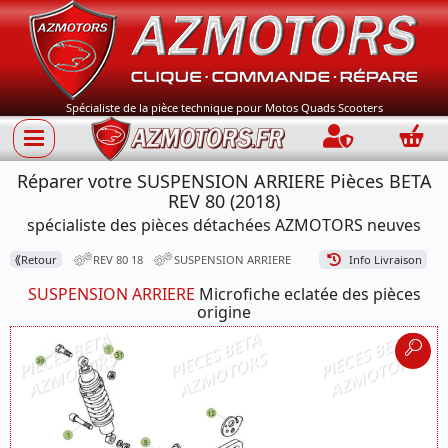
Spécialiste de la pièce technique pour Motos Quads Scooters
Connection
Panie
Réparer votre SUSPENSION ARRIERE Pièces BETA
REV 80 (2018)
spécialiste des pièces détachées AZMOTORS neuves
⟪
Retour
REV 80 18
SUSPENSION ARRIERE
Info Livraison
SUSPENSION ARRIERE
Microfiche eclatée des pièces
origine