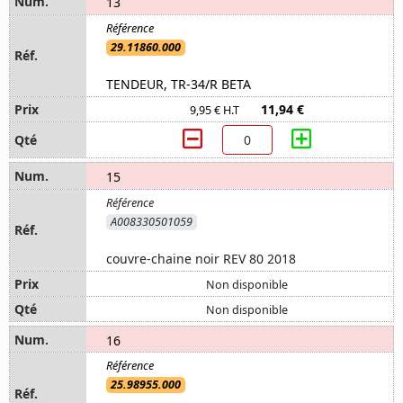
13
29.11860.000
TENDEUR, TR-34/R BETA
11,94 €
9,95 € H.T
15
A008330501059
couvre-chaine noir REV 80 2018
Non disponible
Non disponible
16
25.98955.000