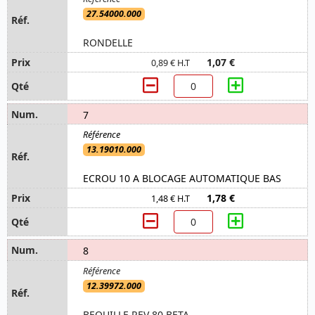
27.54000.000
RONDELLE
1,07 €
0,89 € H.T
7
13.19010.000
ECROU 10 A BLOCAGE AUTOMATIQUE BAS
1,78 €
1,48 € H.T
8
12.39972.000
BEQUILLE REV 80 BETA