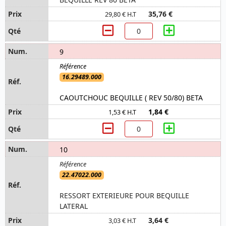
35,76 €
29,80 € H.T
9
16.29489.000
CAOUTCHOUC BEQUILLE ( REV 50/80) BETA
1,84 €
1,53 € H.T
10
22.47022.000
RESSORT EXTERIEURE POUR BEQUILLE
LATERAL
3,64 €
3,03 € H.T