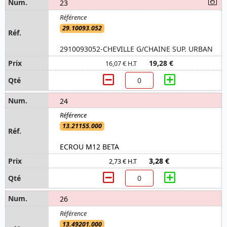
23
29.10093.052
2910093052-CHEVILLE G/CHAINE SUP. URBAN
19,28 €
16,07 € H.T
24
13.21155.000
ECROU M12 BETA
3,28 €
2,73 € H.T
26
13.49201.000