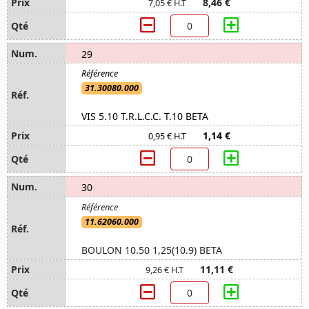
8,46 €
7,05 € H.T
29
31.30080.000
VIS 5.10 T.R.L.C.C. T.10 BETA
1,14 €
0,95 € H.T
30
11.62060.000
BOULON 10.50 1,25(10.9) BETA
11,11 €
9,26 € H.T