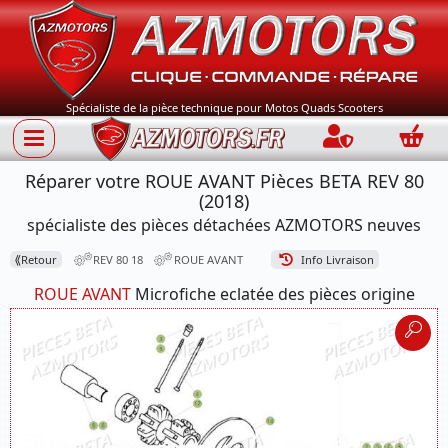
Spécialiste de la pièce technique pour Motos Quads Scooters
Connection
Panie
Réparer votre ROUE AVANT Pièces BETA REV 80
(2018)
spécialiste des pièces détachées AZMOTORS neuves
⟪
Retour
REV 80 18
ROUE AVANT
Info Livraison
ROUE AVANT
Microfiche eclatée des pièces origine