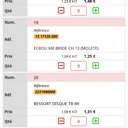
1,48 €
1,23 € H.T
19
13.17120.000
ECROU M8 BRIDE CH.13 (MOLETE)
1,25 €
1,04 € H.T
20
2231980000
RESSORT DISQUE TR-89
1,31 €
1,09 € H.T