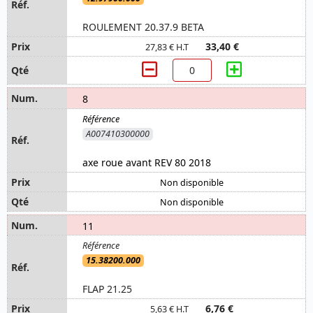
ROULEMENT 20.37.9 BETA
33,40 €
27,83 € H.T
8
A007410300000
axe roue avant REV 80 2018
Non disponible
Non disponible
11
15.38200.000
FLAP 21.25
6,76 €
5,63 € H.T