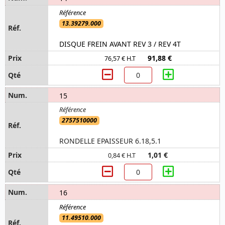
13.39279.000
DISQUE FREIN AVANT REV 3 / REV 4T
91,88 €
76,57 € H.T
15
2757510000
RONDELLE EPAISSEUR 6.18,5.1
1,01 €
0,84 € H.T
16
11.49510.000