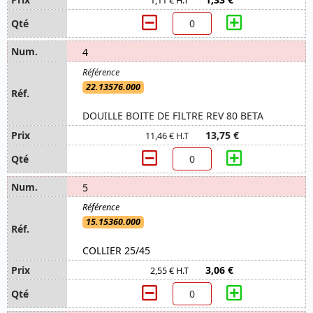
1,11 € H.T
4
22.13576.000
DOUILLE BOITE DE FILTRE REV 80 BETA
13,75 €
11,46 € H.T
5
15.15360.000
COLLIER 25/45
3,06 €
2,55 € H.T