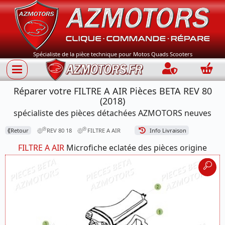
Spécialiste de la pièce technique pour Motos Quads Scooters
Connection
Panie
Réparer votre FILTRE A AIR Pièces BETA REV 80
(2018)
spécialiste des pièces détachées AZMOTORS neuves
⟪
Retour
REV 80 18
FILTRE A AIR
Info Livraison
FILTRE A AIR
Microfiche eclatée des pièces origine