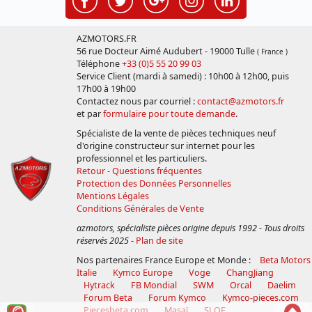
AZMOTORS.FR
56 rue Docteur Aimé Audubert - 19000 Tulle
( France )
Téléphone
+33 (0)5 55 20 99 03
Service Client (mardi à samedi) : 10h00 à 12h00, puis
17h00 à 19h00
Contactez nous par courriel :
contact@azmotors.fr
et par
formulaire pour toute demande
.
Spécialiste de la vente de pièces techniques neuf
d'origine constructeur sur internet pour les
professionnel et les particuliers.
Retour - Questions fréquentes
Protection des Données Personnelles
Mentions Légales
Conditions Générales de Vente
azmotors, spécialiste pièces origine depuis 1992 - Tous droits
réservés 2025
-
Plan de site
Nos partenaires France Europe et Monde :
Beta Motors
Italie
Kymco Europe
Voge
ChangJiang
Hytrack
FB Mondial
SWM
Orcal
Daelim
Forum Beta
Forum Kymco
Kymco-pieces.com
Voir
Reto
Piecesbeta.com
Masaï
SLOE