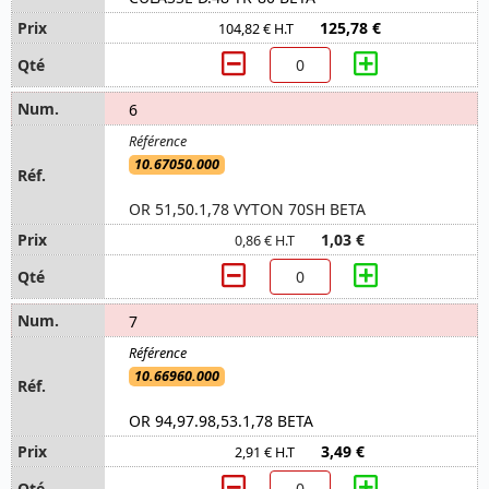
125,78 €
104,82 € H.T
6
10.67050.000
OR 51,50.1,78 VYTON 70SH BETA
1,03 €
0,86 € H.T
7
10.66960.000
OR 94,97.98,53.1,78 BETA
3,49 €
2,91 € H.T