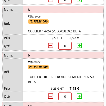
8
15.15228.000
COLLIER 14/24 (VELOXBLOC) BETA
3,92 €
3,27 € H.T
9
29.15910.000
TUBE LIQUIDE REFROIDISSEMENT RK6-50
BETA
7,48 €
6,23 € H.T