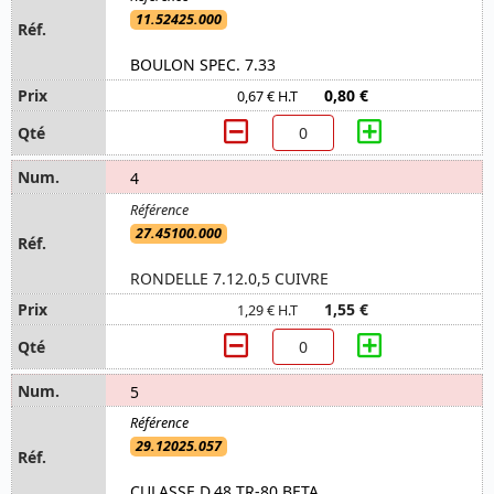
11.52425.000
BOULON SPEC. 7.33
0,80 €
0,67 € H.T
4
27.45100.000
RONDELLE 7.12.0,5 CUIVRE
1,55 €
1,29 € H.T
5
29.12025.057
CULASSE D.48 TR-80 BETA