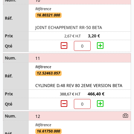
10
16.80321.000
JOINT ECHAPPEMENT RR-50 BETA
3,20 €
2,67 € H.T
11
12.52463.057
CYLINDRE D.48 REV 80 2EME VERSION BETA
466,40 €
388,67 € H.T
12
16.61750.000