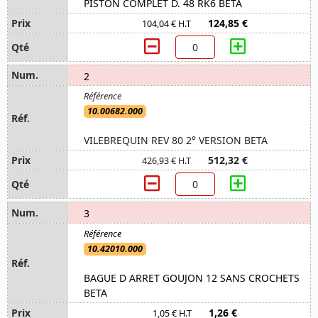
PISTON COMPLET D. 48 RK6 BETA
124,85 €
104,04 € H.T
2
10.00682.000
VILEBREQUIN REV 80 2° VERSION BETA
512,32 €
426,93 € H.T
3
10.42010.000
BAGUE D ARRET GOUJON 12 SANS CROCHETS
BETA
1,26 €
1,05 € H.T