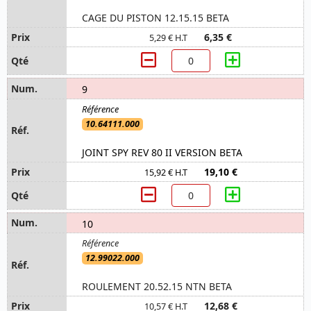
CAGE DU PISTON 12.15.15 BETA
6,35 €
5,29 € H.T
9
10.64111.000
JOINT SPY REV 80 II VERSION BETA
19,10 €
15,92 € H.T
10
12.99022.000
ROULEMENT 20.52.15 NTN BETA
12,68 €
10,57 € H.T