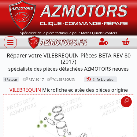
Spécialiste de la pièce technique pour Motos Quads Scooters
Connection
Panie
Réparer votre VILEBREQUIN Pièces BETA REV 80
(2017)
spécialiste des pièces détachées AZMOTORS neuves
⟪
Retour
REV 80 17
VILEBREQUIN
Info Livraison
VILEBREQUIN
Microfiche eclatée des pièces origine