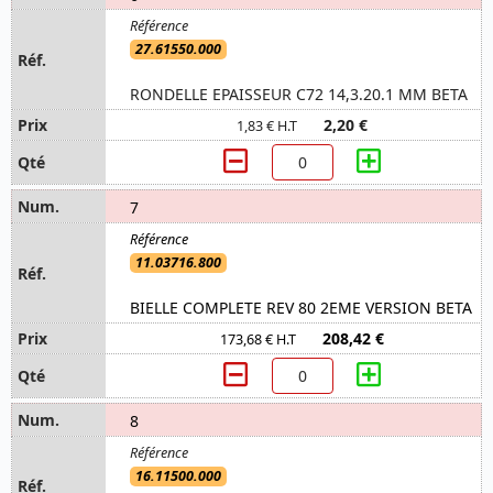
27.61550.000
RONDELLE EPAISSEUR C72 14,3.20.1 MM BETA
2,20 €
1,83 € H.T
7
11.03716.800
BIELLE COMPLETE REV 80 2EME VERSION BETA
208,42 €
173,68 € H.T
8
16.11500.000