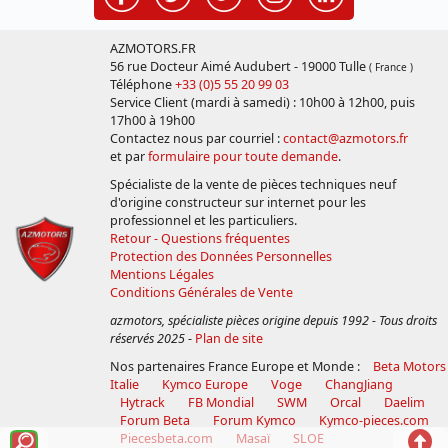
AZMOTORS.FR
56 rue Docteur Aimé Audubert - 19000 Tulle
( France )
Téléphone
+33 (0)5 55 20 99 03
Service Client (mardi à samedi) : 10h00 à 12h00, puis
17h00 à 19h00
Contactez nous par courriel :
contact@azmotors.fr
et par
formulaire pour toute demande
.
Spécialiste de la vente de pièces techniques neuf
d'origine constructeur sur internet pour les
professionnel et les particuliers.
Retour - Questions fréquentes
Protection des Données Personnelles
Mentions Légales
Conditions Générales de Vente
azmotors, spécialiste pièces origine depuis 1992 - Tous droits
réservés 2025
-
Plan de site
Nos partenaires France Europe et Monde :
Beta Motors
Italie
Kymco Europe
Voge
ChangJiang
Hytrack
FB Mondial
SWM
Orcal
Daelim
Forum Beta
Forum Kymco
Kymco-pieces.com
Voir
Reto
Piecesbeta.com
Masaï
SLOE