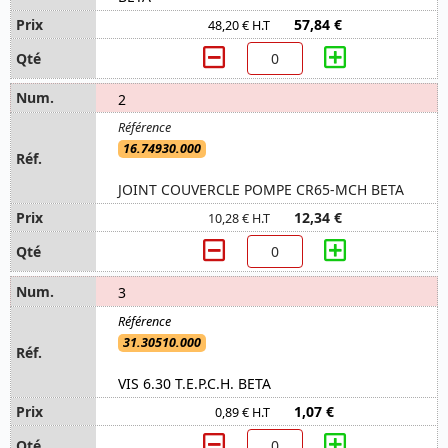
57,84 €
48,20 € H.T
2
16.74930.000
JOINT COUVERCLE POMPE CR65-MCH BETA
12,34 €
10,28 € H.T
3
31.30510.000
VIS 6.30 T.E.P.C.H. BETA
1,07 €
0,89 € H.T