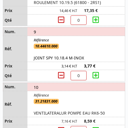
ROULEMENT 10.19.5 (61800 - 2RS1)
17,35 €
14,46 € H.T
9
10.44610.000
JOINT SPY 10.18.4 M-INOX
3,77 €
3,14 € H.T
10
31.21831.000
VENTILATERALUR POMPE EAU RK6-50
8,59 €
7,16 € H.T