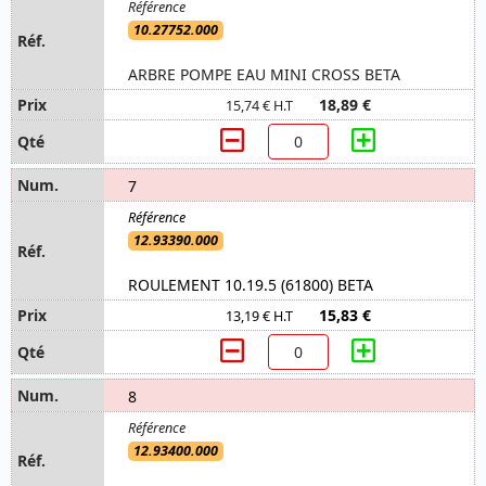
10.27752.000
ARBRE POMPE EAU MINI CROSS BETA
18,89 €
15,74 € H.T
7
12.93390.000
ROULEMENT 10.19.5 (61800) BETA
15,83 €
13,19 € H.T
8
12.93400.000