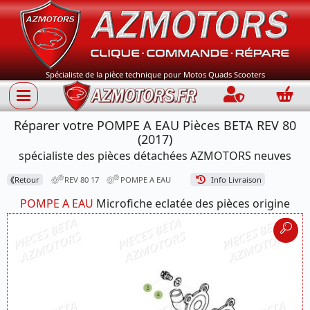
Spécialiste de la pièce technique pour Motos Quads Scooters
Connection
Panie
Réparer votre POMPE A EAU Pièces BETA REV 80
(2017)
spécialiste des pièces détachées AZMOTORS neuves
⟪
Retour
REV 80 17
POMPE A EAU
Info Livraison
POMPE A EAU
Microfiche eclatée des pièces origine