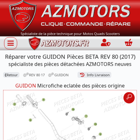
Spécialiste de la pièce technique pour Motos Quads Scooters
Connection
Panie
Réparer votre GUIDON Pièces BETA REV 80 (2017)
spécialiste des pièces détachées AZMOTORS neuves
⟪
Retour
REV 80 17
GUIDON
Info Livraison
GUIDON
Microfiche eclatée des pièces origine