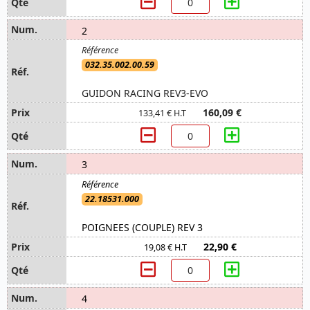
2
032.35.002.00.59
GUIDON RACING REV3-EVO
160,09 €
133,41 € H.T
3
22.18531.000
POIGNEES (COUPLE) REV 3
22,90 €
19,08 € H.T
4