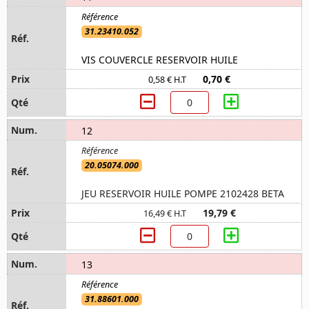
31.23410.052
VIS COUVERCLE RESERVOIR HUILE
0,70 €
0,58 € H.T
12
20.05074.000
JEU RESERVOIR HUILE POMPE 2102428 BETA
19,79 €
16,49 € H.T
13
31.88601.000