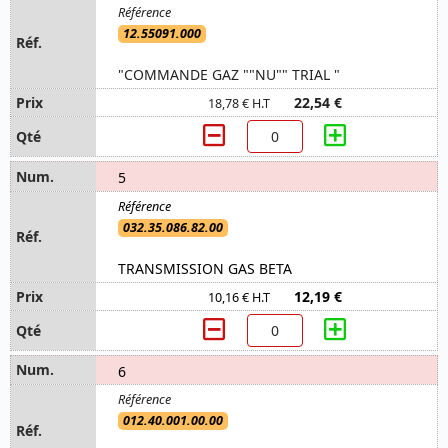
12.55091.000
"COMMANDE GAZ ""NU"" TRIAL "
22,54 €
18,78 € H.T
5
032.35.086.82.00
TRANSMISSION GAS BETA
12,19 €
10,16 € H.T
6
012.40.001.00.00