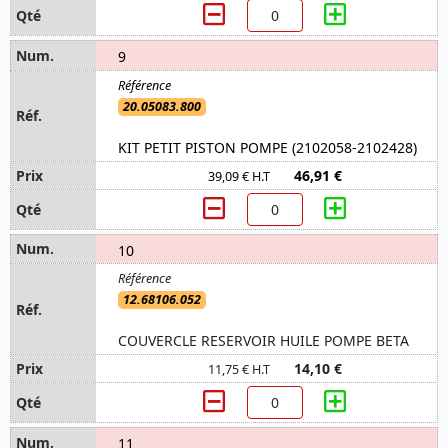
9
20.05083.800
KIT PETIT PISTON POMPE (2102058-2102428)
46,91 €
39,09 € H.T
10
12.68106.052
COUVERCLE RESERVOIR HUILE POMPE BETA
14,10 €
11,75 € H.T
11