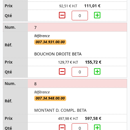
111,01 €
92,51 € H.T
7
007.34.931.00.00
BOUCHON DROITE BETA
155,72 €
129,77 € H.T
8
007.34.948.00.00
MONTANT D. COMPL. BETA
597,58 €
497,98 € H.T