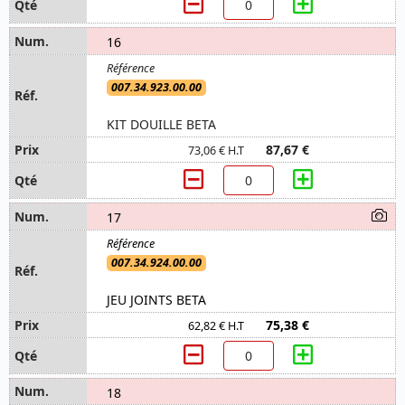
16
007.34.923.00.00
KIT DOUILLE BETA
87,67 €
73,06 € H.T
17
007.34.924.00.00
JEU JOINTS BETA
75,38 €
62,82 € H.T
18