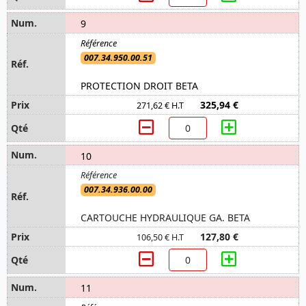
9
007.34.950.00.51
PROTECTION DROIT BETA
325,94 €
271,62 € H.T
10
007.34.936.00.00
CARTOUCHE HYDRAULIQUE GA. BETA
127,80 €
106,50 € H.T
11