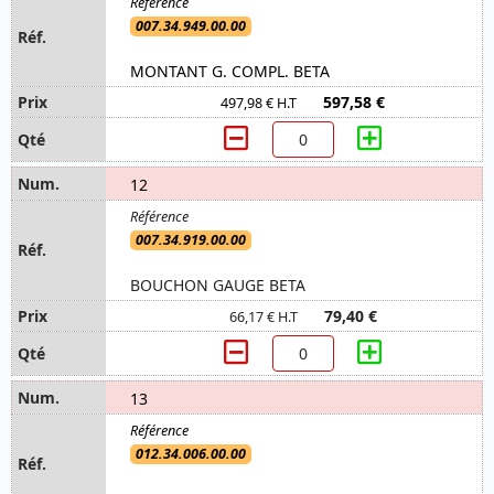
007.34.949.00.00
MONTANT G. COMPL. BETA
597,58 €
497,98 € H.T
12
007.34.919.00.00
BOUCHON GAUGE BETA
79,40 €
66,17 € H.T
13
012.34.006.00.00