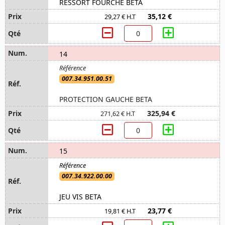
RESSORT FOURCHE BETA
35,12 €
29,27 € H.T
14
007.34.951.00.51
PROTECTION GAUCHE BETA
325,94 €
271,62 € H.T
15
007.34.922.00.00
JEU VIS BETA
23,77 €
19,81 € H.T