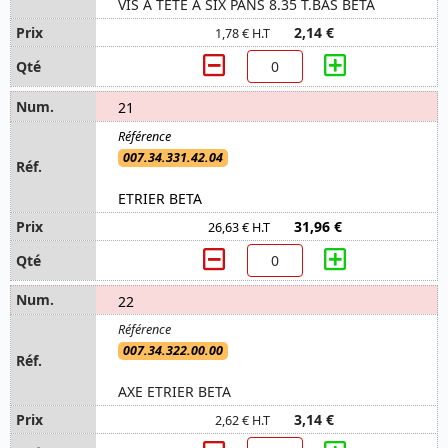
VIS A TETE A SIX PANS 8.35 T.BAS BETA
2,14 €
1,78 € H.T
21
007.34.331.42.04
ETRIER BETA
31,96 €
26,63 € H.T
22
007.34.322.00.00
AXE ETRIER BETA
3,14 €
2,62 € H.T