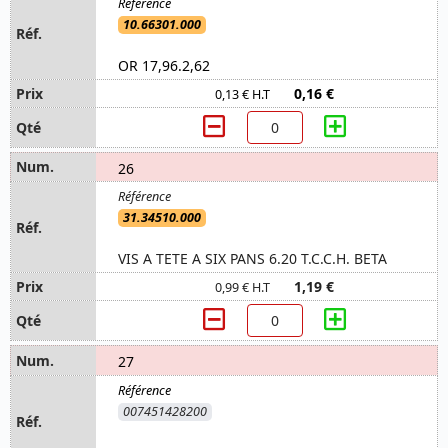
10.66301.000
OR 17,96.2,62
0,16 €
0,13 € H.T
26
31.34510.000
VIS A TETE A SIX PANS 6.20 T.C.C.H. BETA
1,19 €
0,99 € H.T
27
007451428200