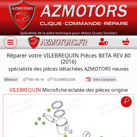
Spécialiste de la pièce technique pour Motos Quads Scooters
Connection
Panie
Réparer votre VILEBREQUIN Pièces BETA REV 80
(2016)
spécialiste des pièces détachées AZMOTORS neuves
⟪
Retour
REV 80 16
VILEBREQUIN
Info Livraison
VILEBREQUIN
Microfiche eclatée des pièces origine