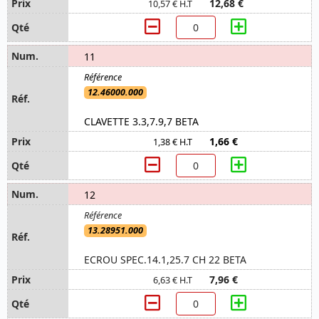
12,68 €
10,57 € H.T
11
12.46000.000
CLAVETTE 3.3,7.9,7 BETA
1,66 €
1,38 € H.T
12
13.28951.000
ECROU SPEC.14.1,25.7 CH 22 BETA
7,96 €
6,63 € H.T