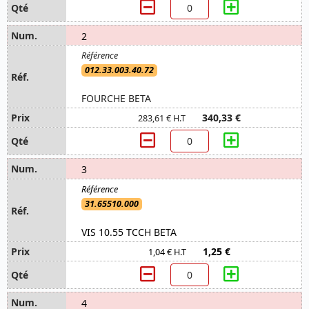
2
012.33.003.40.72
FOURCHE BETA
340,33 €
283,61 € H.T
3
31.65510.000
VIS 10.55 TCCH BETA
1,25 €
1,04 € H.T
4