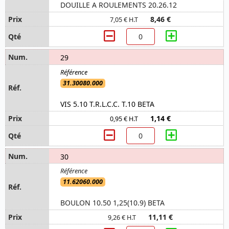
DOUILLE A ROULEMENTS 20.26.12
8,46 €
7,05 € H.T
29
31.30080.000
VIS 5.10 T.R.L.C.C. T.10 BETA
1,14 €
0,95 € H.T
30
11.62060.000
BOULON 10.50 1,25(10.9) BETA
11,11 €
9,26 € H.T