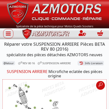
Spécialiste de la pièce technique pour Motos Quads Scooters
Connection
Panie
Réparer votre SUSPENSION ARRIERE Pièces BETA
REV 80 (2016)
spécialiste des pièces détachées AZMOTORS neuves
⟪
Retour
REV 80 16
SUSPENSION ARRIERE
Info Livraison
SUSPENSION ARRIERE
Microfiche eclatée des pièces
origine