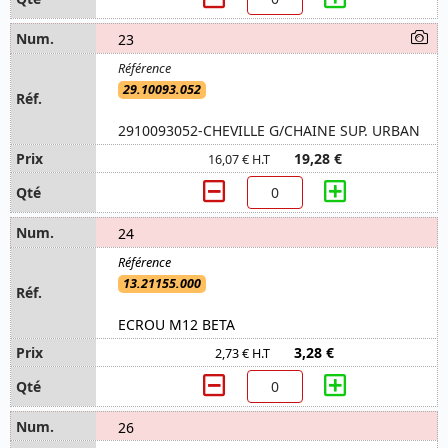
23
29.10093.052
2910093052-CHEVILLE G/CHAINE SUP. URBAN
19,28 €
16,07 € H.T
24
13.21155.000
ECROU M12 BETA
3,28 €
2,73 € H.T
26