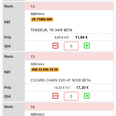
13
29.11860.000
TENDEUR, TR-34/R BETA
11,94 €
9,95 € H.T
15
008.33.050.10.59
COUVRE-CHAIN EVO 4T NOIR BETA
17,20 €
14,33 € H.T
16