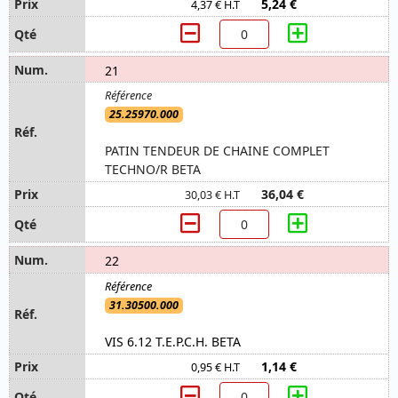
5,24 €
4,37 € H.T
21
25.25970.000
PATIN TENDEUR DE CHAINE COMPLET
TECHNO/R BETA
36,04 €
30,03 € H.T
22
31.30500.000
VIS 6.12 T.E.P.C.H. BETA
1,14 €
0,95 € H.T