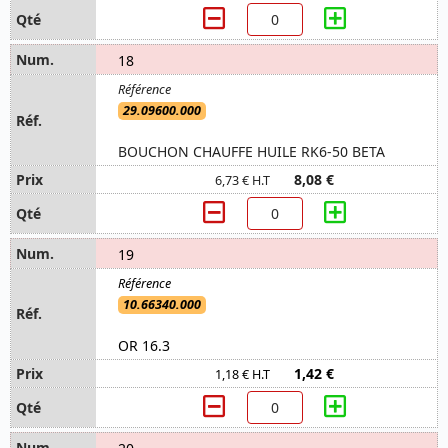
18
29.09600.000
BOUCHON CHAUFFE HUILE RK6-50 BETA
8,08 €
6,73 € H.T
19
10.66340.000
OR 16.3
1,42 €
1,18 € H.T