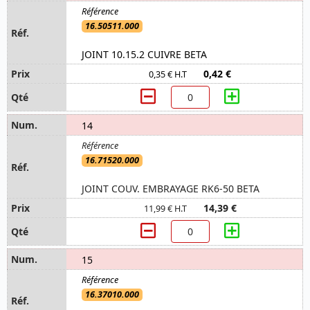
16.50511.000
JOINT 10.15.2 CUIVRE BETA
0,42 €
0,35 € H.T
14
16.71520.000
JOINT COUV. EMBRAYAGE RK6-50 BETA
14,39 €
11,99 € H.T
15
16.37010.000