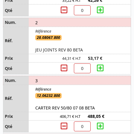
42,26 €
35,22 € H.T
2
28.08067.800
JEU JOINTS REV 80 BETA
53,17 €
44,31 € H.T
3
12.06232.800
CARTER REV 50/80 07 08 BETA
488,05 €
406,71 € H.T