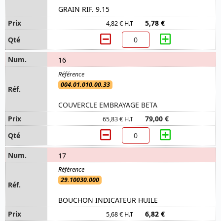
GRAIN RIF. 9.15
5,78 €
4,82 € H.T
16
004.01.010.00.33
COUVERCLE EMBRAYAGE BETA
79,00 €
65,83 € H.T
17
29.10030.000
BOUCHON INDICATEUR HUILE
6,82 €
5,68 € H.T