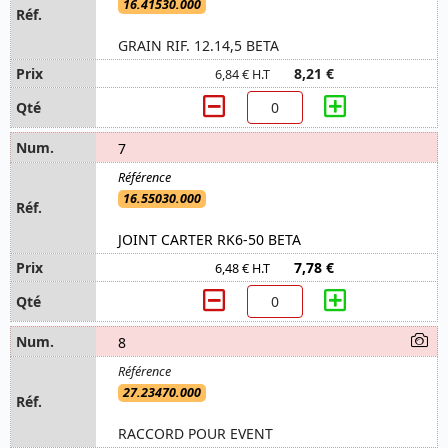
16.41530.000
GRAIN RIF. 12.14,5 BETA
8,21 €
6,84 € H.T
7
16.55030.000
JOINT CARTER RK6-50 BETA
7,78 €
6,48 € H.T
8
27.23470.000
RACCORD POUR EVENT