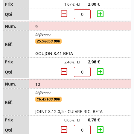
2,00 €
1,67 € H.T
9
25.98050.000
GOUJON 8.41 BETA
2,98 €
2,48 € H.T
10
16.49100.000
JOINT 8.12.0,5 - CUIVRE RIC. BETA
0,78 €
0,65 € H.T