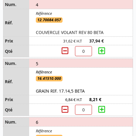
4
12.70084.057
COUVERCLE VOLANT REV 80 BETA
37,94 €
31,62 € H.T
5
16.41510.000
GRAIN RIF. 17.14,5 BETA
8,21 €
6,84 € H.T
6