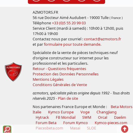
AZMOTORS.FR
56 rue Docteur Aimé Audubert - 19000 Tulle
( France )
Téléphone
+33 (0)5 55 20 99 03
Service Client (mardi à samedi) : 10h00 à 12h00, puis
17h00 à 19h00
Contactez nous par courriel :
contact@azmotors.fr
et par
formulaire pour toute demande
.
Spécialiste de la vente de pièces techniques neuf
d'origine constructeur sur internet pour les
professionnel et les particuliers.
Retour - Questions fréquentes
Protection des Données Personnelles
Mentions Légales
Conditions Générales de Vente
azmotors, spécialiste pièces origine depuis 1992 - Tous droits
réservés 2025
-
Plan de site
Nos partenaires France Europe et Monde :
Beta Motors
Italie
Kymco Europe
Voge
ChangJiang
Hytrack
FB Mondial
SWM
Orcal
Daelim
Forum Beta
Forum Kymco
Kymco-pieces.com
Voir
Reto
Piecesbeta.com
Masaï
SLOE