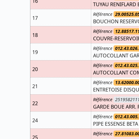
16
TUYAU RENIFLARD 
Référence
29.00525.0
17
BOUCHON RESERVOI
Référence
12.88517.1
18
COUVRE-RESERVOI
Référence
012.43.026.
19
AUTOCOLLANT GAR
Référence
012.43.025.
20
AUTOCOLLANT COM
Référence
13.62000.0
21
ENTRETOISE DISQ
Référence
251958211
22
GARDE BOUE ARR. R
Référence
012.43.005.
24
PIPE ESSENSE BETA
Référence
27.81083.0
25