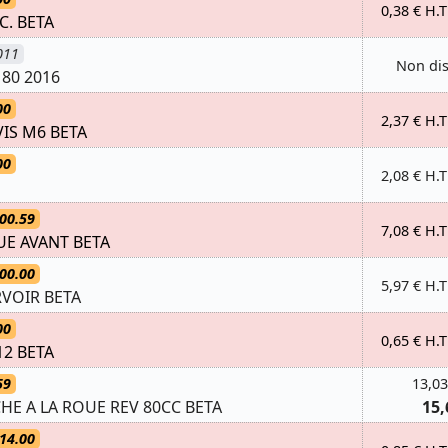
0,38 € H.T
.C. BETA
011
Non di
 80 2016
00
2,37 € H.T
IS M6 BETA
00
2,08 € H.T
00.59
7,08 € H.T
E AVANT BETA
00.00
5,97 € H.T
RVOIR BETA
00
0,65 € H.T
.12 BETA
59
13,03
E A LA ROUE REV 80CC BETA
15,
14.00