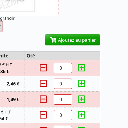
agrandir
Ajoutez au panier
nité
Qté
8 € H.T
,86 €
2,46 €
1,49 €
 € H.T
64 €