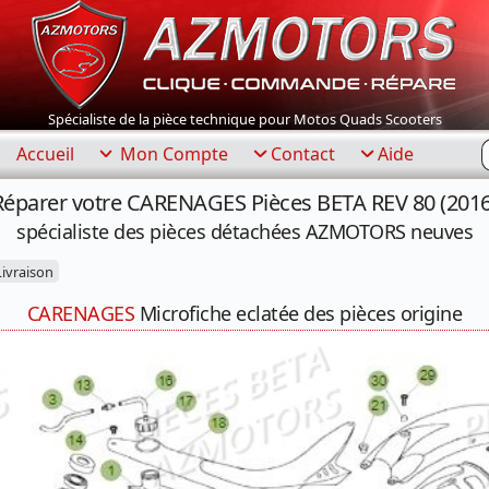
Spécialiste de la pièce technique pour Motos Quads Scooters
R
Accueil
Mon Compte
Contact
Aide
Réparer votre CARENAGES Pièces BETA REV 80 (2016
spécialiste des pièces détachées AZMOTORS neuves
ivraison
CARENAGES
Microfiche eclatée des pièces origine