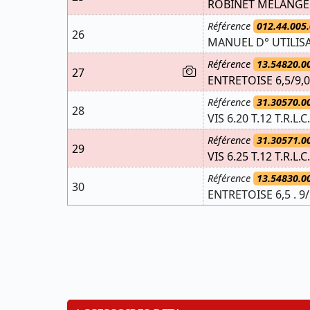
ROBINET MELANGE 
Référence
012.44.005.
26
MANUEL D° UTILIS
Référence
13.54820.0
27
ENTRETOISE 6,5/9,0
Référence
31.30570.0
28
VIS 6.20 T.12 T.R.L.C.
Référence
31.30571.0
29
VIS 6.25 T.12 T.R.L.C
Référence
13.54830.0
30
ENTRETOISE 6,5 . 9/