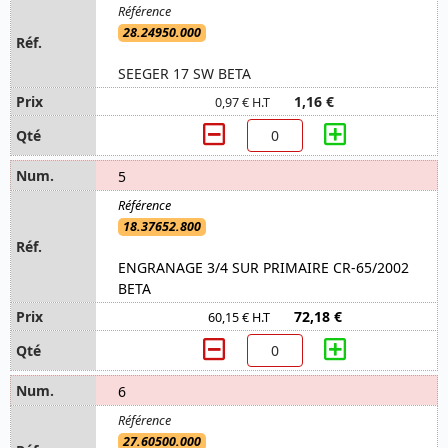
28.24950.000
SEEGER 17 SW BETA
1,16 €
0,97 € H.T
5
18.37652.800
ENGRANAGE 3/4 SUR PRIMAIRE CR-65/2002
BETA
72,18 €
60,15 € H.T
6
27.60500.000