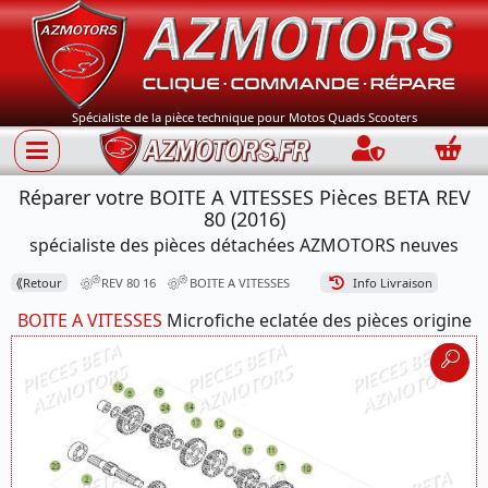
Spécialiste de la pièce technique pour Motos Quads Scooters
Connection
Panie
Réparer votre BOITE A VITESSES Pièces BETA REV
80 (2016)
spécialiste des pièces détachées AZMOTORS neuves
⟪
Retour
REV 80 16
BOITE A VITESSES
Info Livraison
BOITE A VITESSES
Microfiche eclatée des pièces origine