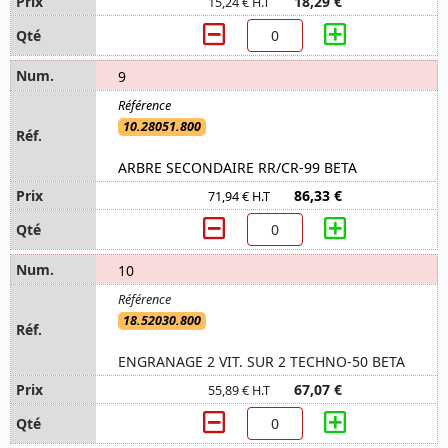
18,29 €
15,24 € H.T
9
10.28051.800
ARBRE SECONDAIRE RR/CR-99 BETA
86,33 €
71,94 € H.T
10
18.52030.800
ENGRANAGE 2 VIT. SUR 2 TECHNO-50 BETA
67,07 €
55,89 € H.T