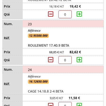
19,42 €
16,18 € H.T
23
12.95500.000
ROULEMENT 17.40.9 BETA
82,62 €
68,85 € H.T
24
16.12650.000
CAGE 14.18.8 2-4 BETA
11,58 €
9,65 € H.T