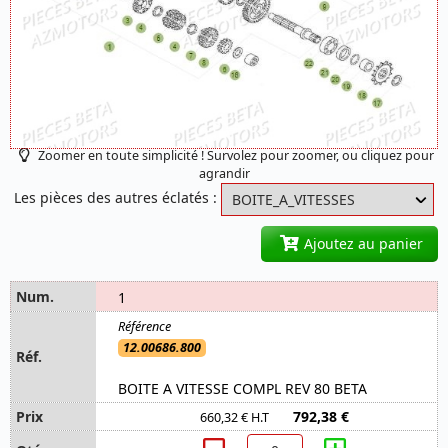
Zoomer en toute simplicité ! Survolez pour zoomer, ou cliquez pour
agrandir
Les pièces des autres éclatés :
Ajoutez au panier
1
12.00686.800
BOITE A VITESSE COMPL REV 80 BETA
792,38 €
660,32 € H.T