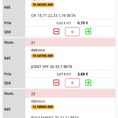
10.66350.000
OR 18,77.22,33.1,78 BETA
0,78 €
0,65 € H.T
21
10.64700.000
JOINT SPY 26.35.7 BETA
3,68 €
3,07 € H.T
22
12.98000.000
ROULEMENT 20.42.12 BETA