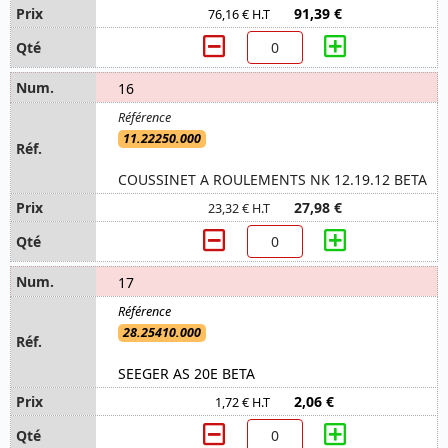
91,39 €
76,16 € H.T
16
11.22250.000
COUSSINET A ROULEMENTS NK 12.19.12 BETA
27,98 €
23,32 € H.T
17
28.25410.000
SEEGER AS 20E BETA
2,06 €
1,72 € H.T