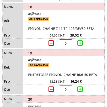
18
25.61050.000
PIGNON CHAINE Z 11 TR-125/REV80 BETA
29,52 €
24,60 € H.T
19
13.55250.000
ENTRETOISE PIGNON CHAINE RK6-50 BETA
16,24 €
13,53 € H.T
20