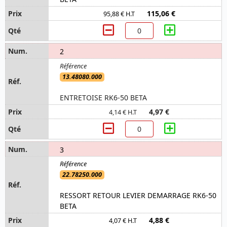
115,06 €
95,88 € H.T
2
13.48080.000
ENTRETOISE RK6-50 BETA
4,97 €
4,14 € H.T
3
22.78250.000
RESSORT RETOUR LEVIER DEMARRAGE RK6-50
BETA
4,88 €
4,07 € H.T