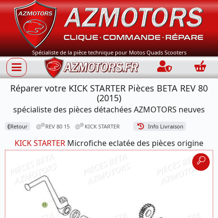
Spécialiste de la pièce technique pour Motos Quads Scooters
Connection
Panie
Réparer votre KICK STARTER Pièces BETA REV 80
(2015)
spécialiste des pièces détachées AZMOTORS neuves
⟪
Retour
REV 80 15
KICK STARTER
Info Livraison
KICK STARTER
Microfiche eclatée des pièces origine