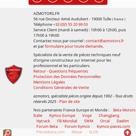
AZMOTORS.FR
56 rue Docteur Aimé Audubert - 19000 Tulle
( France )
Téléphone
+33 (0)5 55 20 99 03
Service Client (mardi à samedi) : 10h00 à 12h00, puis
17h00 à 19h00
Contactez nous par courriel :
contact@azmotors.fr
et par
formulaire pour toute demande
.
Spécialiste de la vente de pièces techniques neuf
d'origine constructeur sur internet pour les
professionnel et les particuliers.
Retour - Questions fréquentes
Protection des Données Personnelles
Mentions Légales
Conditions Générales de Vente
azmotors, spécialiste pièces origine depuis 1992 - Tous droits
réservés 2025
-
Plan de site
Nos partenaires France Europe et Monde :
Beta Motors
Italie
Kymco Europe
Voge
ChangJiang
Hytrack
FB Mondial
SWM
Orcal
Daelim
Forum Beta
Forum Kymco
Kymco-pieces.com
Voir
Reto
Piecesbeta.com
Masaï
SLOE