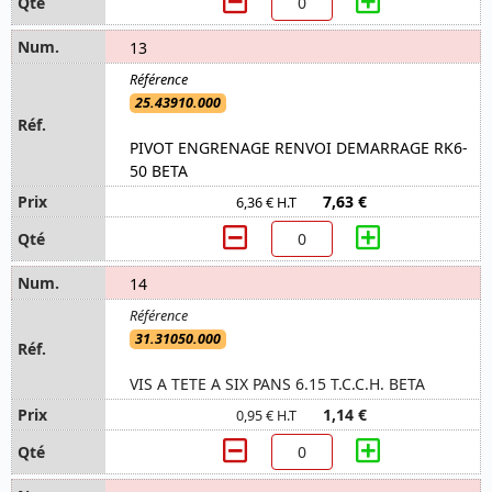
13
25.43910.000
PIVOT ENGRENAGE RENVOI DEMARRAGE RK6-
50 BETA
7,63 €
6,36 € H.T
14
31.31050.000
VIS A TETE A SIX PANS 6.15 T.C.C.H. BETA
1,14 €
0,95 € H.T