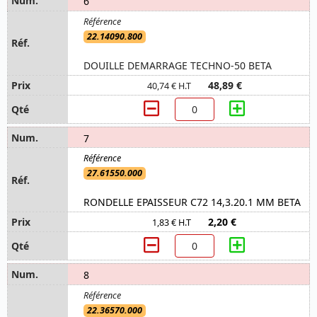
6
22.14090.800
DOUILLE DEMARRAGE TECHNO-50 BETA
48,89 €
40,74 € H.T
7
27.61550.000
RONDELLE EPAISSEUR C72 14,3.20.1 MM BETA
2,20 €
1,83 € H.T
8
22.36570.000