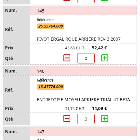
145
25.55764.000
PIVOT ERGAL ROUE ARRIERE REV-3 2007
52,42 €
43,68 € H.T
146
13.87774.000
ENTRETOISE MOYEU ARRIERE TRIAL 4T BETA
14,09 €
11,74 € H.T
147