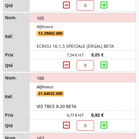
165
13.29602.000
ECROU 16.1,5 SPECIALE (ERGAL) BETA
9,05 €
7,54 € H.T
166
31.64032.000
VIS TBCE 8.20 BETA
0,92 €
0,77 € H.T
167