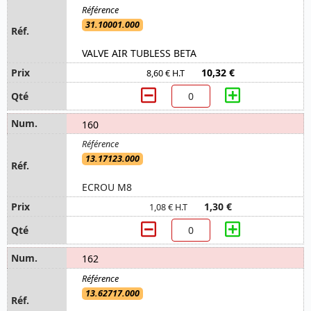
31.10001.000
VALVE AIR TUBLESS BETA
10,32 €
8,60 € H.T
160
13.17123.000
ECROU M8
1,30 €
1,08 € H.T
162
13.62717.000