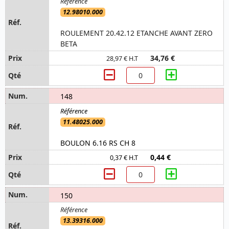
12.98010.000
ROULEMENT 20.42.12 ETANCHE AVANT ZERO
BETA
34,76 €
28,97 € H.T
148
11.48025.000
BOULON 6.16 RS CH 8
0,44 €
0,37 € H.T
150
13.39316.000