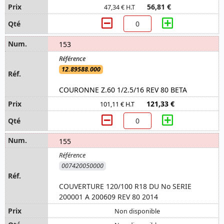
56,81 €
47,34 € H.T
153
12.89588.000
COURONNE Z.60 1/2.5/16 REV 80 BETA
121,33 €
101,11 € H.T
155
007420050000
COUVERTURE 120/100 R18 DU No SERIE
200001 A 200609 REV 80 2014
Non disponible