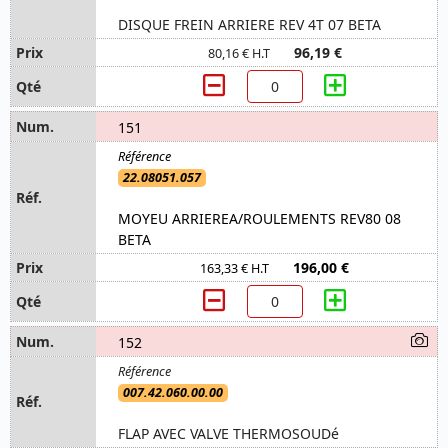
DISQUE FREIN ARRIERE REV 4T 07 BETA
96,19 €
80,16 € H.T
151
22.08051.057
MOYEU ARRIEREA/ROULEMENTS REV80 08
BETA
196,00 €
163,33 € H.T
152
007.42.060.00.00
FLAP AVEC VALVE THERMOSOUDé