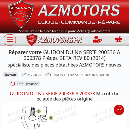
Spécialiste de la pièce technique pour Motos Quads Scooters
Connection
Panie
Réparer votre GUIDON DU No SERIE 200336 A
200378 Pièces BETA REV 80 (2014)
spécialiste des pièces détachées AZMOTORS neuves
⟪
Retour
REV 80 14
GUIDON DU No SERIE 200336 A 200378
Info Livraison
GUIDON DU No SERIE 200336 A 200378
Microfiche
eclatée des pièces origine