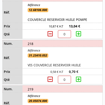
12.68106.000
COUVERCLE RESERVOIR HUILE POMPE
13,04 €
10,87 € H.T
218
31.23410.052
VIS COUVERCLE RESERVOIR HUILE
0,70 €
0,58 € H.T
219
20.05074.000