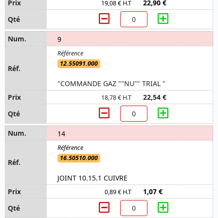
22,90 €
19,08 € H.T
9
12.55091.000
"COMMANDE GAZ ""NU"" TRIAL "
22,54 €
18,78 € H.T
14
16.50510.000
JOINT 10.15.1 CUIVRE
1,07 €
0,89 € H.T