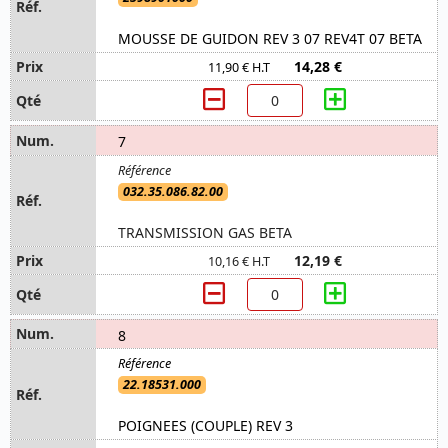
MOUSSE DE GUIDON REV 3 07 REV4T 07 BETA
14,28 €
11,90 € H.T
7
032.35.086.82.00
TRANSMISSION GAS BETA
12,19 €
10,16 € H.T
8
22.18531.000
POIGNEES (COUPLE) REV 3