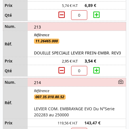
6,89 €
5,74 € H.T
213
11.26465.000
DOUILLE SPECIALE LEVIER FREIN-EMBR. REV3
3,54 €
2,95 € H.T
214
007.35.010.80.52
LEVIER COM. EMBRAYAGE EVO Du N°Serie
202283 au 250000
143,47 €
119,56 € H.T