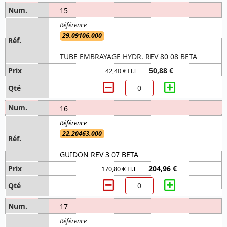
15
29.09106.000
TUBE EMBRAYAGE HYDR. REV 80 08 BETA
50,88 €
42,40 € H.T
16
22.20463.000
GUIDON REV 3 07 BETA
204,96 €
170,80 € H.T
17