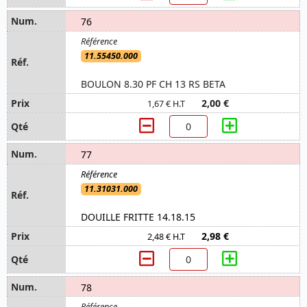
76
11.55450.000
BOULON 8.30 PF CH 13 RS BETA
2,00 €
1,67 € H.T
77
11.31031.000
DOUILLE FRITTE 14.18.15
2,98 €
2,48 € H.T
78