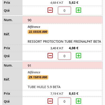
5,62 €
4,68 € H.T
90
22.55535.000
RESSORT PROTECTION TUBE FREINALP4T BETA
4,08 €
3,40 € H.T
91
29.15810.000
TUBE HUILE 5.9 BETA
8,63 €
7,19 € H.T