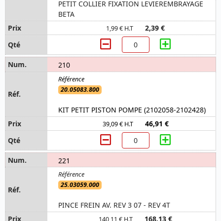
PETIT COLLIER FIXATION LEVIEREMBRAYAGE
BETA
2,39 €
1,99 € H.T
210
20.05083.800
KIT PETIT PISTON POMPE (2102058-2102428)
46,91 €
39,09 € H.T
221
25.03059.000
PINCE FREIN AV. REV 3 07 - REV 4T
168,13 €
140,11 € H.T