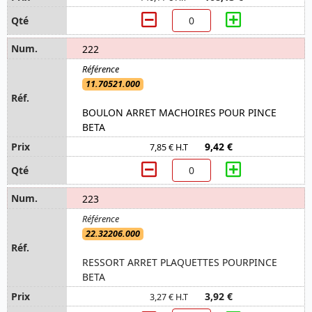
222
11.70521.000
BOULON ARRET MACHOIRES POUR PINCE
BETA
9,42 €
7,85 € H.T
223
22.32206.000
RESSORT ARRET PLAQUETTES POURPINCE
BETA
3,92 €
3,27 € H.T