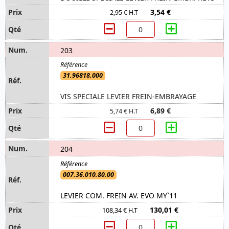
3,54 €
2,95 € H.T
203
31.96818.000
VIS SPECIALE LEVIER FREIN-EMBRAYAGE
6,89 €
5,74 € H.T
204
007.36.010.80.00
LEVIER COM. FREIN AV. EVO MY`11
130,01 €
108,34 € H.T