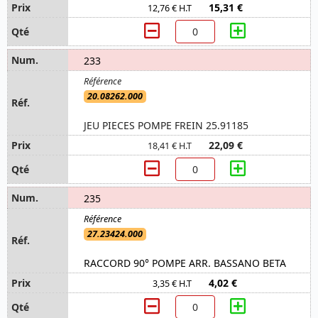
15,31 €
12,76 € H.T
233
20.08262.000
JEU PIECES POMPE FREIN 25.91185
22,09 €
18,41 € H.T
235
27.23424.000
RACCORD 90° POMPE ARR. BASSANO BETA
4,02 €
3,35 € H.T