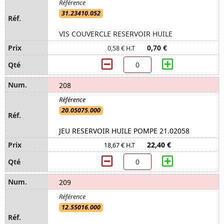
31.23410.052
VIS COUVERCLE RESERVOIR HUILE
0,70 €
0,58 € H.T
208
20.05075.000
JEU RESERVOIR HUILE POMPE 21.02058
22,40 €
18,67 € H.T
209
12.55016.000