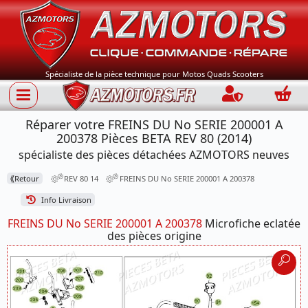
Spécialiste de la pièce technique pour Motos Quads Scooters
Connection
Panie
Réparer votre FREINS DU No SERIE 200001 A
200378 Pièces BETA REV 80 (2014)
spécialiste des pièces détachées AZMOTORS neuves
⟪
Retour
REV 80 14
FREINS DU No SERIE 200001 A 200378
Info Livraison
FREINS DU No SERIE 200001 A 200378
Microfiche eclatée
des pièces origine