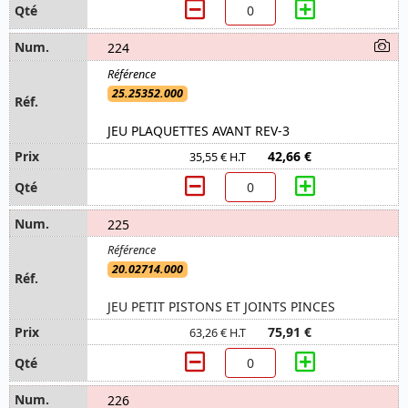
224
25.25352.000
JEU PLAQUETTES AVANT REV-3
42,66 €
35,55 € H.T
225
20.02714.000
JEU PETIT PISTONS ET JOINTS PINCES
75,91 €
63,26 € H.T
226