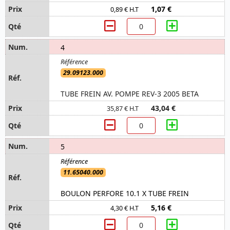
1,07 €
0,89 € H.T
4
29.09123.000
TUBE FREIN AV. POMPE REV-3 2005 BETA
43,04 €
35,87 € H.T
5
11.65040.000
BOULON PERFORE 10.1 X TUBE FREIN
5,16 €
4,30 € H.T