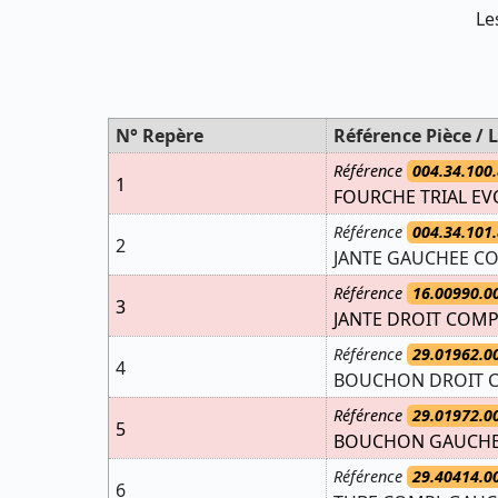
Le
N° Repère
Référence Pièce / L
Référence
004.34.100.
1
FOURCHE TRIAL EV
Référence
004.34.101.
2
JANTE GAUCHEE C
Référence
16.00990.0
3
JANTE DROIT COMP
Référence
29.01962.0
4
BOUCHON DROIT CO
Référence
29.01972.0
5
BOUCHON GAUCHE C
Référence
29.40414.0
6