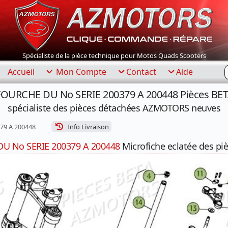
Spécialiste de la pièce technique pour Motos Quads Scooters
R
Accueil
Mon Compte
Contact
Aide
 FOURCHE DU No SERIE 200379 A 200448 Pièces BETA
spécialiste des pièces détachées AZMOTORS neuves
79 A 200448
Info Livraison
U No SERIE 200379 A 200448
Microfiche eclatée des piè