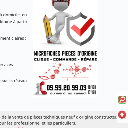
 à domicile, en
taine à partir
ent claires :
ervices
s sur les réseaux
Voi
la
Ret
e de la vente de pièces techniques neuf d'origine constructeur sur
mi
en
our les professionnel et les particuliers.