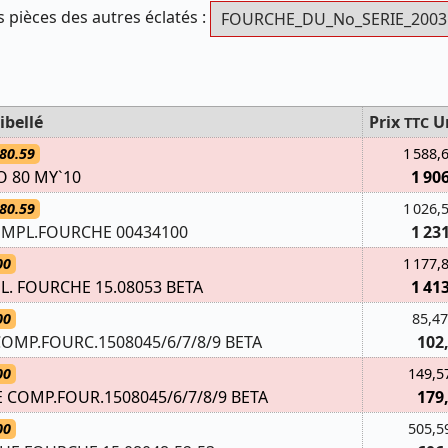
s pièces des autres éclatés :
ibellé
Prix
U
TTC
80.59
1 588,
O 80 MY`10
1 90
80.59
1 026,
OMPL.FOURCHE 00434100
1 23
00
1 177,
L. FOURCHE 15.08053 BETA
1 41
00
85,47
MP.FOURC.1508045/6/7/8/9 BETA
102
00
149,5
OMP.FOUR.1508045/6/7/8/9 BETA
179
00
505,5