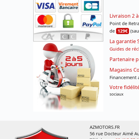
Livraison 2 à
Point de Retrai
de
129€
(sau
La garantie 
Guides de réc
Partenaire p
Magasins Con
Financement a
Votre fidéli
sociaux
AZMOTORS.FR
56 rue Docteur Aimé Au