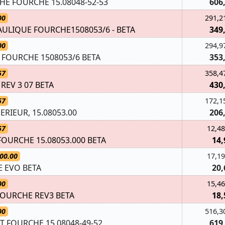
E FOURCHE 15.08048-52-53
606
00
291,2
ULIQUE FOURCHE1508053/6 - BETA
349
00
294,9
FOURCHE 1508053/6 BETA
353
57
358,4
 REV 3 07 BETA
430
57
172,1
RIEUR, 15.08053.00
206
57
12,48
FOURCHE 15.08053.000 BETA
14,
00.00
17,19
E EVO BETA
20,
00
15,46
 FOURCHE REV3 BETA
18,
00
516,3
T FOURCHE 15.08048-49-52
619