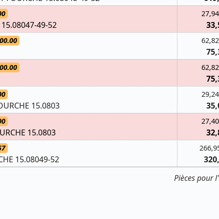
00
27,94
15.08047-49-52
33,
00.00
62,82
75,
00.00
62,82
75,
00
29,24
OURCHE 15.0803
35,
00
27,40
URCHE 15.0803
32,
57
266,9
HE 15.08049-52
320
Pièces pour 