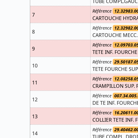
TUBE COMPL.GAUCH
Référence
12.32983.0
7
CARTOUCHE HYDRA
Référence
12.32982.0
8
CARTOUCHE MECC. 
Référence
12.09703.0
9
TETE INF. FOURCHE
Référence
29.50187.0
10
TETE FOURCHE SUPE
Référence
12.08258.0
11
CRAMPILLON SUP. 
Référence
007.34.005.
12
DE TE INF. FOURCH
Référence
16.20611.0
13
COLLIER TETE INF.
Référence
29.40462.0
14
TUBE COMPL. DROI