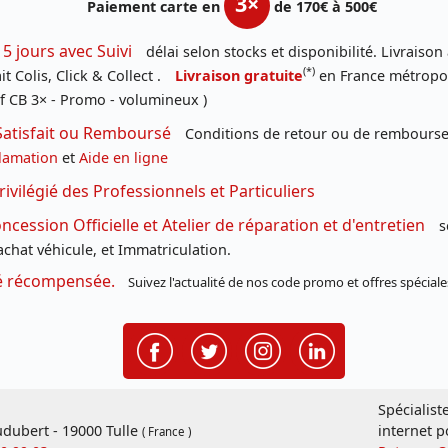
3×
Paiement carte en
de 170€ à 500€
 5 jours avec Suivi
délai selon stocks et disponibilité. Livraison
(*)
t Colis, Click & Collect .
Livraison gratuite
en France métropoli
f CB 3× - Promo - volumineux )
Satisfait ou Remboursé
Conditions de retour ou de remboursem
lamation
et
Aide en ligne
rivilégié des Professionnels et Particuliers
cession Officielle et Atelier de réparation et d'entretien
s
chat véhicule, et Immatriculation.
té récompensée.
Suivez l'actualité de nos code promo et offres spéciale
Spécialist
dubert - 19000 Tulle
internet p
( France )