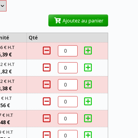
Ajoutez au panier
nité
Qté
66 € H.T
6,39 €
52 € H.T
1,82 €
82 € H.T
3,38 €
 € H.T
,56 €
7 € H.T
,48 €
9 € H.T