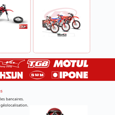
ns
es bancaires.
 géolocalisation.