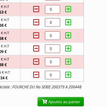
 € H.T
53 €
 € H.T
38 €
 € H.T
38 €
 € H.T
09 €
 € H.T
88 €
5 € H.T
,34 €
l'éclaté : FOURCHE DU No SERIE 200379 A 200448
Ajoutez au panier