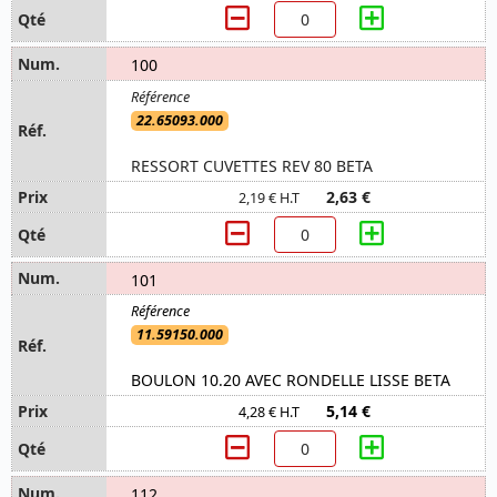
100
22.65093.000
RESSORT CUVETTES REV 80 BETA
2,63 €
2,19 € H.T
101
11.59150.000
BOULON 10.20 AVEC RONDELLE LISSE BETA
5,14 €
4,28 € H.T
112