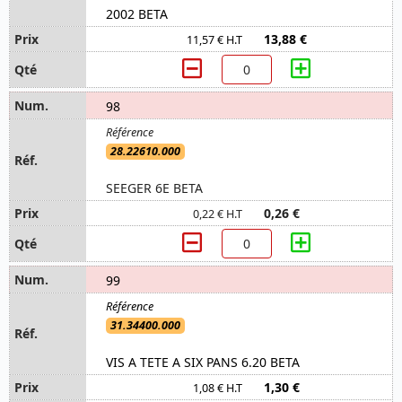
2002 BETA
13,88 €
11,57 € H.T
98
28.22610.000
SEEGER 6E BETA
0,26 €
0,22 € H.T
99
31.34400.000
VIS A TETE A SIX PANS 6.20 BETA
1,30 €
1,08 € H.T