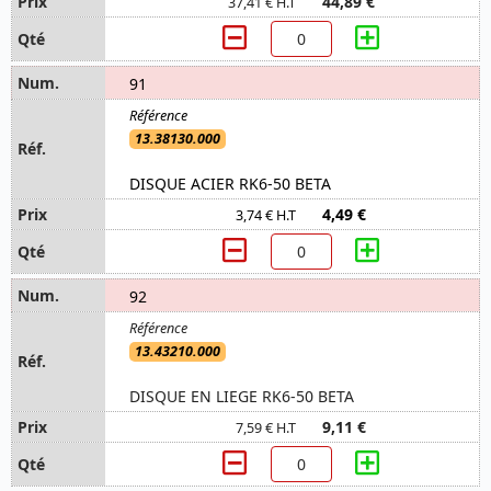
44,89 €
37,41 € H.T
91
13.38130.000
DISQUE ACIER RK6-50 BETA
4,49 €
3,74 € H.T
92
13.43210.000
DISQUE EN LIEGE RK6-50 BETA
9,11 €
7,59 € H.T