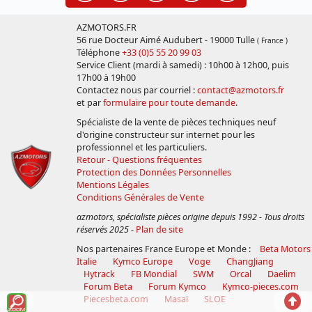
AZMOTORS.FR
56 rue Docteur Aimé Audubert - 19000 Tulle
( France )
Téléphone
+33 (0)5 55 20 99 03
Service Client (mardi à samedi) : 10h00 à 12h00, puis
17h00 à 19h00
Contactez nous par courriel :
contact@azmotors.fr
et par
formulaire pour toute demande
.
Spécialiste de la vente de pièces techniques neuf
d'origine constructeur sur internet pour les
professionnel et les particuliers.
Retour - Questions fréquentes
Protection des Données Personnelles
Mentions Légales
Conditions Générales de Vente
azmotors, spécialiste pièces origine depuis 1992 - Tous droits
réservés 2025
-
Plan de site
Nos partenaires France Europe et Monde :
Beta Motors
Italie
Kymco Europe
Voge
ChangJiang
Hytrack
FB Mondial
SWM
Orcal
Daelim
Forum Beta
Forum Kymco
Kymco-pieces.com
Voir
Reto
Piecesbeta.com
Masaï
SLOE