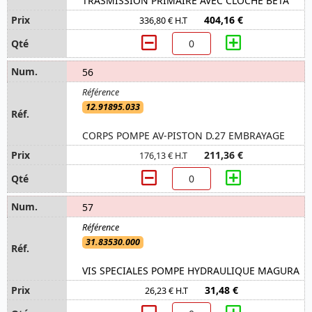
TRASMISSION PRIMAIRE AVEC CLOCHE BETA
404,16 €
336,80 € H.T
56
12.91895.033
CORPS POMPE AV-PISTON D.27 EMBRAYAGE
211,36 €
176,13 € H.T
57
31.83530.000
VIS SPECIALES POMPE HYDRAULIQUE MAGURA
31,48 €
26,23 € H.T