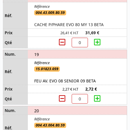
004.43.009.80.59
CACHE P/PHARE EVO 80 MY 13 BETA
31,69 €
26,41 € H.T
19
15.01823.059
FEU AV. EVO 08 SENIOR 09 BETA
2,72 €
2,27 € H.T
20
004.43.004.80.59