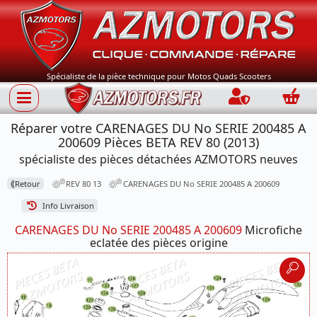
Spécialiste de la pièce technique pour Motos Quads Scooters
Connection
Panie
Réparer votre CARENAGES DU No SERIE 200485 A
200609 Pièces BETA REV 80 (2013)
spécialiste des pièces détachées AZMOTORS neuves
⟪
Retour
REV 80 13
CARENAGES DU No SERIE 200485 A 200609
Info Livraison
CARENAGES DU No SERIE 200485 A 200609
Microfiche
eclatée des pièces origine