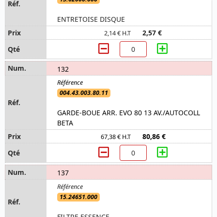
ENTRETOISE DISQUE
2,57 €
2,14 € H.T
132
004.43.003.80.11
GARDE-BOUE ARR. EVO 80 13 AV./AUTOCOLL
BETA
80,86 €
67,38 € H.T
137
15.24651.000
FILTRE ESSENCE