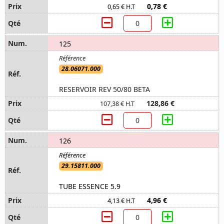
0,78 €
0,65 € H.T
125
28.06071.000
RESERVOIR REV 50/80 BETA
128,86 €
107,38 € H.T
126
29.15811.000
TUBE ESSENCE 5.9
4,96 €
4,13 € H.T