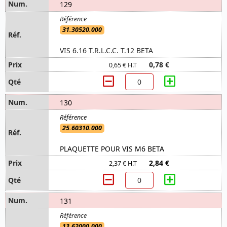
129
31.30520.000
VIS 6.16 T.R.L.C.C. T.12 BETA
0,78 €
0,65 € H.T
130
25.60310.000
PLAQUETTE POUR VIS M6 BETA
2,84 €
2,37 € H.T
131
13.62000.000