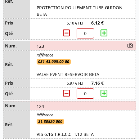
PROTECTION ROULEMENT TUBE GUIDON
BETA
6,12 €
5,10 € H.T
123
031.43.005.00.00
VALVE EVENT RESERVOIR BETA
7,16 €
5,97 € H.T
124
31.30520.000
VIS 6.16 T.R.L.C.C. T.12 BETA