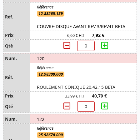
12.88265.159
COUVRE-DISQUE AVANT REV 3/REV4T BETA
7,92 €
6,60 € H.T
120
12.98300.000
ROULEMENT CONIQUE 20.42.15 BETA
40,79 €
33,99 € H.T
122
25.98670.000