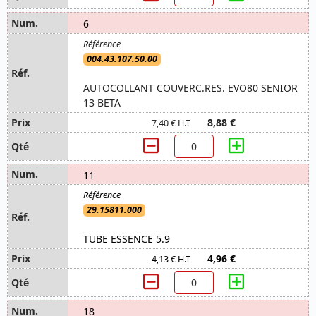
6
004.43.107.50.00
AUTOCOLLANT COUVERC.RES. EVO80 SENIOR
13 BETA
8,88 €
7,40 € H.T
11
29.15811.000
TUBE ESSENCE 5.9
4,96 €
4,13 € H.T
18