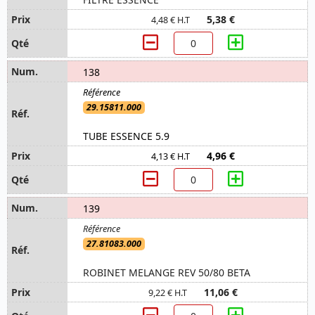
5,38 €
4,48 € H.T
138
29.15811.000
TUBE ESSENCE 5.9
4,96 €
4,13 € H.T
139
27.81083.000
ROBINET MELANGE REV 50/80 BETA
11,06 €
9,22 € H.T