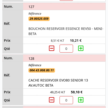
127
29.00525.059
BOUCHON RESERVOIR ESSENCE REV50 - MINI-
BETA
10,21 €
8,51 € H.T
128
004.43.008.80.11
CACHE RESERVOIR EVO80 SENIOR 13
AV.AUTOC BETA
59,10 €
49,25 € H.T