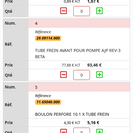
1,07 €
0,89 € H.T
4
29.09114.000
TUBE FREIN AVANT POUR POMPE AJP REV-3
BETA
93,46 €
77,88 € H.T
5
11.65040.000
BOULON PERFORE 10.1 X TUBE FREIN
5,16 €
4,30 € H.T