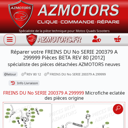
Spécialiste de la pièce technique pour Motos Quads Scooters
Connection
Panie
Réparer votre FREINS DU No SERIE 200379 A
299999 Pièces BETA REV 80 [2012]
spécialiste des pièces détachées AZMOTORS neuves
⟪
Retour
REV 80 12
FREINS DU No SERIE 200379 A 299999
Info Livraison
FREINS DU No SERIE 200379 A 299999
Microfiche eclatée
des pièces origine