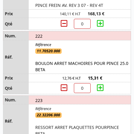
PINCE FREIN AV. REV 3 07 - REV 4T
168,13 €
140,11 € H.T
222
11.70520.000
BOULON ARRET MACHOIRES POUR PINCE 25.0
BETA
15,31 €
12,76 € H.T
223
22.32206.000
RESSORT ARRET PLAQUETTES POURPINCE
BETA