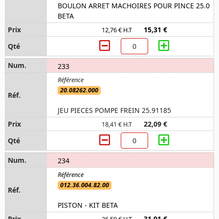
BOULON ARRET MACHOIRES POUR PINCE 25.0
BETA
15,31 €
12,76 € H.T
233
20.08262.000
JEU PIECES POMPE FREIN 25.91185
22,09 €
18,41 € H.T
234
012.36.004.82.00
PISTON - KIT BETA
31,91 €