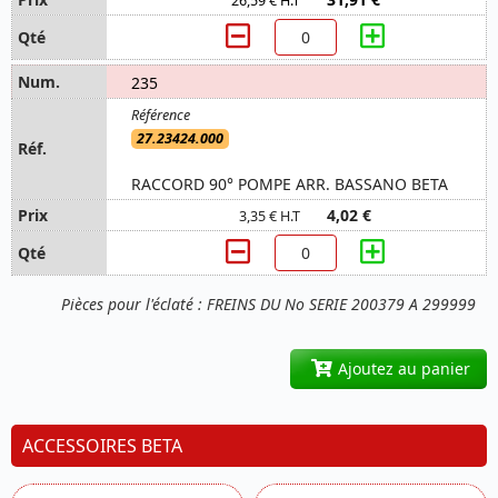
26,59 € H.T
235
27.23424.000
RACCORD 90° POMPE ARR. BASSANO BETA
4,02 €
3,35 € H.T
Pièces pour l'éclaté : FREINS DU No SERIE 200379 A 299999
Ajoutez au panier
ACCESSOIRES BETA