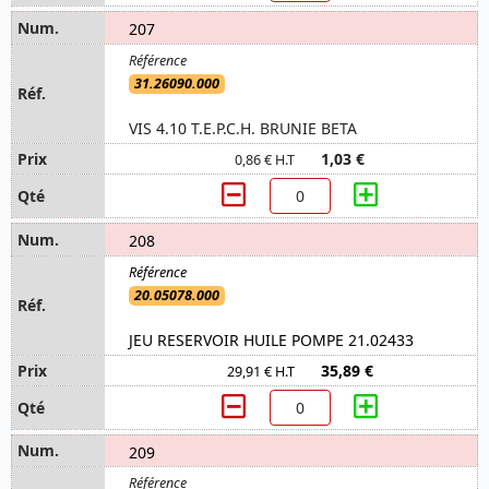
207
31.26090.000
VIS 4.10 T.E.P.C.H. BRUNIE BETA
1,03 €
0,86 € H.T
208
20.05078.000
JEU RESERVOIR HUILE POMPE 21.02433
35,89 €
29,91 € H.T
209