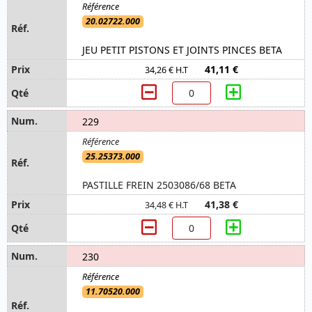
20.02722.000
JEU PETIT PISTONS ET JOINTS PINCES BETA
41,11 €
34,26 € H.T
229
25.25373.000
PASTILLE FREIN 2503086/68 BETA
41,38 €
34,48 € H.T
230
11.70520.000