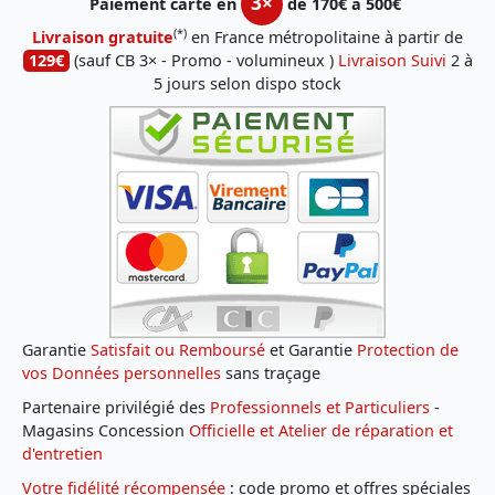
3×
Paiement carte en
de 170€ à 500€
(*)
Livraison gratuite
en France métropolitaine à partir de
129€
(sauf CB 3× - Promo - volumineux )
Livraison Suivi
2 à
5 jours selon dispo stock
Garantie
Satisfait ou Remboursé
et Garantie
Protection de
vos Données personnelles
sans traçage
Partenaire privilégié des
Professionnels et Particuliers
-
Magasins Concession
Officielle et Atelier de réparation et
d'entretien
Votre fidélité récompensée
: code promo et offres spéciales