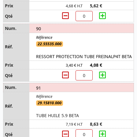
5,62 €
4,68 € H.T
90
22.55535.000
RESSORT PROTECTION TUBE FREINALP4T BETA
4,08 €
3,40 € H.T
91
29.15810.000
TUBE HUILE 5.9 BETA
8,63 €
7,19 € H.T