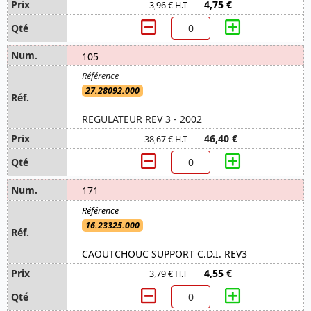
4,75 €
3,96 € H.T
105
27.28092.000
REGULATEUR REV 3 - 2002
46,40 €
38,67 € H.T
171
16.23325.000
CAOUTCHOUC SUPPORT C.D.I. REV3
4,55 €
3,79 € H.T