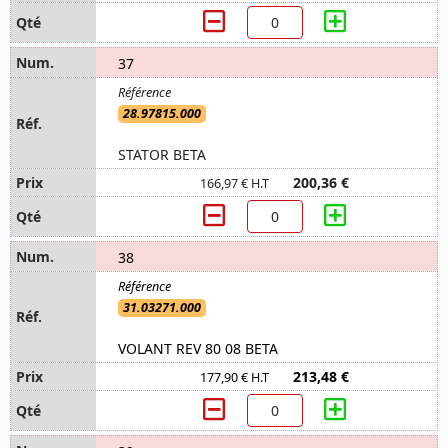
37
28.97815.000
STATOR BETA
200,36 €
166,97 € H.T
38
31.03271.000
VOLANT REV 80 08 BETA
213,48 €
177,90 € H.T