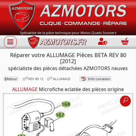
Spécialiste de la pièce technique pour Motos Quads Scooters
Connection
Panie
Réparer votre ALLUMAGE Pièces BETA REV 80
[2012]
spécialiste des pièces détachées AZMOTORS neuves
⟪
Retour
REV 80 12
ALLUMAGE
Info Livraison
ALLUMAGE
Microfiche eclatée des pièces origine