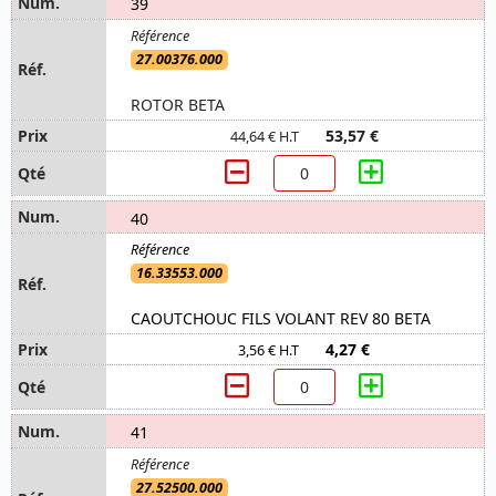
39
27.00376.000
ROTOR BETA
53,57 €
44,64 € H.T
40
16.33553.000
CAOUTCHOUC FILS VOLANT REV 80 BETA
4,27 €
3,56 € H.T
41
27.52500.000