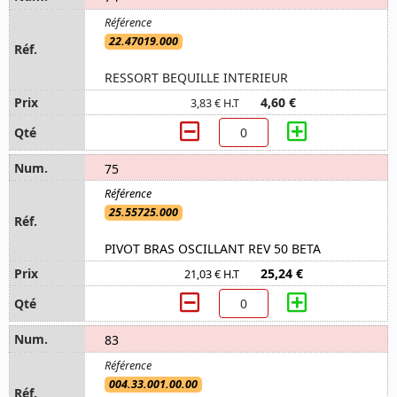
22.47019.000
RESSORT BEQUILLE INTERIEUR
4,60 €
3,83 € H.T
75
25.55725.000
PIVOT BRAS OSCILLANT REV 50 BETA
25,24 €
21,03 € H.T
83
004.33.001.00.00