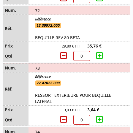
72
12.39972.000
BEQUILLE REV 80 BETA
35,76 €
29,80 € H.T
73
22.47022.000
RESSORT EXTERIEURE POUR BEQUILLE
LATERAL
3,64 €
3,03 € H.T
74