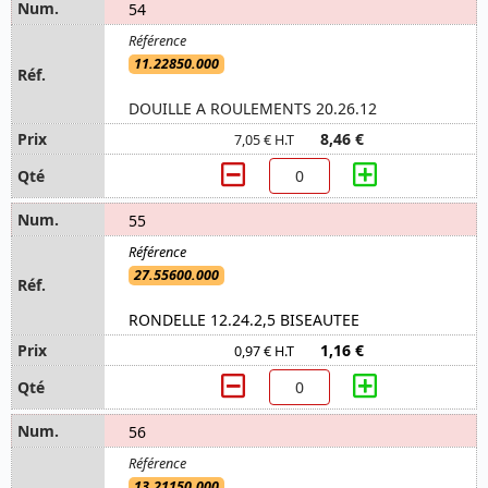
54
11.22850.000
DOUILLE A ROULEMENTS 20.26.12
8,46 €
7,05 € H.T
55
27.55600.000
RONDELLE 12.24.2,5 BISEAUTEE
1,16 €
0,97 € H.T
56
13.21150.000