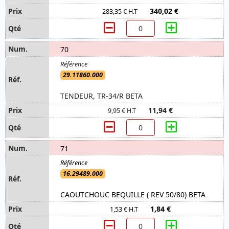
340,02 €
283,35 € H.T
70
29.11860.000
TENDEUR, TR-34/R BETA
11,94 €
9,95 € H.T
71
16.29489.000
CAOUTCHOUC BEQUILLE ( REV 50/80) BETA
1,84 €
1,53 € H.T