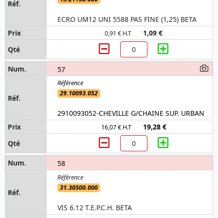
ECRO UM12 UNI 5588 PAS FINE (1,25) BETA
1,09 €
0,91 € H.T
57
29.10093.052
2910093052-CHEVILLE G/CHAINE SUP. URBAN
19,28 €
16,07 € H.T
58
31.30500.000
VIS 6.12 T.E.P.C.H. BETA