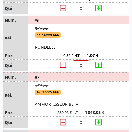
86
27.54000.000
RONDELLE
1,07 €
0,89 € H.T
87
10.03725.000
AMMORTISSEUR BETA
1 043,98 €
869,98 € H.T