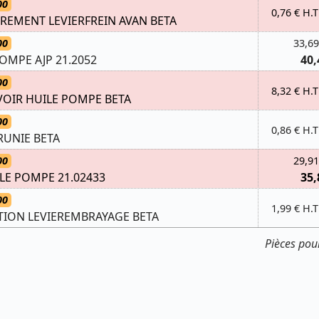
00
0,76 € H.T
REMENT LEVIERFREIN AVAN BETA
00
33,69
POMPE AJP 21.2052
40,
00
8,32 € H.T
OIR HUILE POMPE BETA
00
0,86 € H.T
 BRUNIE BETA
00
29,91
LE POMPE 21.02433
35,
00
1,99 € H.T
ATION LEVIEREMBRAYAGE BETA
Pièces pou