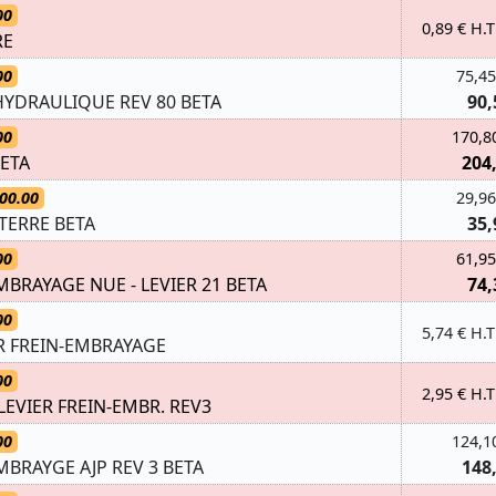
00
0,89 € H.T
RE
00
75,45
YDRAULIQUE REV 80 BETA
90,
00
170,8
BETA
204
00.00
29,96
TERRE BETA
35,
00
61,95
BRAYAGE NUE - LEVIER 21 BETA
74,
00
5,74 € H.T
ER FREIN-EMBRAYAGE
00
2,95 € H.T
LEVIER FREIN-EMBR. REV3
00
124,1
MBRAYGE AJP REV 3 BETA
148