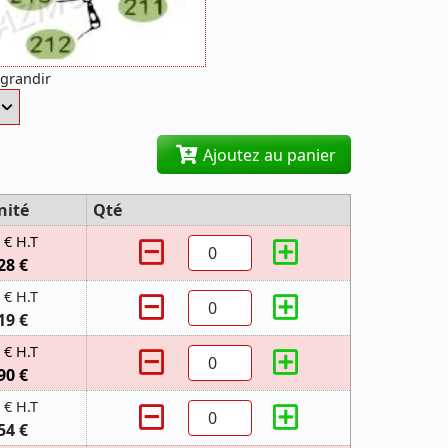
agrandir
Ajoutez au panier
nité
Qté
 € H.T
28 €
 € H.T
19 €
 € H.T
90 €
 € H.T
54 €