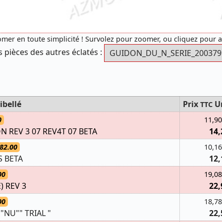
mer en toute simplicité ! Survolez pour zoomer, ou cliquez pour 
s pièces des autres éclatés :
ibellé
Prix
U
TTC
0
11,90
 REV 3 07 REV4T 07 BETA
14,
82.00
10,16
 BETA
12,
00
19,08
) REV 3
22,
00
18,78
NU"" TRIAL "
22,