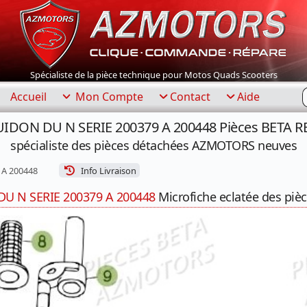
Spécialiste de la pièce technique pour Motos Quads Scooters
R
Accueil
Mon Compte
Contact
Aide
UIDON DU N SERIE 200379 A 200448 Pièces BETA RE
spécialiste des pièces détachées AZMOTORS neuves
 A 200448
Info Livraison
U N SERIE 200379 A 200448
Microfiche eclatée des pièc