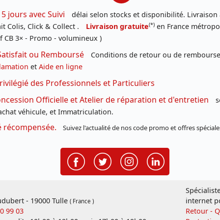
 5 jours avec Suivi
délai selon stocks et disponibilité. Livraison
(*)
t Colis, Click & Collect .
Livraison gratuite
en France métropoli
f CB 3× - Promo - volumineux )
Satisfait ou Remboursé
Conditions de retour ou de remboursem
lamation
et
Aide en ligne
rivilégié des Professionnels et Particuliers
cession Officielle et Atelier de réparation et d'entretien
s
chat véhicule, et Immatriculation.
té récompensée.
Suivez l'actualité de nos code promo et offres spéciale
Spécialist
dubert - 19000 Tulle
internet p
( France )
20 99 03
Retour - 