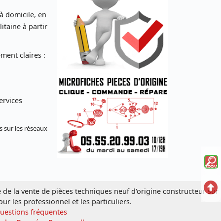
 à domicile, en
taine à partir
ent claires :
ervices
s sur les réseaux
Voi
la
Ret
e de la vente de pièces techniques neuf d'origine constructeur sur
mi
en
our les professionnel et les particuliers.
sc
Questions fréquentes