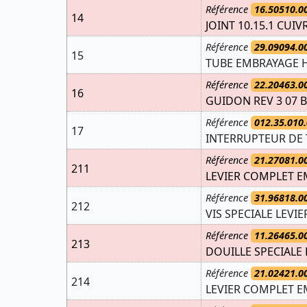
Référence
16.50510.0
14
JOINT 10.15.1 CUIV
Référence
29.09094.0
15
TUBE EMBRAYAGE H
Référence
22.20463.0
16
GUIDON REV 3 07 
Référence
012.35.010.
17
INTERRUPTEUR DE 
Référence
21.27081.0
211
LEVIER COMPLET EM
Référence
31.96818.0
212
VIS SPECIALE LEVI
Référence
11.26465.0
213
DOUILLE SPECIALE 
Référence
21.02421.0
214
LEVIER COMPLET E