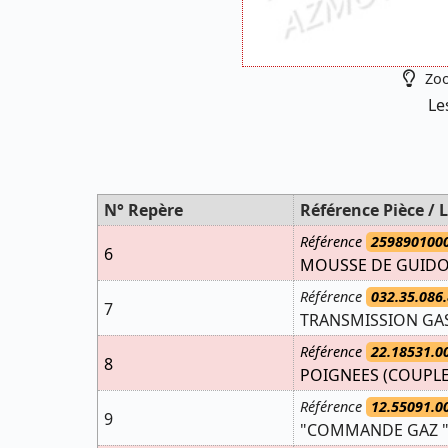
Zoo
Le
N° Repère
Référence Pièce / L
Référence
259890100
6
MOUSSE DE GUIDON
Référence
032.35.086.
7
TRANSMISSION GAS
Référence
22.18531.0
8
POIGNEES (COUPLE
Référence
12.55091.0
9
"COMMANDE GAZ ""