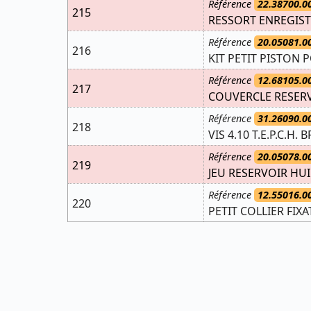
Référence
22.38700.0
215
RESSORT ENREGIST
Référence
20.05081.0
216
KIT PETIT PISTON 
Référence
12.68105.0
217
COUVERCLE RESERV
Référence
31.26090.0
218
VIS 4.10 T.E.P.C.H.
Référence
20.05078.0
219
JEU RESERVOIR HUI
Référence
12.55016.0
220
PETIT COLLIER FIX