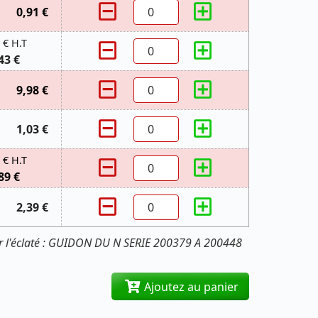
0,91 €
 € H.T
43 €
9,98 €
1,03 €
 € H.T
89 €
2,39 €
r l'éclaté : GUIDON DU N SERIE 200379 A 200448
Ajoutez au panier