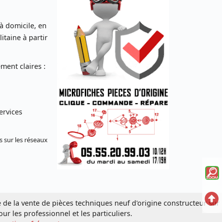
 à domicile, en
taine à partir
ent claires :
ervices
s sur les réseaux
Voi
la
Ret
e de la vente de pièces techniques neuf d'origine constructeur sur
mi
en
our les professionnel et les particuliers.