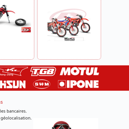
ns
es bancaires.
 géolocalisation.