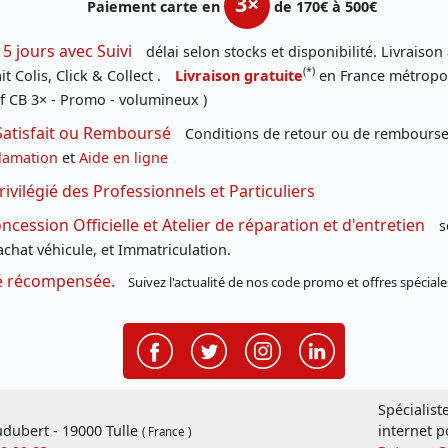
3×
Paiement carte en
de 170€ à 500€
 5 jours avec Suivi
délai selon stocks et disponibilité. Livraison
(*)
t Colis, Click & Collect .
Livraison gratuite
en France métropoli
f CB 3× - Promo - volumineux )
Satisfait ou Remboursé
Conditions de retour ou de remboursem
lamation
et
Aide en ligne
rivilégié des Professionnels et Particuliers
cession Officielle et Atelier de réparation et d'entretien
s
chat véhicule, et Immatriculation.
té récompensée.
Suivez l'actualité de nos code promo et offres spéciale
Spécialist
dubert - 19000 Tulle
internet p
( France )