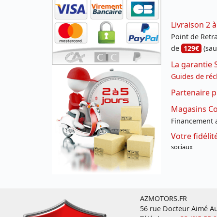
Livraison 2 à
Point de Retrai
de
129€
(sau
La garantie 
Guides de réc
Partenaire p
Magasins Con
Financement a
Votre fidéli
sociaux
AZMOTORS.FR
56 rue Docteur Aimé Au