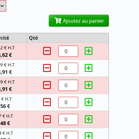
Ajoutez au panier
nité
Qté
52 € H.T
4,62 €
09 € H.T
8,91 €
09 € H.T
8,91 €
 € H.T
,56 €
7 € H.T
,48 €
4 € H.T