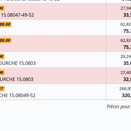
00
27,94
15.08047-49-52
33,
00.00
62,82
75,
00.00
62,82
75,
00
29,24
OURCHE 15.0803
35,
00
27,40
URCHE 15.0803
32,
57
266,9
HE 15.08049-52
320
Pièces pour