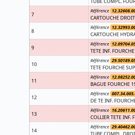
TUBE COMPL. FOU
Référence
12.32608.0
7
CARTOUCHE DROIT
Référence
12.32993.0
8
CARTOUCHE HYDRA
Référence
12.09704.0
9
TETE INF. FOURCHE
Référence
29.50189.0
10
TETE FOURCHE SUPE
Référence
12.08252.0
11
BAGUE FOURCHE 15
Référence
007.34.005.
12
DE TE INF. FOURCH
Référence
16.20611.0
13
COLLIER TETE INF.
Référence
29.40462.0
14
TUBE COMPL. DROI