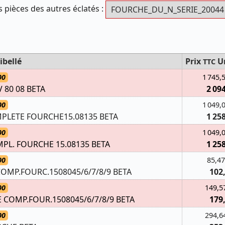
s pièces des autres éclatés :
ibellé
Prix
U
TTC
00
1 745,
 80 08 BETA
2 09
00
1 049,
PLETE FOURCHE15.08135 BETA
1 25
00
1 049,
PL. FOURCHE 15.08135 BETA
1 25
00
85,47
MP.FOURC.1508045/6/7/8/9 BETA
102
00
149,5
OMP.FOUR.1508045/6/7/8/9 BETA
179
00
294,6