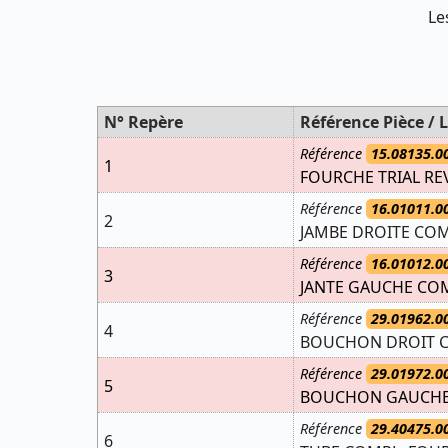
Le
N° Repère
Référence Pièce / L
Référence
15.08135.0
1
FOURCHE TRIAL REV
Référence
16.01011.0
2
JAMBE DROITE COM
Référence
16.01012.0
3
JANTE GAUCHE COM
Référence
29.01962.0
4
BOUCHON DROIT CO
Référence
29.01972.0
5
BOUCHON GAUCHE C
Référence
29.40475.0
6