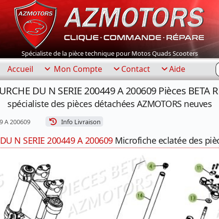
Spécialiste de la pièce technique pour Motos Quads Scooters
R
Accueil
Mon Compte
Contact
Aide
OURCHE DU N SERIE 200449 A 200609 Pièces BETA RE
spécialiste des pièces détachées AZMOTORS neuves
9 A 200609
Info Livraison
DU N SERIE 200449 A 200609
Microfiche eclatée des piè