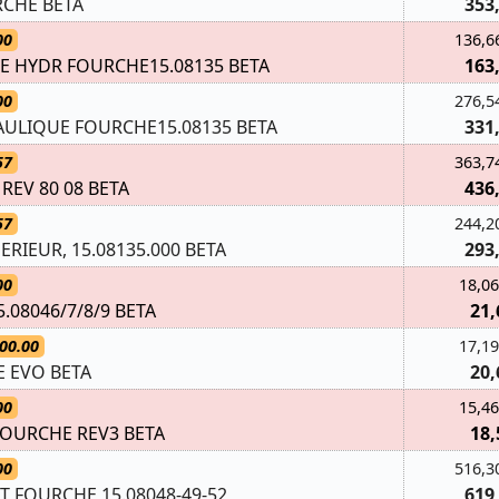
RCHE BETA
353
00
136,6
E HYDR FOURCHE15.08135 BETA
163
00
276,5
ULIQUE FOURCHE15.08135 BETA
331
57
363,7
 REV 80 08 BETA
436
57
244,2
RIEUR, 15.08135.000 BETA
293
00
18,06
.08046/7/8/9 BETA
21,
00.00
17,19
E EVO BETA
20,
00
15,46
 FOURCHE REV3 BETA
18,
00
516,3
T FOURCHE 15.08048-49-52
619