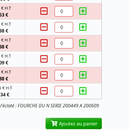
 € H.T
53 €
 € H.T
38 €
 € H.T
38 €
 € H.T
09 €
 € H.T
88 €
5 € H.T
,34 €
 l'éclaté : FOURCHE DU N SERIE 200449 A 200609
Ajoutez au panier