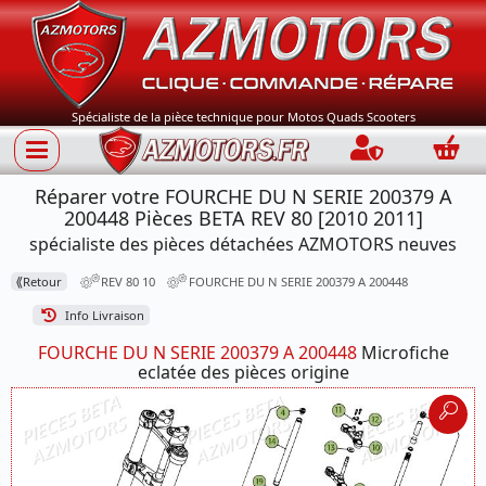
Spécialiste de la pièce technique pour Motos Quads Scooters
Connection
Panie
Réparer votre FOURCHE DU N SERIE 200379 A
200448 Pièces BETA REV 80 [2010 2011]
spécialiste des pièces détachées AZMOTORS neuves
⟪
Retour
REV 80 10
FOURCHE DU N SERIE 200379 A 200448
Info Livraison
FOURCHE DU N SERIE 200379 A 200448
Microfiche
eclatée des pièces origine