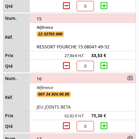
15
22.52703.000
RESSORT FOURCHE 15.08047-49-52
33,53 €
27,94 € H.T
16
007.34.924.00.00
JEU JOINTS BETA
75,38 €
62,82 € H.T
17