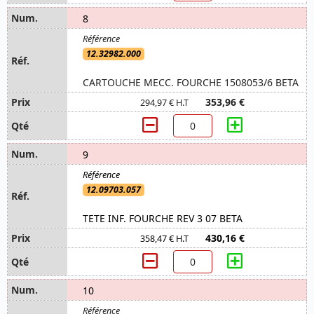
8
12.32982.000
CARTOUCHE MECC. FOURCHE 1508053/6 BETA
353,96 €
294,97 € H.T
9
12.09703.057
TETE INF. FOURCHE REV 3 07 BETA
430,16 €
358,47 € H.T
10