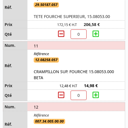
29.50187.057
TETE FOURCHE SUPERIEUR, 15.08053.00
206,58 €
172,15 € H.T
11
12.08258.057
CRAMPILLON SUP. FOURCHE 15.08053.000
BETA
14,98 €
12,48 € H.T
12
007.34.005.00.00