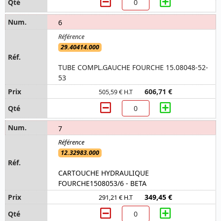
6
29.40414.000
TUBE COMPL.GAUCHE FOURCHE 15.08048-52-
53
606,71 €
505,59 € H.T
7
12.32983.000
CARTOUCHE HYDRAULIQUE
FOURCHE1508053/6 - BETA
349,45 €
291,21 € H.T