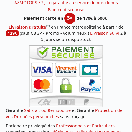
AZMOTORS.FR , la garantie au service de nos clients
Paiement sécurisé
3×
Paiement carte en
de 170€ à 500€
(*)
Livraison gratuite
en France métropolitaine à partir de
129€
(sauf CB 3× - Promo - volumineux )
Livraison Suivi
2 à
5 jours selon dispo stock
Garantie
Satisfait ou Remboursé
et Garantie
Protection de
vos Données personnelles
sans traçage
Partenaire privilégié des
Professionnels et Particuliers
-
Magasins Concession
Officielle et Atelier de réparation et