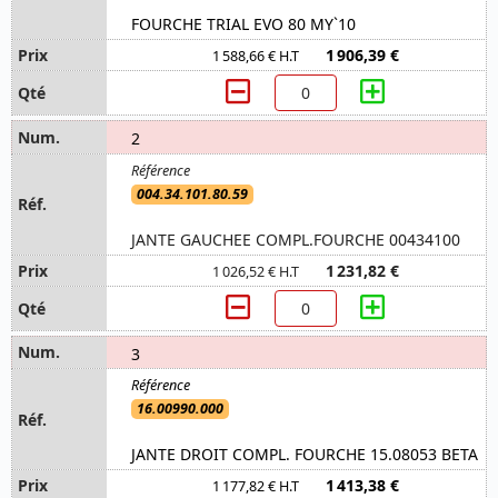
FOURCHE TRIAL EVO 80 MY`10
1 906,39 €
1 588,66 € H.T
2
004.34.101.80.59
JANTE GAUCHEE COMPL.FOURCHE 00434100
1 231,82 €
1 026,52 € H.T
3
16.00990.000
JANTE DROIT COMPL. FOURCHE 15.08053 BETA
1 413,38 €
1 177,82 € H.T