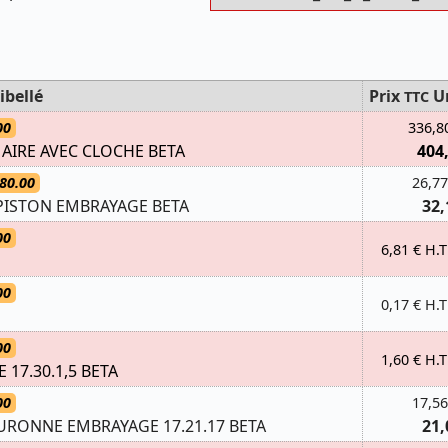
ibellé
Prix
U
TTC
00
336,8
AIRE AVEC CLOCHE BETA
404
80.00
26,77
PISTON EMBRAYAGE BETA
32,
00
6,81 € H.T
00
0,17 € H.T
00
1,60 € H.T
 17.30.1,5 BETA
00
17,56
RONNE EMBRAYAGE 17.21.17 BETA
21,