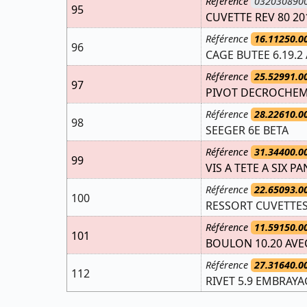
Référence
032030890
95
CUVETTE REV 80 20
Référence
16.11250.0
96
CAGE BUTEE 6.19.2
Référence
25.52991.0
97
PIVOT DECROCHEM
Référence
28.22610.0
98
SEEGER 6E BETA
Référence
31.34400.0
99
VIS A TETE A SIX PA
Référence
22.65093.0
100
RESSORT CUVETTES
Référence
11.59150.0
101
BOULON 10.20 AVE
Référence
27.31640.0
112
RIVET 5.9 EMBRAYA