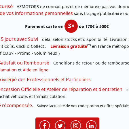
curisé
AZMOTORS ne connait pas et ne mémorise pas vos donné
 de vos informations personnelles
sans traçage publicitaire ou
3×
Paiement carte en
de 170€ à 500€
 5 jours avec Suivi
délai selon stocks et disponibilité. Livraison
(*)
t Colis, Click & Collect .
Livraison gratuite
en France métropoli
f CB 3× - Promo - volumineux )
Satisfait ou Remboursé
Conditions de retour ou de remboursem
lamation
et
Aide en ligne
rivilégié des Professionnels et Particuliers
cession Officielle et Atelier de réparation et d'entretien
s
chat véhicule, et Immatriculation.
té récompensée.
Suivez l'actualité de nos code promo et offres spéciale