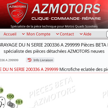
Spécialiste de la pièce technique pour Motos Quads Scooters
R
Accueil
Mon Compte
Contact
Aide
RAYAGE DU N SERIE 200336 A 299999 Pièces BETA 
spécialiste des pièces détachées AZMOTORS neuves
336 A 299999
Info Livraison
DU N SERIE 200336 A 299999
Microfiche eclatée des pi