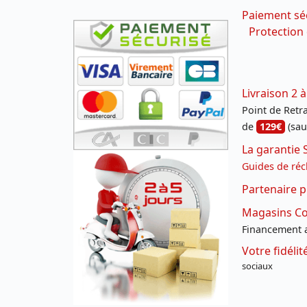
Paiement sé
Protection
Livraison 2 à
Point de Retrai
de
129€
(sau
La garantie 
Guides de réc
Partenaire p
Magasins Con
Financement a
Votre fidéli
sociaux