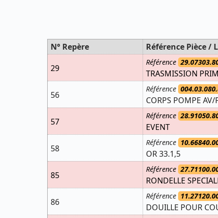
N° Repère
Référence Pièce / L
Référence
29.07303.8
29
TRASMISSION PRIM
Référence
004.03.080.
56
CORPS POMPE AV/
Référence
28.91050.8
57
EVENT
Référence
10.66840.0
58
OR 33.1,5
Référence
27.71100.0
85
RONDELLE SPECIALE
Référence
11.27120.0
86
DOUILLE POUR COU