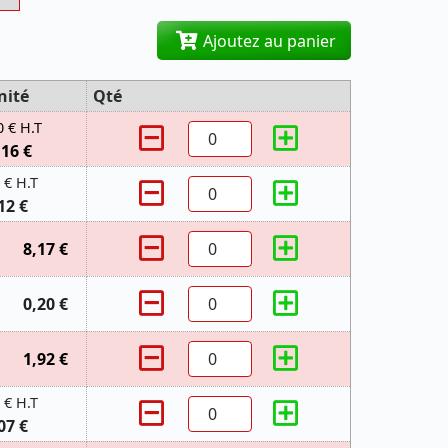
Ajoutez au panier
nité
Qté
0 € H.T
,16 €
 € H.T
12 €
8,17 €
0,20 €
1,92 €
 € H.T
07 €