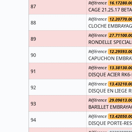
Référence
16.17280.0
87
CAGE 21.25.17 BETA
Référence
12.20770.0
88
CLOCHE EMBRAYAGE
Référence
27.71100.0
89
RONDELLE SPECIALE
Référence
12.29593.0
90
CAPUCHON EMBRAY
Référence
13.38130.0
91
DISQUE ACIER RK6-
Référence
13.43210.0
92
DISQUE EN LIEGE R
Référence
29.09613.0
93
BARILLET EMBRAYAG
Référence
13.42050.0
94
DISQUE PORTE-RES