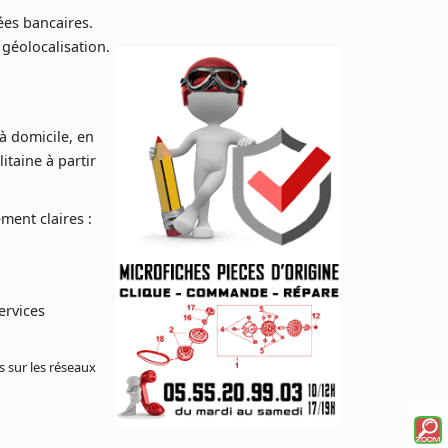
es bancaires.
 géolocalisation.
 à domicile, en
taine à partir
ent claires :
ervices
s sur les réseaux
Voi