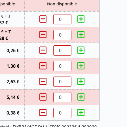
sponible
Non disponible
 € H.T
87 €
 € H.T
88 €
0,26 €
1,30 €
2,63 €
5,14 €
0,38 €