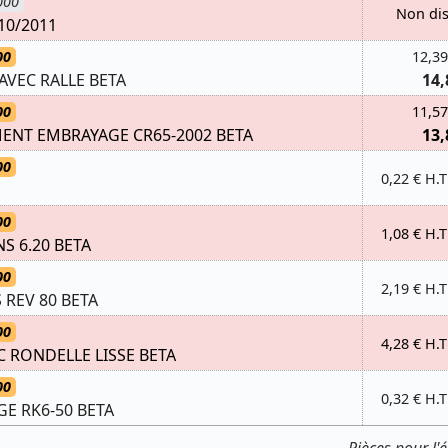
000
Non di
10/2011
00
12,39
 AVEC RALLE BETA
14,
00
11,57
ENT EMBRAYAGE CR65-2002 BETA
13,
00
0,22 € H.T
00
1,08 € H.T
NS 6.20 BETA
00
2,19 € H.T
 REV 80 BETA
00
4,28 € H.T
C RONDELLE LISSE BETA
00
0,32 € H.T
GE RK6-50 BETA