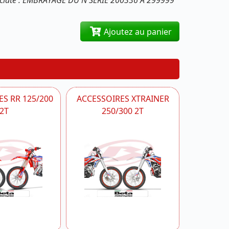
'éclaté : EMBRAYAGE DU N SERIE 200336 A 299999
Ajoutez au panier
S RR 125/200
ACCESSOIRES XTRAINER
2T
250/300 2T