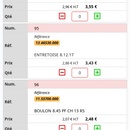
3,55 €
2,96 € H.T
95
13.46530.000
ENTRETOISE 8.12.17
3,43 €
2,86 € H.T
96
11.55700.000
BOULON 8.45 PF CH 13 RS
2,48 €
2,07 € H.T