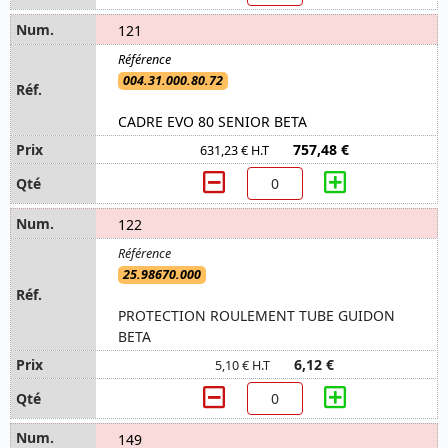
121
004.31.000.80.72
CADRE EVO 80 SENIOR BETA
757,48 €
631,23 € H.T
122
25.98670.000
PROTECTION ROULEMENT TUBE GUIDON
BETA
6,12 €
5,10 € H.T
149