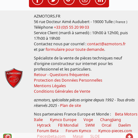
AZMOTORS.FR
56 rue Docteur Aimé Audubert - 19000 Tulle
( France )
Téléphone
+33 (0)5 55 20 99 03
Service Client (mardi à samedi) : 10h00 à 12h00, puis
17h00 à 19h00
Contactez nous par courriel :
contact@azmotors.fr
et par
formulaire pour toute demande
.
Spécialiste de la vente de pièces techniques neuf
d'origine constructeur sur internet pour les
professionnel et les particuliers.
Retour - Questions fréquentes
Protection des Données Personnelles
Mentions Légales
Conditions Générales de Vente
azmotors, spécialiste pièces origine depuis 1992 - Tous droits
réservés 2025
-
Plan de site
Nos partenaires France Europe et Monde :
Beta Motors
Italie
Kymco Europe
Voge
ChangJiang
Hytrack
FB Mondial
SWM
Orcal
Daelim
Forum Beta
Forum Kymco
Kymco-pieces.com
Voir
Reto
Piecesbeta.com
Masaï
SLOE