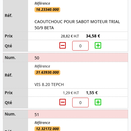
16.23340.000
CAOUTCHOUC POUR SABOT MOTEUR TRIAL
50/9 BETA
34,58 €
28,82 € H.T
50
31.63930.000
VIS 8.20 TEPCH
1,55 €
1,29 € H.T
51
12.32172.000