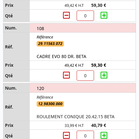
59,30 €
49,42 € H.T
108
29.11563.072
CADRE EVO 80 DR. BETA
59,30 €
49,42 € H.T
120
12.98300.000
ROULEMENT CONIQUE 20.42.15 BETA
40,79 €
33,99 € H.T