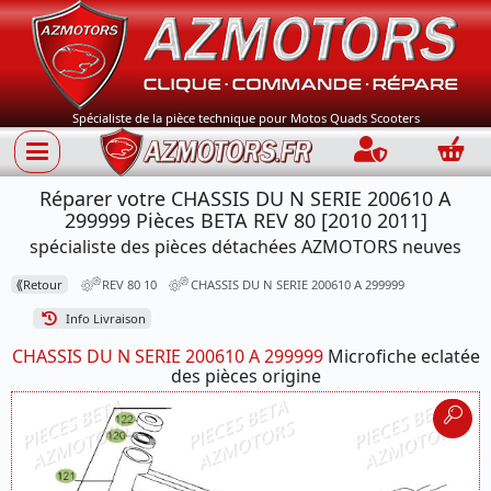
Spécialiste de la pièce technique pour Motos Quads Scooters
Connection
Panie
Réparer votre CHASSIS DU N SERIE 200610 A
299999 Pièces BETA REV 80 [2010 2011]
spécialiste des pièces détachées AZMOTORS neuves
⟪
Retour
REV 80 10
CHASSIS DU N SERIE 200610 A 299999
Info Livraison
CHASSIS DU N SERIE 200610 A 299999
Microfiche eclatée
des pièces origine