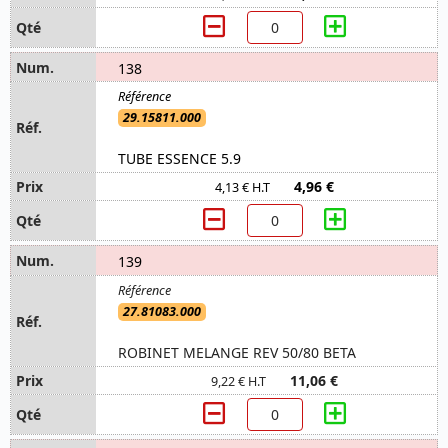
138
29.15811.000
TUBE ESSENCE 5.9
4,96 €
4,13 € H.T
139
27.81083.000
ROBINET MELANGE REV 50/80 BETA
11,06 €
9,22 € H.T