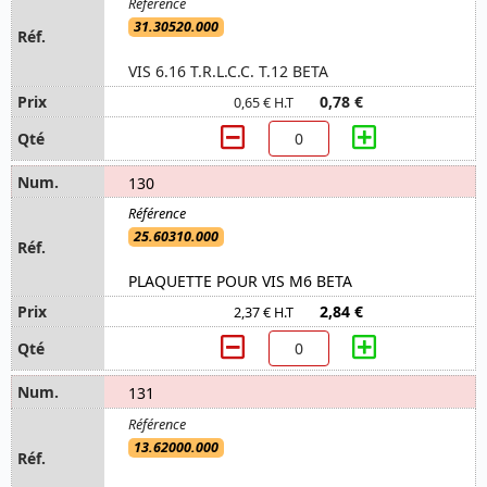
31.30520.000
VIS 6.16 T.R.L.C.C. T.12 BETA
0,78 €
0,65 € H.T
130
25.60310.000
PLAQUETTE POUR VIS M6 BETA
2,84 €
2,37 € H.T
131
13.62000.000