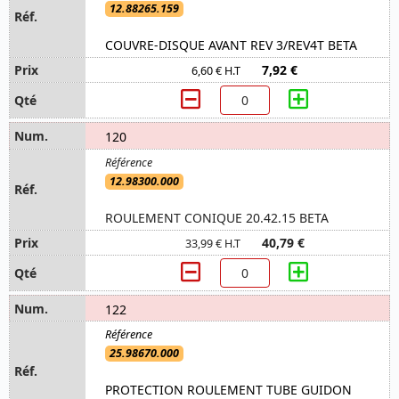
12.88265.159
COUVRE-DISQUE AVANT REV 3/REV4T BETA
7,92 €
6,60 € H.T
120
12.98300.000
ROULEMENT CONIQUE 20.42.15 BETA
40,79 €
33,99 € H.T
122
25.98670.000
PROTECTION ROULEMENT TUBE GUIDON