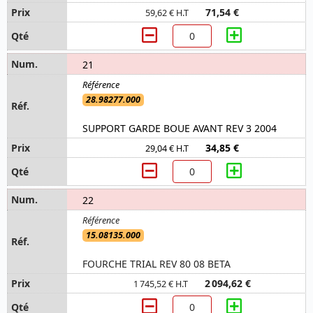
71,54 €
59,62 € H.T
21
28.98277.000
SUPPORT GARDE BOUE AVANT REV 3 2004
34,85 €
29,04 € H.T
22
15.08135.000
FOURCHE TRIAL REV 80 08 BETA
2 094,62 €
1 745,52 € H.T