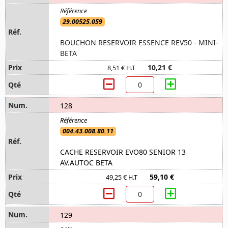
29.00525.059
BOUCHON RESERVOIR ESSENCE REV50 - MINI-
BETA
10,21 €
8,51 € H.T
128
004.43.008.80.11
CACHE RESERVOIR EVO80 SENIOR 13
AV.AUTOC BETA
59,10 €
49,25 € H.T
129