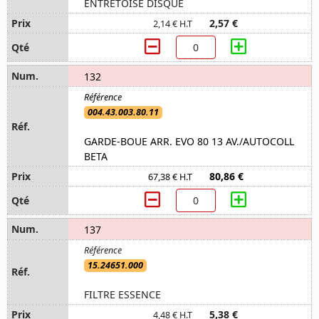
ENTRETOISE DISQUE
2,57 €
2,14 € H.T
132
004.43.003.80.11
GARDE-BOUE ARR. EVO 80 13 AV./AUTOCOLL
BETA
80,86 €
67,38 € H.T
137
15.24651.000
FILTRE ESSENCE
5,38 €
4,48 € H.T