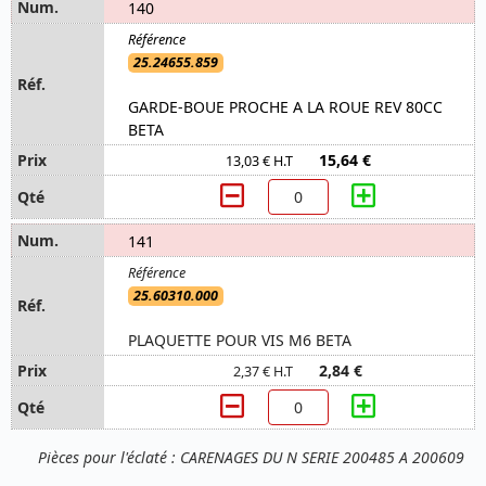
140
25.24655.859
GARDE-BOUE PROCHE A LA ROUE REV 80CC
BETA
15,64 €
13,03 € H.T
141
25.60310.000
PLAQUETTE POUR VIS M6 BETA
2,84 €
2,37 € H.T
Pièces pour l'éclaté : CARENAGES DU N SERIE 200485 A 200609