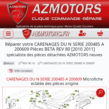
Spécialiste de la pièce technique pour Motos Quads Scooters
Connection
Panie
Réparer votre CARENAGES DU N SERIE 200485 A
200609 Pièces BETA REV 80 [2010 2011]
spécialiste des pièces détachées AZMOTORS neuves
⟪
Retour
REV 80 10
CARENAGES DU N SERIE 200485 A 200609
Info Livraison
CARENAGES DU N SERIE 200485 A 200609
Microfiche
eclatée des pièces origine