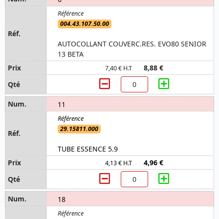
004.43.107.50.00
AUTOCOLLANT COUVERC.RES. EVO80 SENIOR
13 BETA
8,88 €
7,40 € H.T
11
29.15811.000
TUBE ESSENCE 5.9
4,96 €
4,13 € H.T
18