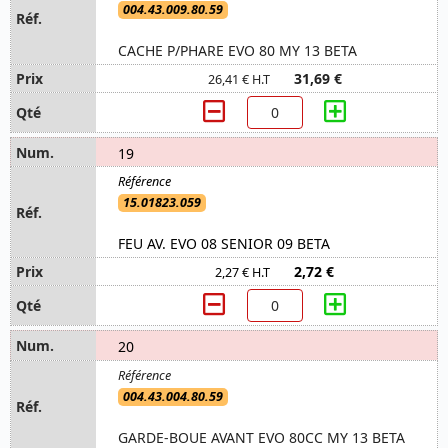
004.43.009.80.59
CACHE P/PHARE EVO 80 MY 13 BETA
31,69 €
26,41 € H.T
19
15.01823.059
FEU AV. EVO 08 SENIOR 09 BETA
2,72 €
2,27 € H.T
20
004.43.004.80.59
GARDE-BOUE AVANT EVO 80CC MY 13 BETA