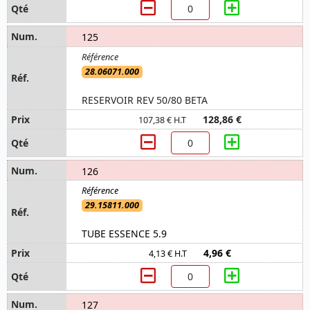
125
28.06071.000
RESERVOIR REV 50/80 BETA
128,86 €
107,38 € H.T
126
29.15811.000
TUBE ESSENCE 5.9
4,96 €
4,13 € H.T
127