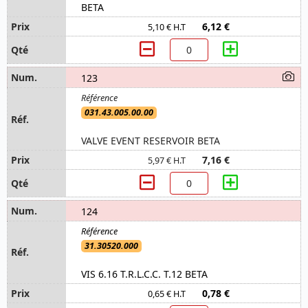
BETA
6,12 €
5,10 € H.T
123
031.43.005.00.00
VALVE EVENT RESERVOIR BETA
7,16 €
5,97 € H.T
124
31.30520.000
VIS 6.16 T.R.L.C.C. T.12 BETA
0,78 €
0,65 € H.T