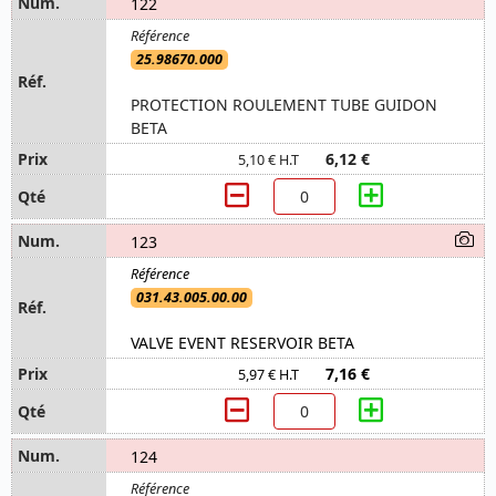
122
25.98670.000
PROTECTION ROULEMENT TUBE GUIDON
BETA
6,12 €
5,10 € H.T
123
031.43.005.00.00
VALVE EVENT RESERVOIR BETA
7,16 €
5,97 € H.T
124