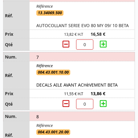
13.34069.500
AUTOCOLLANT SERIE EVO 80 MY 09/ 10 BETA
16,58 €
13,82 € H.T
7
004.43.001.10.00
DECALS AILE AVANT ACHèVEMENT BETA
13,86 €
11,55 € H.T
8
004.43.001.20.00