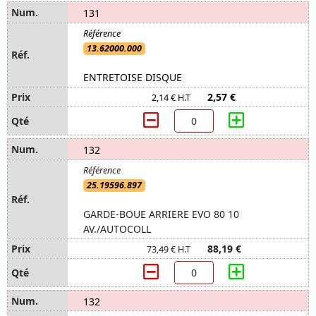
131
13.62000.000
ENTRETOISE DISQUE
2,57 €
2,14 € H.T
132
25.19596.897
GARDE-BOUE ARRIERE EVO 80 10
AV./AUTOCOLL
88,19 €
73,49 € H.T
132