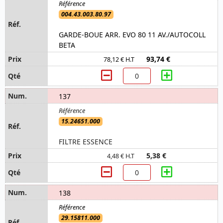
004.43.003.80.97
GARDE-BOUE ARR. EVO 80 11 AV./AUTOCOLL
BETA
93,74 €
78,12 € H.T
137
15.24651.000
FILTRE ESSENCE
5,38 €
4,48 € H.T
138
29.15811.000