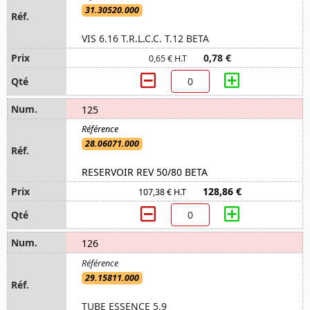
31.30520.000
VIS 6.16 T.R.L.C.C. T.12 BETA
0,78 €
0,65 € H.T
125
28.06071.000
RESERVOIR REV 50/80 BETA
128,86 €
107,38 € H.T
126
29.15811.000
TUBE ESSENCE 5.9