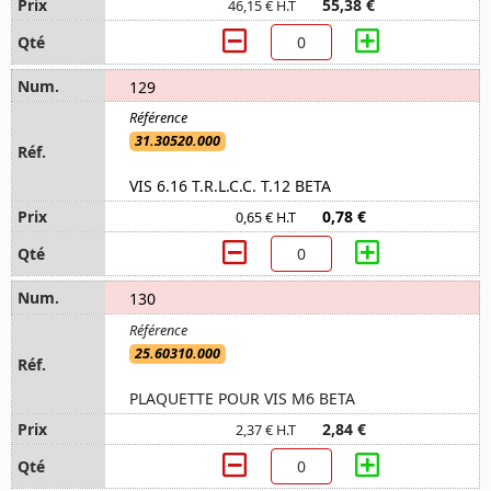
55,38 €
46,15 € H.T
129
31.30520.000
VIS 6.16 T.R.L.C.C. T.12 BETA
0,78 €
0,65 € H.T
130
25.60310.000
PLAQUETTE POUR VIS M6 BETA
2,84 €
2,37 € H.T