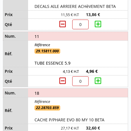
DECALS AILE ARRIERE ACHèVEMENT BETA
13,86 €
11,55 € H.T
11
29.15811.000
TUBE ESSENCE 5.9
4,96 €
4,13 € H.T
18
22.28703.859
CACHE P/PHARE EVO 80 MY 10 BETA
32,60 €
27,17 € H.T