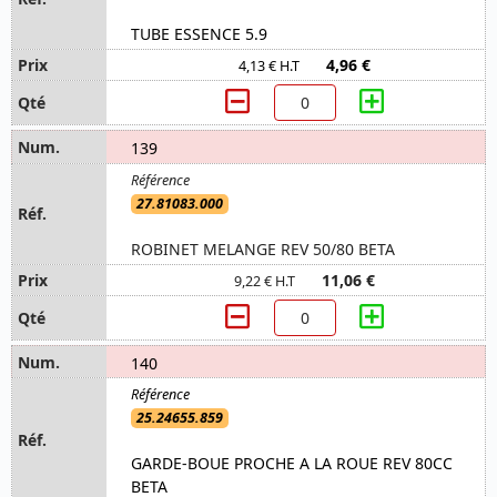
TUBE ESSENCE 5.9
4,96 €
4,13 € H.T
139
27.81083.000
ROBINET MELANGE REV 50/80 BETA
11,06 €
9,22 € H.T
140
25.24655.859
GARDE-BOUE PROCHE A LA ROUE REV 80CC
BETA