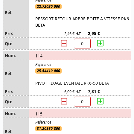
22.72030.000
RESSORT RETOUR ARBRE BOITE A VITESSE RK6
BETA
2,95 €
2,46 € H.T
114
25.54410.000
PIVOT FIXAGE EVENTAIL RK6-50 BETA
7,31 €
6,09 € H.T
115
31.20980.800