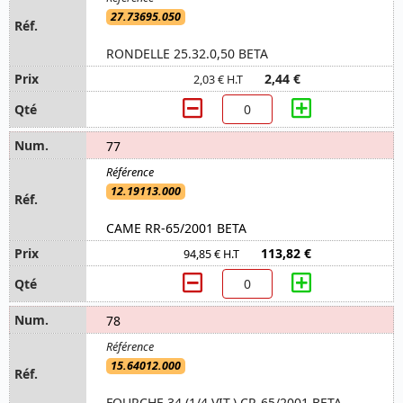
27.73695.050
RONDELLE 25.32.0,50 BETA
2,44 €
2,03 € H.T
77
12.19113.000
CAME RR-65/2001 BETA
113,82 €
94,85 € H.T
78
15.64012.000
FOURCHE 34 (1/4 VIT.) CR-65/2001 BETA