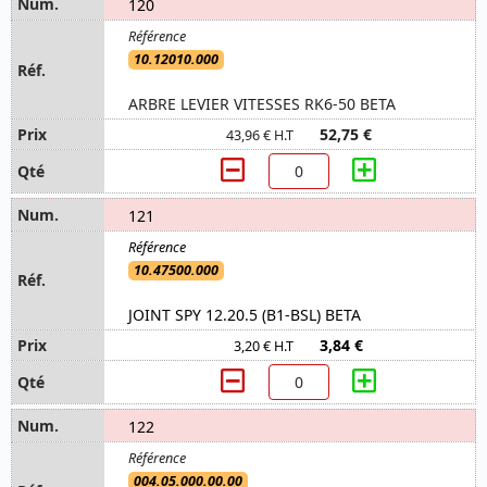
120
10.12010.000
ARBRE LEVIER VITESSES RK6-50 BETA
52,75 €
43,96 € H.T
121
10.47500.000
JOINT SPY 12.20.5 (B1-BSL) BETA
3,84 €
3,20 € H.T
122
004.05.000.00.00