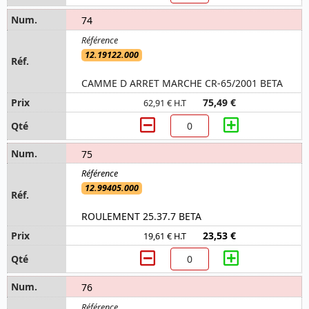
74
12.19122.000
CAMME D ARRET MARCHE CR-65/2001 BETA
75,49 €
62,91 € H.T
75
12.99405.000
ROULEMENT 25.37.7 BETA
23,53 €
19,61 € H.T
76