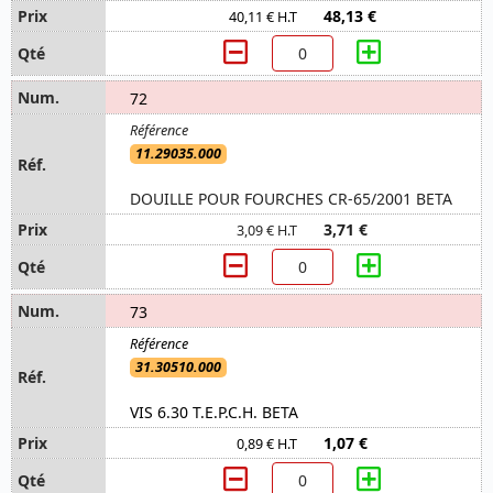
48,13 €
40,11 € H.T
72
11.29035.000
DOUILLE POUR FOURCHES CR-65/2001 BETA
3,71 €
3,09 € H.T
73
31.30510.000
VIS 6.30 T.E.P.C.H. BETA
1,07 €
0,89 € H.T