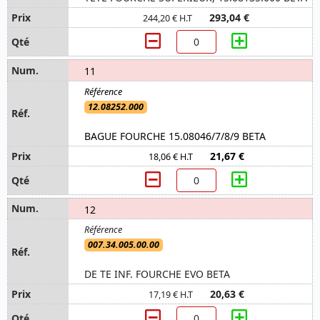
293,04 €
244,20 € H.T
11
12.08252.000
BAGUE FOURCHE 15.08046/7/8/9 BETA
21,67 €
18,06 € H.T
12
007.34.005.00.00
DE TE INF. FOURCHE EVO BETA
20,63 €
17,19 € H.T