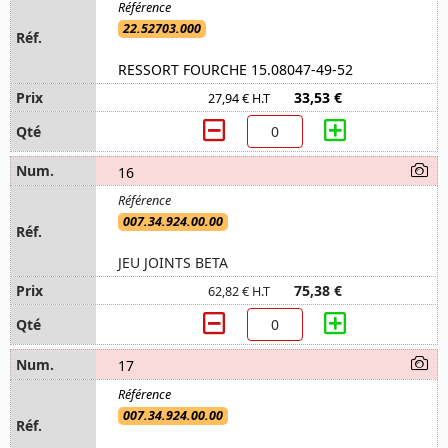
22.52703.000
RESSORT FOURCHE 15.08047-49-52
33,53 €
27,94 € H.T
16
007.34.924.00.00
JEU JOINTS BETA
75,38 €
62,82 € H.T
17
007.34.924.00.00