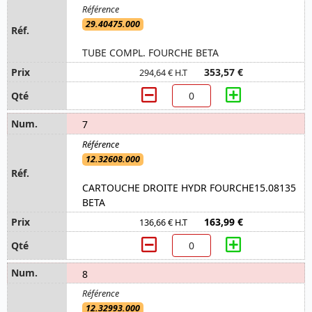
29.40475.000
TUBE COMPL. FOURCHE BETA
353,57 €
294,64 € H.T
7
12.32608.000
CARTOUCHE DROITE HYDR FOURCHE15.08135
BETA
163,99 €
136,66 € H.T
8
12.32993.000