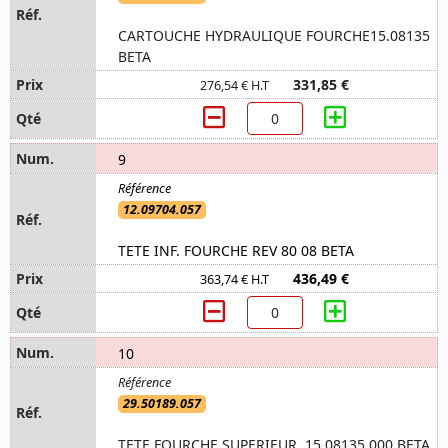
CARTOUCHE HYDRAULIQUE FOURCHE15.08135
BETA
331,85 €
276,54 € H.T
9
12.09704.057
TETE INF. FOURCHE REV 80 08 BETA
436,49 €
363,74 € H.T
10
29.50189.057
TETE FOURCHE SUPERIEUR, 15.08135.000 BETA