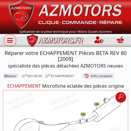
Spécialiste de la pièce technique pour Motos Quads Scooters
Connection
Panie
Réparer votre ECHAPPEMENT Pièces BETA REV 80
[2009]
spécialiste des pièces détachées AZMOTORS neuves
⟪
Retour
REV 80 09
ECHAPPEMENT
Info Livraison
ECHAPPEMENT
Microfiche eclatée des pièces origine