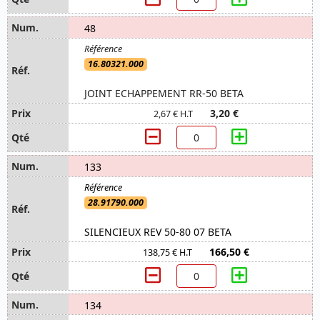
48
16.80321.000
JOINT ECHAPPEMENT RR-50 BETA
3,20 €
2,67 € H.T
133
28.91790.000
SILENCIEUX REV 50-80 07 BETA
166,50 €
138,75 € H.T
134