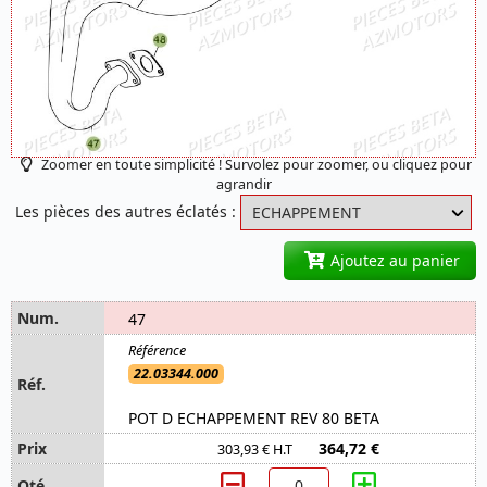
Zoomer en toute simplicité ! Survolez pour zoomer, ou cliquez pour
agrandir
Les pièces des autres éclatés :
Ajoutez au panier
47
22.03344.000
POT D ECHAPPEMENT REV 80 BETA
364,72 €
303,93 € H.T