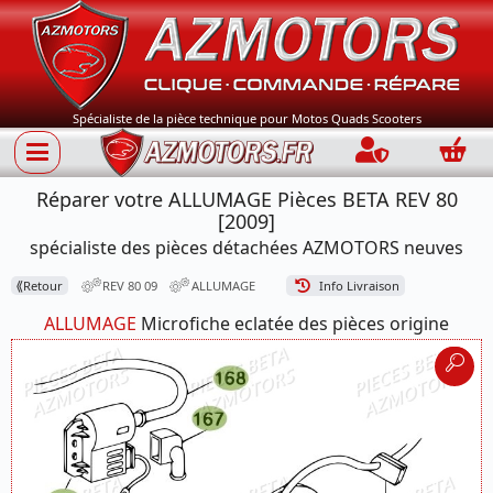
Spécialiste de la pièce technique pour Motos Quads Scooters
Connection
Panie
Réparer votre ALLUMAGE Pièces BETA REV 80
[2009]
spécialiste des pièces détachées AZMOTORS neuves
⟪
Retour
REV 80 09
ALLUMAGE
Info Livraison
ALLUMAGE
Microfiche eclatée des pièces origine