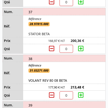
37
28.97815.000
STATOR BETA
200,36 €
166,97 € H.T
38
31.03271.000
VOLANT REV 80 08 BETA
213,48 €
177,90 € H.T
39