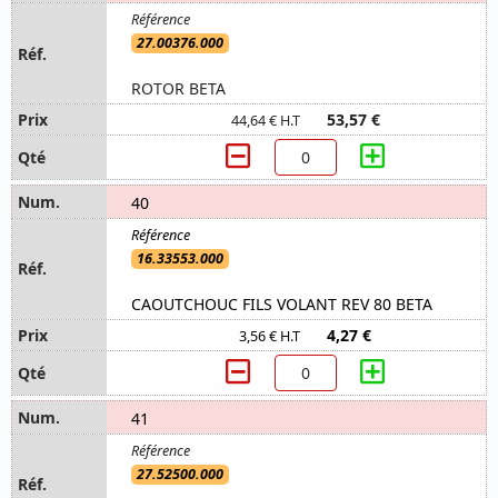
27.00376.000
ROTOR BETA
53,57 €
44,64 € H.T
40
16.33553.000
CAOUTCHOUC FILS VOLANT REV 80 BETA
4,27 €
3,56 € H.T
41
27.52500.000