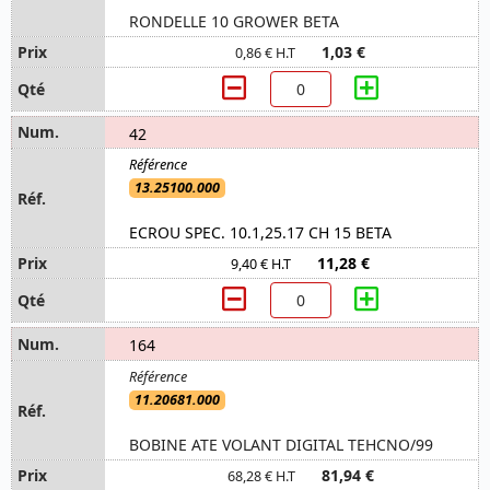
RONDELLE 10 GROWER BETA
1,03 €
0,86 € H.T
42
13.25100.000
ECROU SPEC. 10.1,25.17 CH 15 BETA
11,28 €
9,40 € H.T
164
11.20681.000
BOBINE ATE VOLANT DIGITAL TEHCNO/99
81,94 €
68,28 € H.T