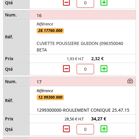
16
28.17760.000
CUVETTE POUSSIERE GUIDON (096350040
BETA
2,32 €
1,93 € H.T
17
12.99300.000
1299300000-ROULEMENT CONIQUE 25.47.15
34,27 €
28,56 € H.T