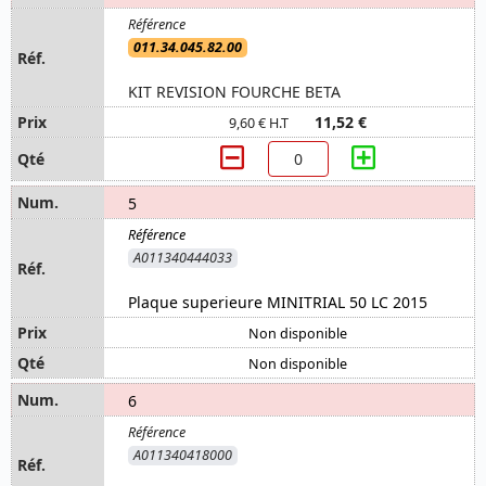
011.34.045.82.00
KIT REVISION FOURCHE BETA
11,52 €
9,60 € H.T
5
A011340444033
Plaque superieure MINITRIAL 50 LC 2015
Non disponible
Non disponible
6
A011340418000