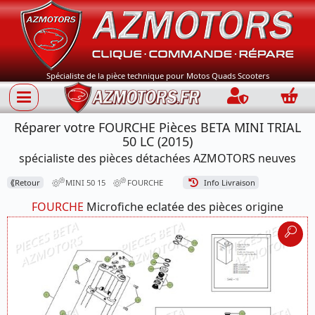
Spécialiste de la pièce technique pour Motos Quads Scooters
Connection
Panie
Réparer votre FOURCHE Pièces BETA MINI TRIAL
50 LC (2015)
spécialiste des pièces détachées AZMOTORS neuves
⟪
Retour
MINI 50 15
FOURCHE
Info Livraison
FOURCHE
Microfiche eclatée des pièces origine