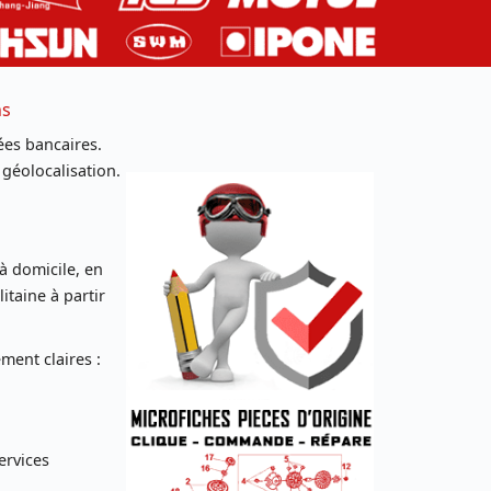
ns
es bancaires.
 géolocalisation.
 à domicile, en
taine à partir
ent claires :
ervices