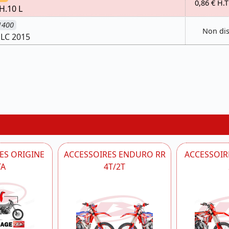
0,86 € H.T
H.10 L
1400
Non di
 LC 2015
ES ORIGINE
ACCESSOIRES ENDURO RR
ACCESSOIRE
TA
4T/2T