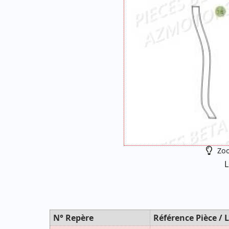
Zoo
L
N° Repère
Référence Pièce / L