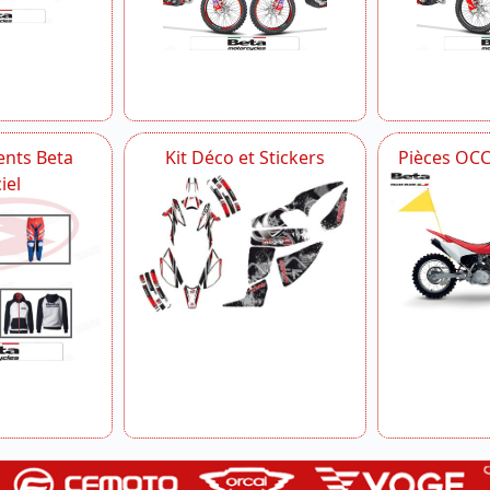
nts Beta
Kit Déco et Stickers
Pièces OC
iel