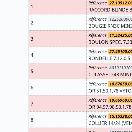
Référence
27.13512.0
1
RACCORD BLINDE B
Référence
122520000
2
BOUGIE RN3C MINIT
Référence
11.52425.0
3
BOULON SPEC. 7.3
Référence
27.45100.0
4
RONDELLE 7.12.0,5
Référence
A01011010
5
CULASSE D.48 MINIT
Référence
10.67050.0
6
OR 51,50.1,78 VYT
Référence
10.66960.0
7
OR 94,97.98,53.1,7
Référence
15.15228.0
8
COLLIER 14/24 (VE