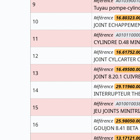
Référence
A01039001
9
Tuyau pompe-cylind
Référence
16.80323.0
10
JOINT ECHAPPEMEN
Référence
A01011000
11
CYLINDRE D.48 MINI
Référence
16.61752.0
12
JOINT CYL.CARTER C
Référence
16.49500.0
13
JOINT 8.20.1 CUIVR
Référence
29.11960.0
14
INTERRUPTEUR TH
Référence
A01001003
15
JEU JOINTS MINITRI
Référence
25.98050.0
16
GOUJON 8.41 BETA
Référence
13.17121.0