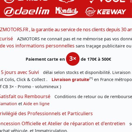
ZMOTORS.FR , la garantie au service de nos clients depuis 30 a
curisé
AZMOTORS ne connait pas et ne mémorise pas vos donné
 de vos informations personnelles
sans traçage publicitaire ou
3×
Paiement carte en
de 170€ à 500€
 5 jours avec Suivi
délai selon stocks et disponibilité. Livraison
(*)
t Colis, Click & Collect .
Livraison gratuite
en France métropoli
f CB 3× - Promo - volumineux )
Satisfait ou Remboursé
Conditions de retour ou de remboursem
lamation
et
Aide en ligne
rivilégié des Professionnels et Particuliers
cession Officielle et Atelier de réparation et d'entretien
s
chat véhicule, et Immatriculation.