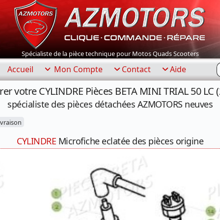
Spécialiste de la pièce technique pour Motos Quads Scooters
R
Accueil
Mon Compte
Contact
Aide
rer votre CYLINDRE Pièces BETA MINI TRIAL 50 LC (
spécialiste des pièces détachées AZMOTORS neuves
ivraison
CYLINDRE
Microfiche eclatée des pièces origine