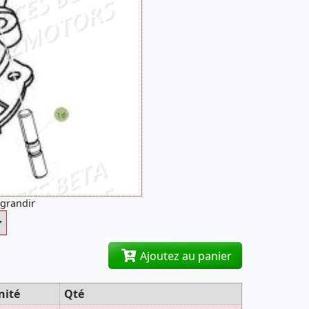
agrandir
Ajoutez au panier
nité
Qté