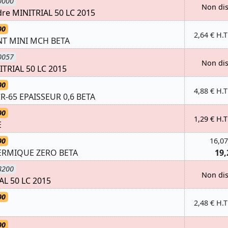
0000
Non di
re MINITRIAL 50 LC 2015
00
2,64 € H.T
T MINI MCH BETA
0057
Non di
TRIAL 50 LC 2015
00
4,88 € H.T
R-65 EPAISSEUR 0,6 BETA
00
1,29 € H.T
E
00
16,07
ERMIQUE ZERO BETA
19,
8200
Non di
AL 50 LC 2015
00
2,48 € H.T
00