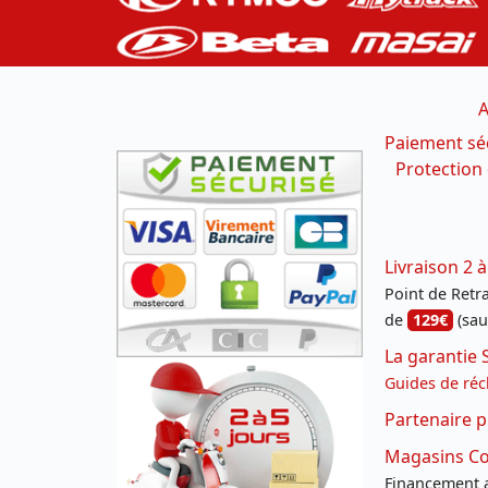
A
Paiement sé
Protection
Livraison 2 à
Point de Retrai
de
129€
(sau
La garantie 
Guides de réc
Partenaire p
Magasins Con
Financement a