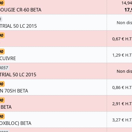
00
14,94
OUGIE CR-60 BETA
17,
0
Non di
RIAL 50 LC 2015
00
0,67 € H.T
3
00
1,29 € H.T
 CUIVRE
0057
Non di
RIAL 50 LC 2015
00
0,86 € H.T
ON 70SH BETA
00
2,91 € H.T
8 BETA
00
3,27 € H.T
LOXBLOC) BETA