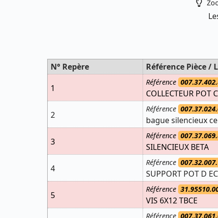
Zoo
Le
N° Repère
Référence Pièce / L
Référence
007.37.402.
1
COLLECTEUR POT C
Référence
007.37.024.
2
bague silencieux ce
Référence
007.37.069.
3
SILENCIEUX BETA
Référence
007.32.007.
4
SUPPORT POT D E
Référence
31.95510.0
5
VIS 6X12 TBCE
Référence
007.37.061.