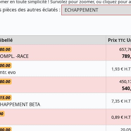
mer en toute simplicité ! Survolez pour zoomer, ou cliquez pour 
s pièces des autres éclatés :
ibellé
Prix
U
TTC
80.00
657,7
OMPL. -RACE
789
00.00
1,93 € H.T
ntr. evo
80.00
450,1
540
15.00
7,35 € H.T
CHAPPEMENT BETA
00
0,89 € H.T
00.00
20,05