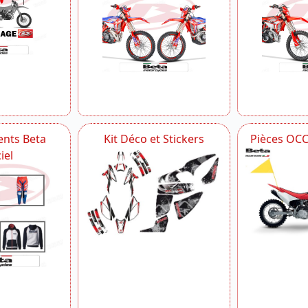
nts Beta
Kit Déco et Stickers
Pièces OC
iel