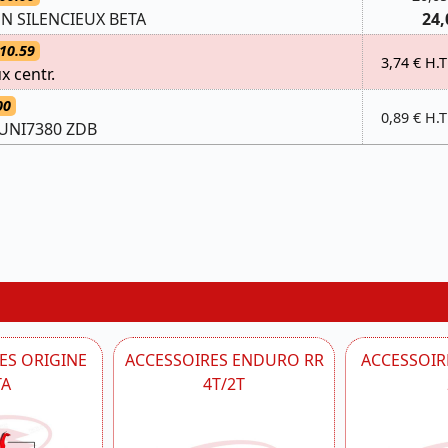
N SILENCIEUX BETA
24,
10.59
3,74 € H.T
x centr.
00
0,89 € H.T
9 UNI7380 ZDB
ES ORIGINE
ACCESSOIRES ENDURO RR
ACCESSOIRE
TA
4T/2T