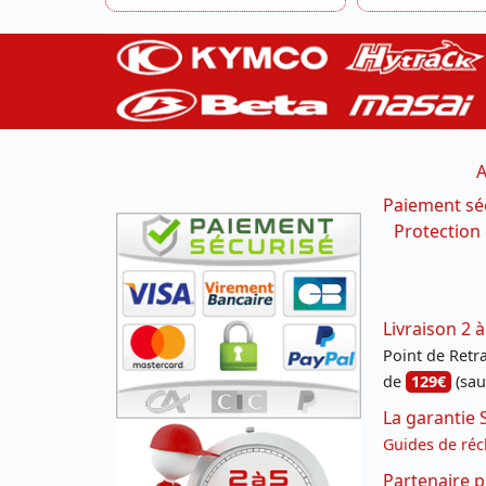
A
Paiement sé
Protection
Livraison 2 à
Point de Retrai
de
129€
(sau
La garantie 
Guides de réc
Partenaire p