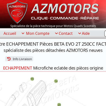
Spécialiste de la pièce technique pour Motos Quads Scooters
R
Accueil
Mon Compte
Contact
Aide
otre ECHAPPEMENT Pièces BETA EVO 2T 250CC FACT
spécialiste des pièces détachées AZMOTORS neuves
Info Livraison
ECHAPPEMENT
Microfiche eclatée des pièces origine