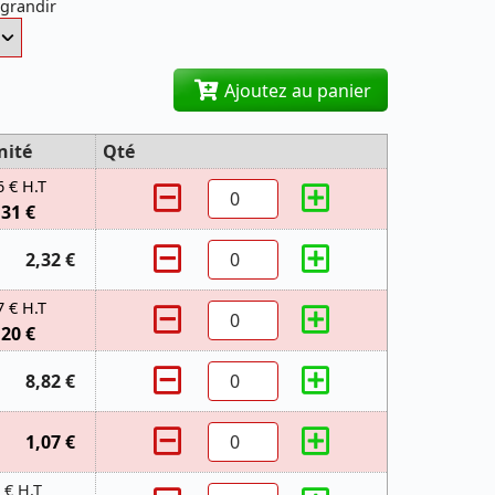
agrandir
Ajoutez au panier
nité
Qté
6 € H.T
,31 €
2,32 €
7 € H.T
,20 €
8,82 €
1,07 €
 € H.T