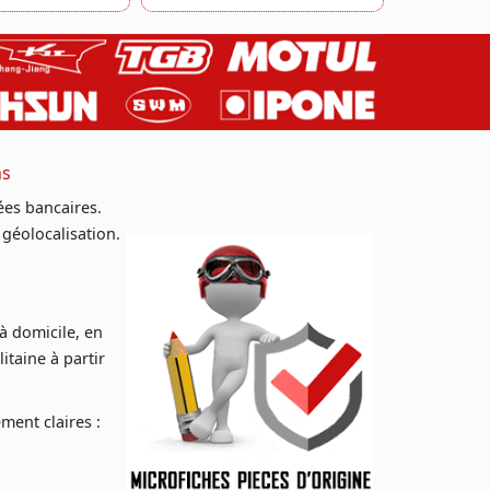
ns
es bancaires.
 géolocalisation.
 à domicile, en
taine à partir
ent claires :