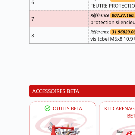
6
FEUTRE PROTECTIO
Référence
007.37.160.
7
protection silencieu
Référence
31.96829.0
8
vis tcbei M5x8 10.
ACCESSOIRES BETA
OUTILS BETA
KIT CARENAG
BE