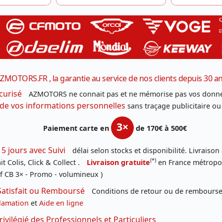
ZMOTORS.FR , la garantie au service de nos clients depuis 30 a
curisé
AZMOTORS ne connait pas et ne mémorise pas vos donné
 de vos informations personnelles
sans traçage publicitaire ou
3×
Paiement carte en
de 170€ à 500€
 5 jours avec Suivi
délai selon stocks et disponibilité. Livraison
(*)
t Colis, Click & Collect .
Livraison gratuite
en France métropoli
f CB 3× - Promo - volumineux )
Satisfait ou Remboursé
Conditions de retour ou de remboursem
lamation
et
Aide en ligne
rivilégié des Professionnels et Particuliers