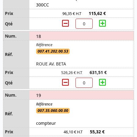
300CC
115,62 €
96,35 € H.T
18
007.41.202.00.53
ROUE AV. BETA
631,51 €
526,26 € H.T
19
007.35.060.00.00
compteur
55,32 €
46,10 € H.T