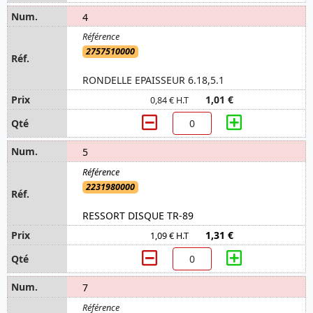
4
2757510000
RONDELLE EPAISSEUR 6.18,5.1
1,01 €
0,84 € H.T
5
2231980000
RESSORT DISQUE TR-89
1,31 €
1,09 € H.T
7