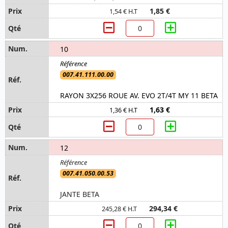
1,85 €
1,54 € H.T
10
007.41.111.00.00
RAYON 3X256 ROUE AV. EVO 2T/4T MY 11 BETA
1,63 €
1,36 € H.T
12
007.41.050.00.53
JANTE BETA
294,34 €
245,28 € H.T