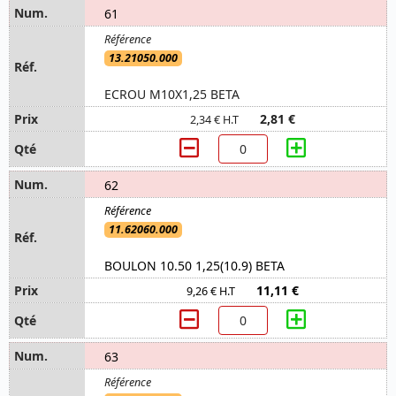
61
13.21050.000
ECROU M10X1,25 BETA
2,81 €
2,34 € H.T
62
11.62060.000
BOULON 10.50 1,25(10.9) BETA
11,11 €
9,26 € H.T
63