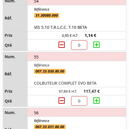
54
31.30080.000
VIS 5.10 T.R.L.C.C. T.10 BETA
1,14 €
0,95 € H.T
55
007.33.030.80.00
COLBUTEUR COMPLET EVO BETA
117,47 €
97,89 € H.T
56
007.33.031.80.00