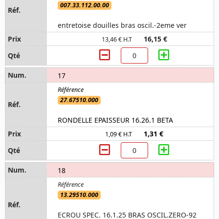
007.33.112.00.00
entretoise douilles bras oscil.-2eme ver
16,15 €
13,46 € H.T
17
27.67510.000
RONDELLE EPAISSEUR 16.26.1 BETA
1,31 €
1,09 € H.T
18
13.29510.000
ECROU SPEC. 16.1.25 BRAS OSCIL.ZERO-92