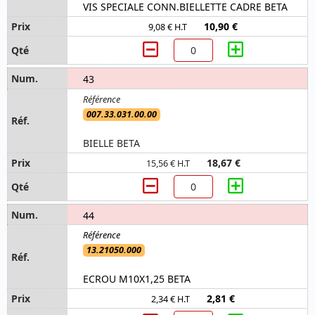
VIS SPECIALE CONN.BIELLETTE CADRE BETA
10,90 €
9,08 € H.T
43
007.33.031.00.00
BIELLE BETA
18,67 €
15,56 € H.T
44
13.21050.000
ECROU M10X1,25 BETA
2,81 €
2,34 € H.T