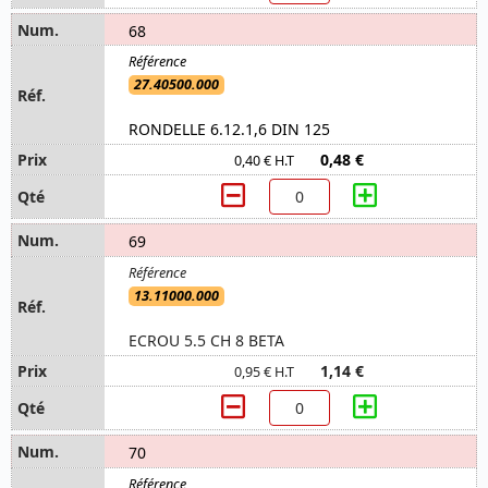
68
27.40500.000
RONDELLE 6.12.1,6 DIN 125
0,48 €
0,40 € H.T
69
13.11000.000
ECROU 5.5 CH 8 BETA
1,14 €
0,95 € H.T
70