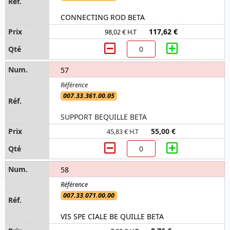
CONNECTING ROD BETA
117,62 €
98,02 € H.T
57
007.33.361.00.05
SUPPORT BEQUILLE BETA
55,00 €
45,83 € H.T
58
007.33.071.00.00
VIS SPE CIALE BE QUILLE BETA