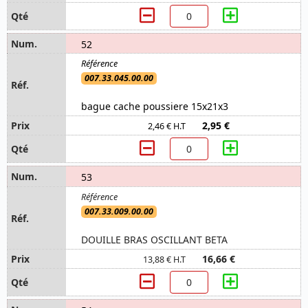
52
007.33.045.00.00
bague cache poussiere 15x21x3
2,95 €
2,46 € H.T
53
007.33.009.00.00
DOUILLE BRAS OSCILLANT BETA
16,66 €
13,88 € H.T