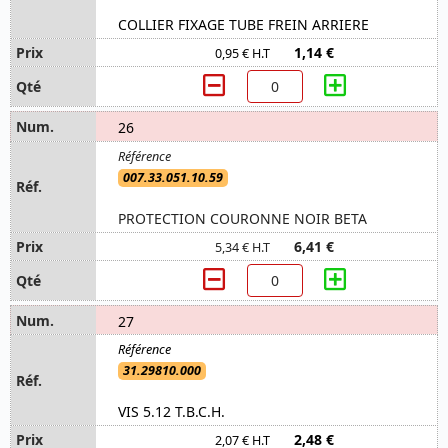
COLLIER FIXAGE TUBE FREIN ARRIERE
1,14 €
0,95 € H.T
26
007.33.051.10.59
PROTECTION COURONNE NOIR BETA
6,41 €
5,34 € H.T
27
31.29810.000
VIS 5.12 T.B.C.H.
2,48 €
2,07 € H.T