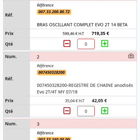
007.33.200.80.72
BRAS OSCILLANT COMPLET EVO 2T 14 BETA
719,35 €
599,46 € H.T
2
007450328200
007450328200-REGISTRE DE CHAINE anodisés
Evo 2T/4T MY 07/18
42,05 €
35,04 € H.T
3
007.33.160.00.00