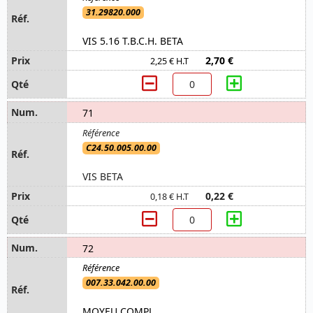
31.29820.000
VIS 5.16 T.B.C.H. BETA
2,70 €
2,25 € H.T
71
C24.50.005.00.00
VIS BETA
0,22 €
0,18 € H.T
72
007.33.042.00.00
MOYEU COMPL.