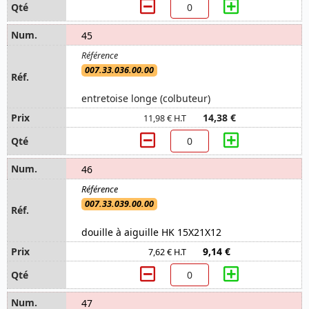
45
007.33.036.00.00
entretoise longe (colbuteur)
14,38 €
11,98 € H.T
46
007.33.039.00.00
douille à aiguille HK 15X21X12
9,14 €
7,62 € H.T
47