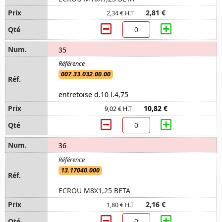
2,81 €
2,34 € H.T
35
007.33.032.00.00
entretoise d.10 l.4,75
10,82 €
9,02 € H.T
36
13.17040.000
ECROU M8X1,25 BETA
2,16 €
1,80 € H.T