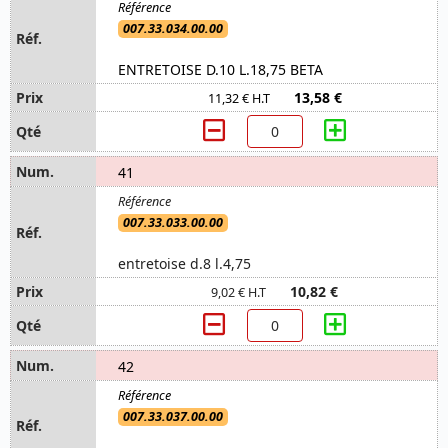
007.33.034.00.00
ENTRETOISE D.10 L.18,75 BETA
13,58 €
11,32 € H.T
41
007.33.033.00.00
entretoise d.8 l.4,75
10,82 €
9,02 € H.T
42
007.33.037.00.00