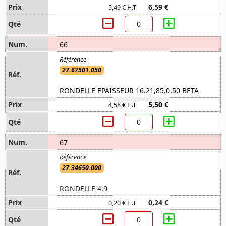
6,59 €
5,49 € H.T
66
27.67501.050
RONDELLE EPAISSEUR 16.21,85.0,50 BETA
5,50 €
4,58 € H.T
67
27.34650.000
RONDELLE 4.9
0,24 €
0,20 € H.T