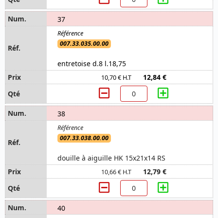
37
007.33.035.00.00
entretoise d.8 l.18,75
12,84 €
10,70 € H.T
38
007.33.038.00.00
douille à aiguille HK 15x21x14 RS
12,79 €
10,66 € H.T
40