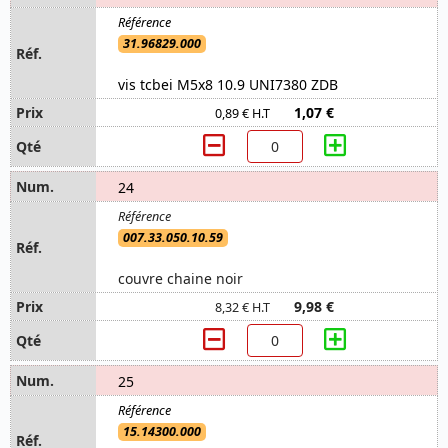
31.96829.000
vis tcbei M5x8 10.9 UNI7380 ZDB
1,07 €
0,89 € H.T
24
007.33.050.10.59
couvre chaine noir
9,98 €
8,32 € H.T
25
15.14300.000