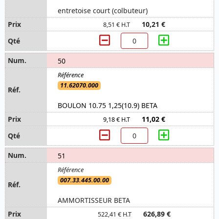
entretoise court (colbuteur)
10,21 €
8,51 € H.T
50
11.62070.000
BOULON 10.75 1,25(10.9) BETA
11,02 €
9,18 € H.T
51
007.33.445.00.00
AMMORTISSEUR BETA
626,89 €
522,41 € H.T