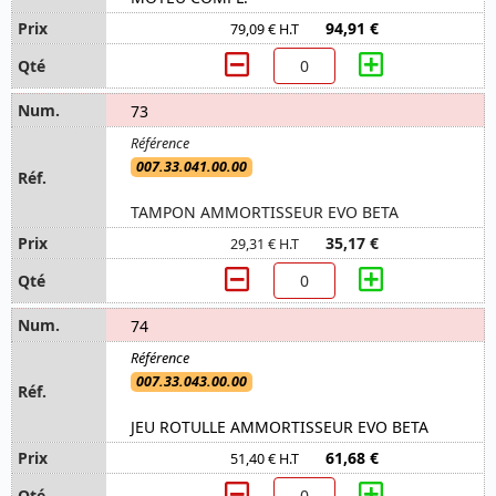
94,91 €
79,09 € H.T
73
007.33.041.00.00
TAMPON AMMORTISSEUR EVO BETA
35,17 €
29,31 € H.T
74
007.33.043.00.00
JEU ROTULLE AMMORTISSEUR EVO BETA
61,68 €
51,40 € H.T