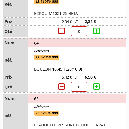
13.21050.000
ECROU M10X1,25 BETA
2,81 €
2,34 € H.T
64
11.62050.000
BOULON 10.45 1,25(10.9)
6,50 €
5,42 € H.T
65
25.57636.000
PLAQUETTE RESSORT BEQUILLE RR4T