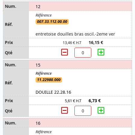
12
007.33.112.00.00
entretoise douilles bras oscil.-2eme ver
16,15 €
13,46 € H.T
15
11.22980.000
DOUILLE 22.28.16
6,73 €
5,61 € H.T
16