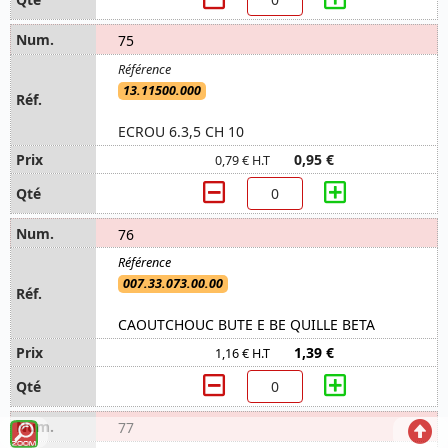
75
13.11500.000
ECROU 6.3,5 CH 10
0,95 €
0,79 € H.T
76
007.33.073.00.00
CAOUTCHOUC BUTE E BE QUILLE BETA
1,39 €
1,16 € H.T
Voir
Reto
77