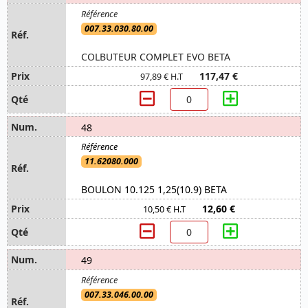
007.33.030.80.00
COLBUTEUR COMPLET EVO BETA
117,47 €
97,89 € H.T
48
11.62080.000
BOULON 10.125 1,25(10.9) BETA
12,60 €
10,50 € H.T
49
007.33.046.00.00