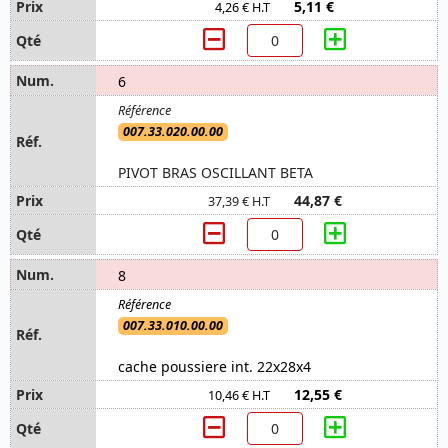
5,11 €
4,26 € H.T
6
007.33.020.00.00
PIVOT BRAS OSCILLANT BETA
44,87 €
37,39 € H.T
8
007.33.010.00.00
cache poussiere int. 22x28x4
12,55 €
10,46 € H.T