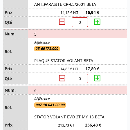
ANTIPARASITE CR-65/2001 BETA
16,94 €
14,12 € H.T
5
25.60173.000
PLAQUE STATOR VOLANT BETA
17,80 €
14,83 € H.T
6
007.10.041.00.00
STATOR VOLANT EVO 2T MY 13 BETA
256,48 €
213,73 € H.T