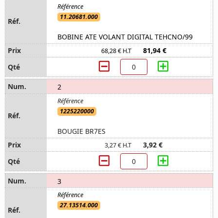
11.20681.000
BOBINE ATE VOLANT DIGITAL TEHCNO/99
81,94 €
68,28 € H.T
2
1225220000
BOUGIE BR7ES
3,92 €
3,27 € H.T
3
27.13514.000