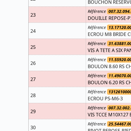
BOUCHON RESERVO
Référence
007.32.094.
23
DOUILLE REPOSE-P
Référence
13.17120.0
24
ECROU M8 BRIDE C
Référence
31.63881.0
25
VIS A TETE A SIX PA
Référence
11.55920.0
26
BOULON 8.60 RS CH
Référence
11.49070.0
27
BOULON 6.20 RS CH
Référence
131261000
28
ECROU PS-M6-3
Référence
007.32.002.
29
VIS TCCE M10X127 
Référence
25.54467.0
30
PIVOT REPOSE-PIE