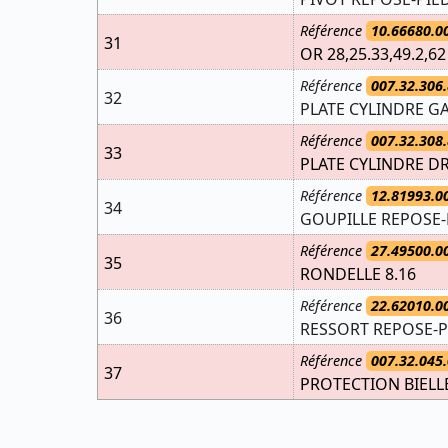
Référence
10.66680.0
31
OR 28,25.33,49.2,6
Référence
007.32.306.
32
PLATE CYLINDRE G
Référence
007.32.308.
33
PLATE CYLINDRE DR
Référence
12.81993.0
34
GOUPILLE REPOSE-
Référence
27.49500.0
35
RONDELLE 8.16
Référence
22.62010.0
36
RESSORT REPOSE-P
Référence
007.32.045.
37
PROTECTION BIELL