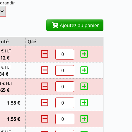
agrandir
Ajoutez au panier
nité
Qté
 € H.T
,12 €
 € H.T
34 €
4 € H.T
,65 €
1,55 €
1,55 €
 € H.T