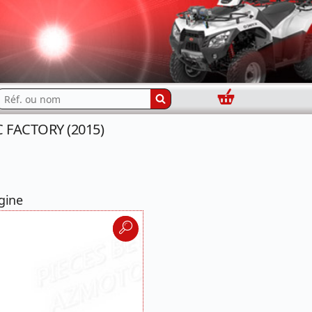
Panier
echercher...
C FACTORY (2015)
gine