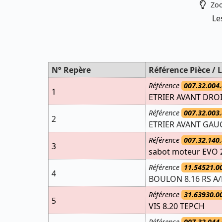
Zoo
Le
N° Repère
Référence Pièce / L
Référence
007.32.004.
1
ETRIER AVANT DRO
Référence
007.32.003.
2
ETRIER AVANT GAU
Référence
007.32.140.
3
sabot moteur EVO 2
Référence
11.54521.0
4
BOULON 8.16 RS A
Référence
31.63930.0
5
VIS 8.20 TEPCH
Référence
007.32.044.