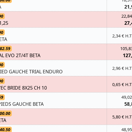
A
21,
00
22,84
1,25
27,
00
2,34 € H.T
ETA
82.59
105,8
L EVO 2T/4T BETA
127
00
2,96 € H.T
PIED GAUCHE TRIAL ENDURO
00
0,65 € H.T
VEC BRIDE 8X25 CH 10
59
49,02
IEDS GAUCHE BETA
58,
00.00
5,80 € H.T
ETA
40.50
48,95