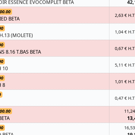
IR ESSENCE EVOCOMPLET BETA
42,
00.00
2,63 € H.T
IED BETA
00
1,04 € H.T
H.13 (MOLETE)
00
0,67 € H.T
NS 8.16 T.BAS BETA
00
5,11 € H.T
 10
00
1,01 € H.T
 8
0
0,47 € H.T
00.00
11,24
BETA
13,
00
16,53
D BETA
19,