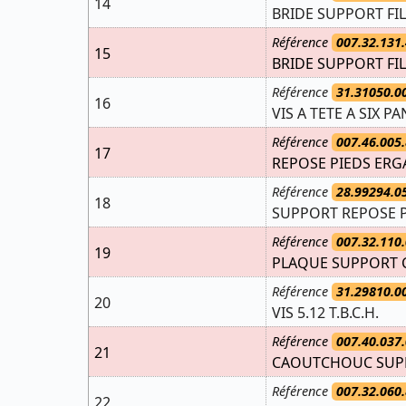
14
BRIDE SUPPORT FIL
Référence
007.32.131.
15
BRIDE SUPPORT FIL
Référence
31.31050.0
16
VIS A TETE A SIX PA
Référence
007.46.005.
17
REPOSE PIEDS ERGA
Référence
28.99294.0
18
SUPPORT REPOSE P
Référence
007.32.110.
19
PLAQUE SUPPORT 
Référence
31.29810.0
20
VIS 5.12 T.B.C.H.
Référence
007.40.037.
21
CAOUTCHOUC SUPPO
Référence
007.32.060.
22