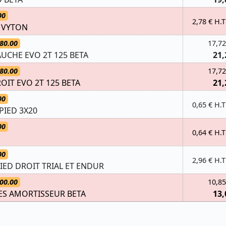
00
2,78 € H.T
2 VYTON
80.00
17,72
AUCHE EVO 2T 125 BETA
21,
80.00
17,72
OIT EVO 2T 125 BETA
21,
00
0,65 € H.T
PIED 3X20
00
0,64 € H.T
00
2,96 € H.T
IED DROIT TRIAL ET ENDUR
00.00
10,85
ES AMORTISSEUR BETA
13,