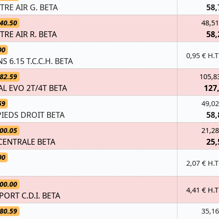
TRE AIR G. BETA
58,
40.50
48,51
TRE AIR R. BETA
58,
00
0,95 € H.T
NS 6.15 T.C.C.H. BETA
82.59
105,8
L EVO 2T/4T BETA
127
59
49,02
IEDS DROIT BETA
58,
00.05
21,28
CENTRALE BETA
25,
00
2,07 € H.T
00.00
4,41 € H.T
RT C.D.I. BETA
80.59
35,16