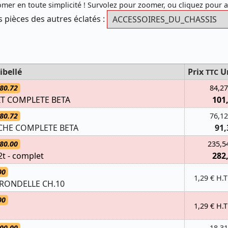
mer en toute simplicité ! Survolez pour zoomer, ou cliquez pour 
s pièces des autres éclatés :
ibellé
Prix
U
TTC
80.72
84,27
IT COMPLETE BETA
101
80.72
76,12
CHE COMPLETE BETA
91,
80.00
235,5
t - complet
282
00
1,29 € H.T
/RONDELLE CH.10
00
1,29 € H.T
00.00
18,31