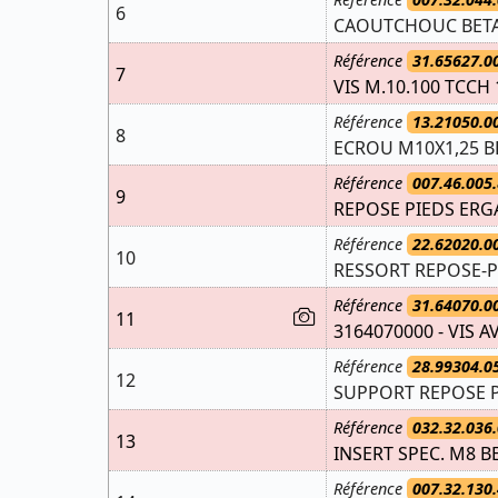
6
CAOUTCHOUC BET
Référence
31.65627.0
7
VIS M.10.100 TCCH 
Référence
13.21050.0
8
ECROU M10X1,25 B
Référence
007.46.005.
9
REPOSE PIEDS ERGA
Référence
22.62020.0
10
RESSORT REPOSE-
Référence
31.64070.0
11
3164070000 - VIS A
Référence
28.99304.0
12
SUPPORT REPOSE P
Référence
032.32.036.
13
INSERT SPEC. M8 B
Référence
007.32.130.