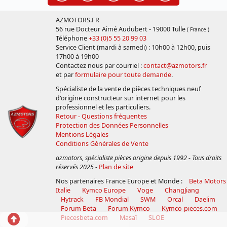
AZMOTORS.FR
56 rue Docteur Aimé Audubert - 19000 Tulle
( France )
Téléphone
+33 (0)5 55 20 99 03
Service Client (mardi à samedi) : 10h00 à 12h00, puis
17h00 à 19h00
Contactez nous par courriel :
contact@azmotors.fr
et par
formulaire pour toute demande
.
Spécialiste de la vente de pièces techniques neuf
d'origine constructeur sur internet pour les
professionnel et les particuliers.
Retour - Questions fréquentes
Protection des Données Personnelles
Mentions Légales
Conditions Générales de Vente
azmotors, spécialiste pièces origine depuis 1992 - Tous droits
réservés 2025
-
Plan de site
Nos partenaires France Europe et Monde :
Beta Motors
Italie
Kymco Europe
Voge
ChangJiang
Hytrack
FB Mondial
SWM
Orcal
Daelim
Forum Beta
Forum Kymco
Kymco-pieces.com
Retour
Piecesbeta.com
Masaï
SLOE