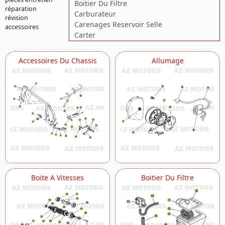
Boitier Du Filtre
réparation
Carburateur
révision
Carenages Reservoir Selle
accessoires
Carter
Chassis
Circuit De Lubrification
Accessoires Du Chassis
Allumage
Commande Boite A Vitesses
Commandes Guidon
Cylindre Culasse Distribution
Echappement
Fourche
Fourche Arriere Suspension Ar
Freins
Installation De Refroidissement
Installation De Refroidissement 2
Installation Electrique
Kick Starter
Boite A Vitesses
Boitier Du Filtre
Roue Arriere
Roue Avant
Transmission Principale Embrayage
Vilebrequin Piston Contre Arbre