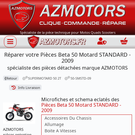
Spécialiste de la pièce technique pour Motos Quads Scooters
Connection
Panie
Réparer votre Pièces Beta 50 Motard STANDARD -
2009
spécialiste des pièces détachées marque AZMOTORS
⟪
Retour
SUPERMOTARD 50 2T
50-SMSTD-09
Info Livraison
Microfiches et schema eclatés des
Pièces Beta 50 Motard STANDARD -
2009
Accessoires Du Chassis
Allumage
AZMOTORS
Boite A Vitesses
pièces entretien