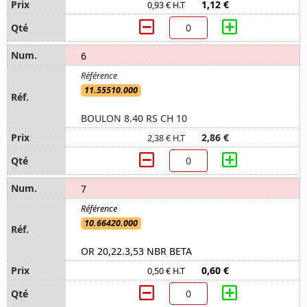
1,12 €
0,93 € H.T
6
11.55510.000
BOULON 8.40 RS CH 10
2,86 €
2,38 € H.T
7
10.66420.000
OR 20,22.3,53 NBR BETA
0,60 €
0,50 € H.T