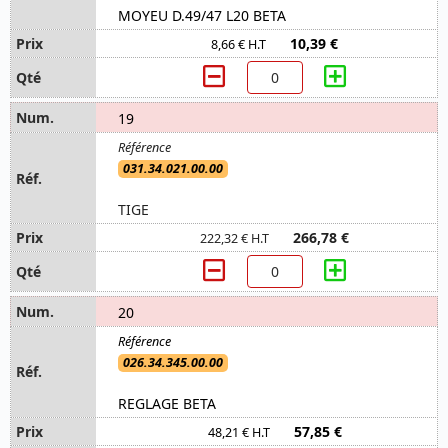
MOYEU D.49/47 L20 BETA
10,39 €
8,66 € H.T
19
031.34.021.00.00
TIGE
266,78 €
222,32 € H.T
20
026.34.345.00.00
REGLAGE BETA
57,85 €
48,21 € H.T