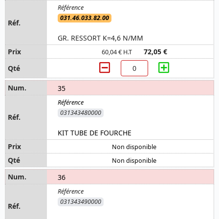
031.46.033.82.00
GR. RESSORT K=4,6 N/MM
72,05 €
60,04 € H.T
35
031343480000
KIT TUBE DE FOURCHE
Non disponible
Non disponible
36
031343490000