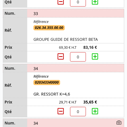
33
026.34.355.00.00
GROUPE GUIDE DE RESSORT BETA
83,16 €
69,30 € H.T
34
020343340000
GR. RESSORT K=4,6
35,65 €
29,71 € H.T
34