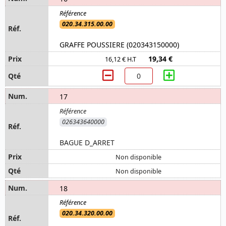
020.34.315.00.00
GRAFFE POUSSIERE (020343150000)
19,34 €
16,12 € H.T
17
026343640000
BAGUE D_ARRET
Non disponible
Non disponible
18
020.34.320.00.00