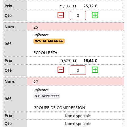
25,32 €
21,10 € H.T
26
026.34.348.00.00
ECROU BETA
16,64 €
13,87 € H.T
27
031340810000
GROUPE DE COMPRESSION
Non disponible
Non disponible