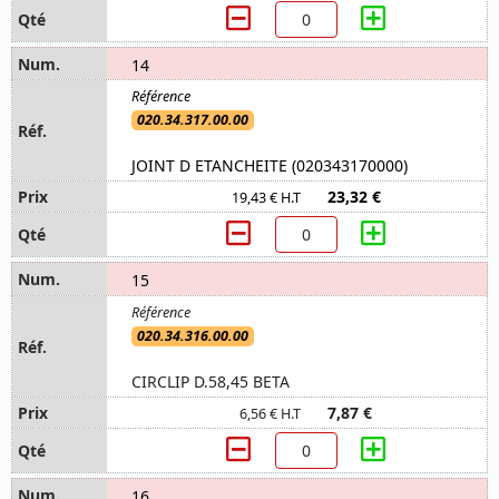
14
020.34.317.00.00
JOINT D ETANCHEITE (020343170000)
23,32 €
19,43 € H.T
15
020.34.316.00.00
CIRCLIP D.58,45 BETA
7,87 €
6,56 € H.T
16