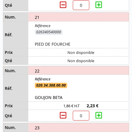
21
026340540000
PIED DE FOURCHE
Non disponible
Non disponible
22
020.34.308.00.00
GOUJON BETA
2,23 €
1,86 € H.T
23