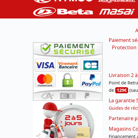
A
Paiement sé
Protection
Livraison 2 à
Point de Retrai
de
129€
(sau
La garantie 
Guides de réc
Partenaire p
Magasins Con
Financement a