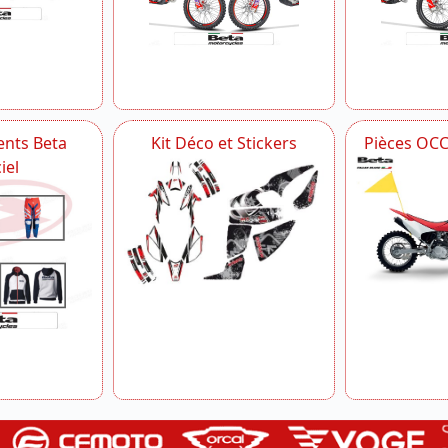
nts Beta
Kit Déco et Stickers
Pièces OC
iel