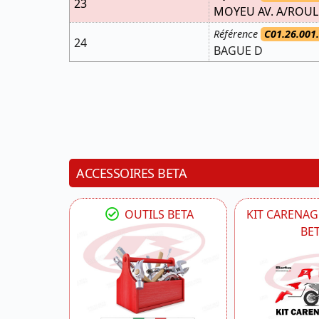
23
MOYEU AV. A/ROUL
Référence
C01.26.001
24
BAGUE D
ACCESSOIRES BETA
OUTILS BETA
KIT CARENAG
BE