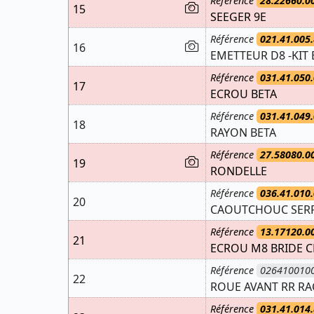
Référence
28.22660.0
15
SEEGER 9E
Référence
021.41.005.
16
EMETTEUR D8 -KIT 
Référence
031.41.050.
17
ECROU BETA
Référence
031.41.049.
18
RAYON BETA
Référence
27.58080.0
19
RONDELLE
Référence
036.41.010.
20
CAOUTCHOUC SERR
Référence
13.17120.0
21
ECROU M8 BRIDE C
Référence
026410010
22
ROUE AVANT RR RA
Référence
031.41.014.