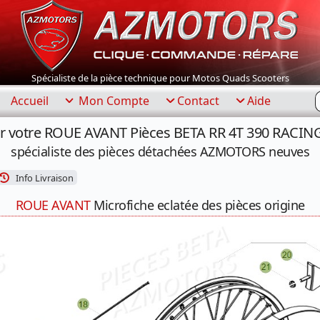
Spécialiste de la pièce technique pour Motos Quads Scooters
R
Accueil
Mon Compte
Contact
Aide
r votre ROUE AVANT Pièces BETA RR 4T 390 RACING
spécialiste des pièces détachées AZMOTORS neuves
Info Livraison
ROUE AVANT
Microfiche eclatée des pièces origine