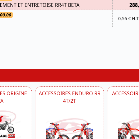
EMENT ET ENTRETOISE RR4T BETA
288
.00.00
0,56 € H.T
ES ORIGINE
ACCESSOIRES ENDURO RR
ACCESSOIRE
TA
4T/2T