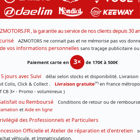
ZMOTORS.FR , la garantie au service de nos clients depuis 30 a
curisé
AZMOTORS ne connait pas et ne mémorise pas vos donné
 de vos informations personnelles
sans traçage publicitaire ou
3×
Paiement carte en
de 170€ à 500€
 5 jours avec Suivi
délai selon stocks et disponibilité. Livraison
(*)
t Colis, Click & Collect .
Livraison gratuite
en France métropoli
f CB 3× - Promo - volumineux )
Satisfait ou Remboursé
Conditions de retour ou de remboursem
lamation
et
Aide en ligne
rivilégié des Professionnels et Particuliers
cession Officielle et Atelier de réparation et d'entretien
s
chat véhicule, et Immatriculation.