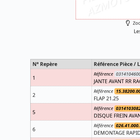
Zoo
Le
N° Repère
Référence Pièce / L
Référence
031410460
1
JANTE AVANT RR RA
Référence
15.38200.0
2
FLAP 21.25
Référence
031410308
5
DISQUE FREIN AVA
Référence
026.41.000.
6
DEMONTAGE RAPIDE