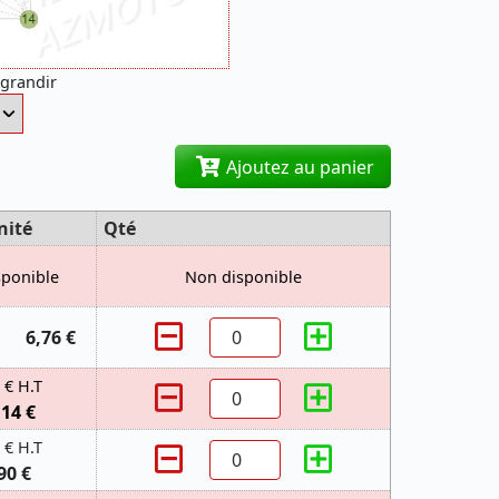
agrandir
Ajoutez au panier
nité
Qté
sponible
Non disponible
6,76 €
 € H.T
,14 €
 € H.T
90 €