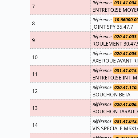
Référence
031.41.004.
7
ENTRETOISE MOYEU
Référence
10.66000.0
8
JOINT SPY 35.47.7
Référence
020.41.003.
9
ROULEMENT 30.47.
Référence
020.41.005.
10
AXE ROUE AVANT R
Référence
031.41.015.
11
ENTRETOISE INT. M
Référence
020.41.110.
12
BOUCHON BETA
Référence
020.41.006.
13
BOUCHON TARAUD 
Référence
031.41.043.
14
VIS SPECIALE M6X1