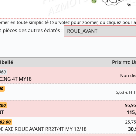
mer en toute simplicité ! Survolez pour zoomer, ou cliquez pour 
s pièces des autres éclatés :
ibellé
Prix
U
TTC
060
Non di
CING 4T MY18
00
5,63 € H.T
200
95,95
NT
115
82.00
25,75
 AXE ROUE AVANT RR2T/4T MY 12/18
30,