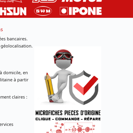
ns
es bancaires.
 géolocalisation.
 à domicile, en
taine à partir
ent claires :
ervices