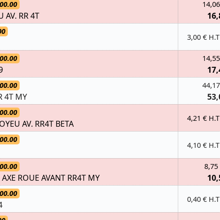
00.00
14,06
 AV. RR 4T
16,
00
3,00 € H.T
00.00
14,55
9
17,
00.00
44,17
R 4T MY
53,
00.00
4,21 € H.T
OYEU AV. RR4T BETA
00.00
4,10 € H.T
00.00
8,75
AXE ROUE AVANT RR4T MY
10,
00.00
0,40 € H.T
4