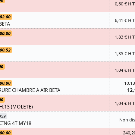
00
0,60 € H.T
82.00
6,41 € H.T
BETA
00.00
1,83 € H.T
00.52
1,35 € H.T
00
1,04 € H.T
00.00
10,13
URE CHAMBRE A AIR BETA
12,
00
1,04 € H.T
H.13 (MOLETE)
059
Non di
CING 4T MY18
80.00
240,2