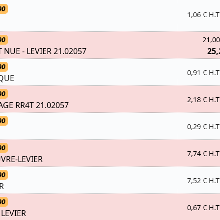
00
1,06 € H.T
00
21,00
 NUE - LEVIER 21.02057
25,
00
0,91 € H.T
IQUE
00
2,18 € H.T
AGE RR4T 21.02057
00
0,29 € H.T
00
7,74 € H.T
RE-LEVIER
00
7,52 € H.T
R
00
0,67 € H.T
 LEVIER