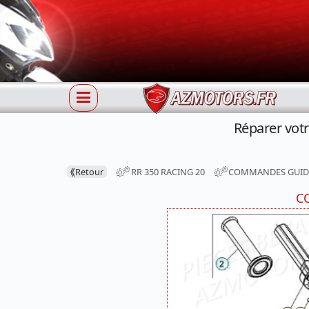
Réparer vo
⟪
Retour
RR 350 RACING 20
COMMANDES GUI
C