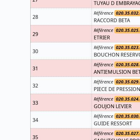
TUYAU D EMBRAYAG
Référence
020.35.032.
28
RACCORD BETA
Référence
020.35.025.
29
ETRIER
Référence
020.35.023.
30
BOUCHON RESERVO
Référence
020.35.028.
31
ANTIEMULSION BE
Référence
020.35.029.
32
PIECE DE PRESSIO
Référence
020.35.024.
33
GOUJON LEVIER
Référence
020.35.030.
34
GUIDE RESSORT
Référence
020.35.027.
35