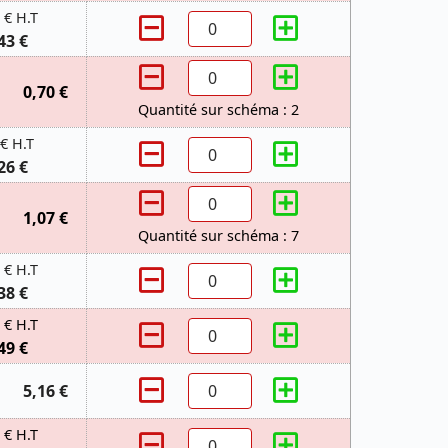
 € H.T
43 €
0,70 €
Quantité sur schéma : 2
 € H.T
26 €
1,07 €
Quantité sur schéma : 7
 € H.T
38 €
 € H.T
49 €
5,16 €
 € H.T