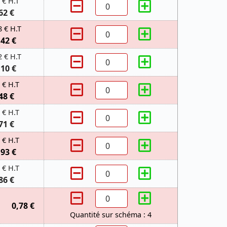
 € H.T
62 €
8 € H.T
,42 €
2 € H.T
,10 €
 € H.T
48 €
 € H.T
71 €
 € H.T
,93 €
 € H.T
86 €
0,78 €
Quantité sur schéma : 4