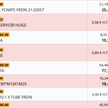
00
21,19
. POMPE FREIN 21.02057
25,
52
0,58 € H.T
SERVOIR HUILE
82.00
8,55
TA
10,
00
0,89 € H.T
RE
00.00
64,48
TA
77,
00
16,24
S.90°M10X1M25
19,
00
4,30 € H.T
0.1 X TUBE FREIN
00.00
45,95