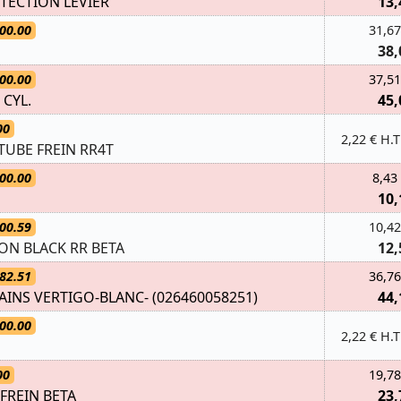
ECTION LEVIER
13,
00.00
31,67
38,
00.00
37,51
 CYL.
45,
00
2,22 € H.T
UBE FREIN RR4T
00.00
8,43
10,
00.59
10,42
ON BLACK RR BETA
12,
82.51
36,76
AINS VERTIGO-BLANC- (026460058251)
44,
00.00
2,22 € H.T
00
19,78
FREIN BETA
23,