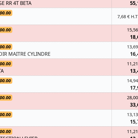
E RR 4T BETA
55,
00.00
7,68 € H.T
00.00
15,56
18,
00.00
13,69
IR MAITRE CYLINDRE
16,
00.00
11,21
TA
13,
00.00
14,94
N
17,
00.00
28,00
33,
00.00
13,13
15,
00.00
11,21