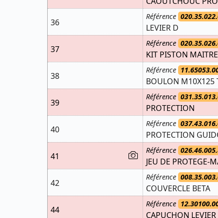
CAOUTCHOUC PROT
Référence
020.35.022.
36
LEVIER D
Référence
020.35.026.
37
KIT PISTON MAITRE
Référence
11.65053.0
38
BOULON M10X125 T
Référence
031.35.013.
39
PROTECTION
Référence
037.43.016.
40
PROTECTION GUID
Référence
026.46.005.
41
JEU DE PROTEGE-M
Référence
008.35.003.
42
COUVERCLE BETA
Référence
12.30100.0
44
CAPUCHON LEVIER 