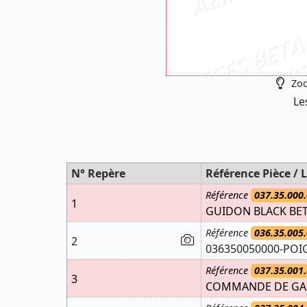
Zoo
Le
N° Repère
Référence Pièce / L
Référence
037.35.000.
1
GUIDON BLACK BE
Référence
036.35.005.
2
036350050000-PO
Référence
037.35.001.
3
COMMANDE DE GAZ 