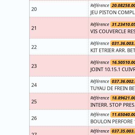
Référence
20.08258.0
20
JEU PISTON COMPL
Référence
31.23410.0
21
VIS COUVERCLE RE
Référence
031.36.003.
22
KIT ETRIER ARR. BE
Référence
16.50510.0
23
JOINT 10.15.1 CUIV
Référence
037.36.002.
24
TUYAU DE FREIN BE
Référence
18.89621.0
25
INTERR. STOP PRE
Référence
11.65040.0
26
BOULON PERFORE 1
Référence
037.35.003.
27