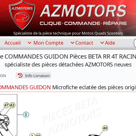
Spécialiste de la pièce technique pour Motos Quads Scooters
R
Accueil
Mon Compte
Contact
Aide
tre COMMANDES GUIDON Pièces BETA RR 4T RACING
spécialiste des pièces détachées AZMOTORS neuves
DON
Info Livraison
OMMANDES GUIDON
Microfiche eclatée des pièces orig