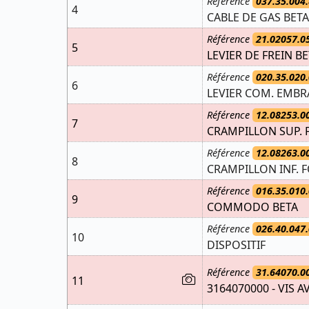
Référence
037.35.004.
4
CABLE DE GAS BETA
Référence
21.02057.0
5
LEVIER DE FREIN B
Référence
020.35.020.
6
LEVIER COM. EMBR
Référence
12.08253.0
7
CRAMPILLON SUP. 
Référence
12.08263.0
8
CRAMPILLON INF. 
Référence
016.35.010.
9
COMMODO BETA
Référence
026.40.047.
10
DISPOSITIF
Référence
31.64070.0
11
3164070000 - VIS A