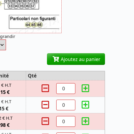
agrandir
Ajoutez au panier
nité
Qté
 € H.T
,15 €
 € H.T
15 €
2 € H.T
,98 €