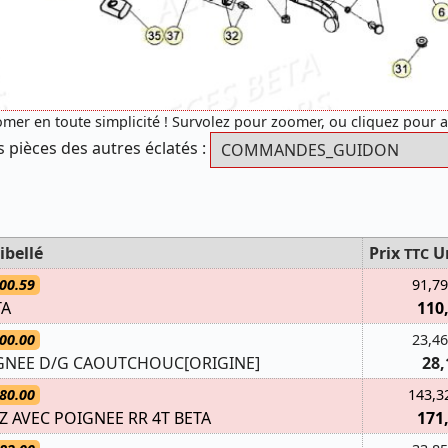
mer en toute simplicité ! Survolez pour zoomer, ou cliquez pour 
s pièces des autres éclatés :
ibellé
Prix
U
TTC
00.59
91,79
TA
110
00.00
23,46
IGNEE D/G CAOUTCHOUC[ORIGINE]
28,
80.00
143,3
AVEC POIGNEE RR 4T BETA
171