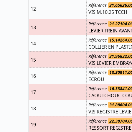
Référence
31.65626.0
12
VIS M.10.25 TCCH
Référence
21.27104.0
13
LEVIER FREIN AVANT
Référence
15.14264.0
14
COLLIER EN PLAST
Référence
31.96832.0
15
VIS LEVIER EMBRAY
Référence
13.30911.0
16
ECROU
Référence
16.33841.0
17
CAOUTCHOUC COUV
Référence
31.88604.0
18
VIS REGISTRE LEVIE
Référence
22.38704.0
19
RESSORT REGISTRE