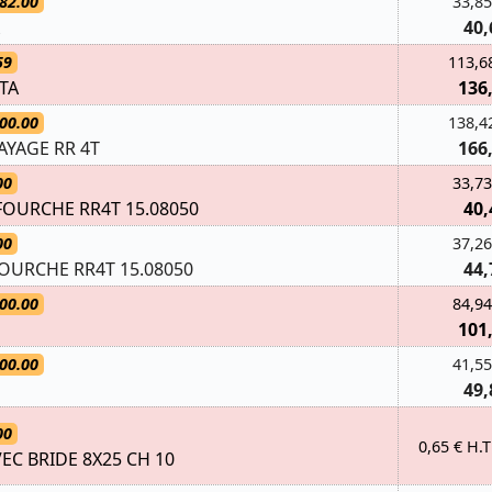
82.00
33,85
40,
59
113,6
ETA
136
00.00
138,4
AYAGE RR 4T
166
00
33,73
FOURCHE RR4T 15.08050
40,
00
37,26
FOURCHE RR4T 15.08050
44,
00.00
84,94
101
00.00
41,55
49,
00
0,65 € H.T
VEC BRIDE 8X25 CH 10