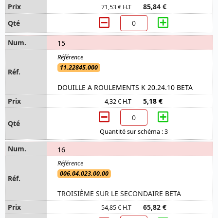
85,84 €
71,53 € H.T
15
11.22845.000
DOUILLE A ROULEMENTS K 20.24.10 BETA
5,18 €
4,32 € H.T
Quantité sur schéma : 3
16
006.04.023.00.00
TROISIÈME SUR LE SECONDAIRE BETA
65,82 €
54,85 € H.T