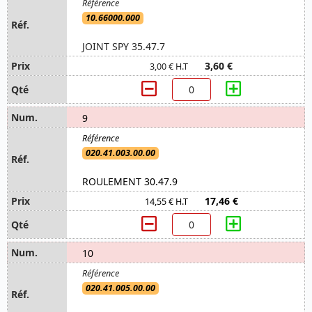
10.66000.000
JOINT SPY 35.47.7
3,60 €
3,00 € H.T
9
020.41.003.00.00
ROULEMENT 30.47.9
17,46 €
14,55 € H.T
10
020.41.005.00.00