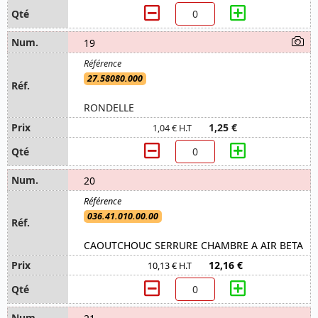
19
27.58080.000
RONDELLE
1,25 €
1,04 € H.T
20
036.41.010.00.00
CAOUTCHOUC SERRURE CHAMBRE A AIR BETA
12,16 €
10,13 € H.T