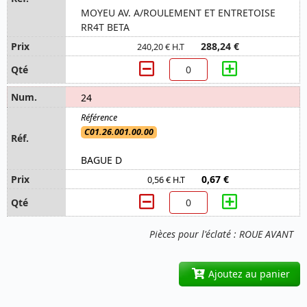
MOYEU AV. A/ROULEMENT ET ENTRETOISE
RR4T BETA
288,24 €
240,20 € H.T
24
C01.26.001.00.00
BAGUE D
0,67 €
0,56 € H.T
Pièces pour l'éclaté : ROUE AVANT
Ajoutez au panier