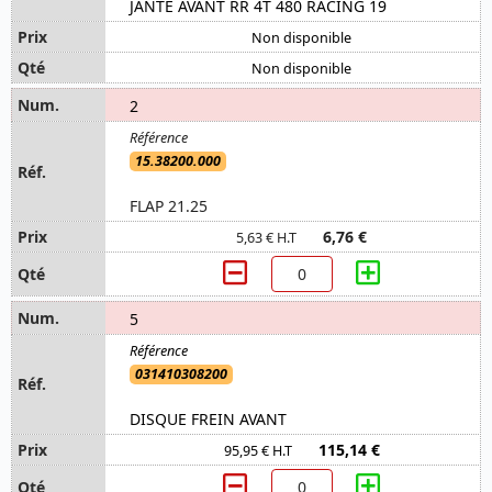
JANTE AVANT RR 4T 480 RACING 19
Non disponible
Non disponible
2
15.38200.000
FLAP 21.25
6,76 €
5,63 € H.T
5
031410308200
DISQUE FREIN AVANT
115,14 €
95,95 € H.T