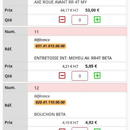
AXE ROUE AVANT RR 4T MY
53,00 €
44,17 € H.T
11
031.41.015.00.00
ENTRETOISE INT. MOYEU AV. RR4T BETA
5,05 €
4,21 € H.T
12
020.41.110.00.00
BOUCHON BETA
4,92 €
4,10 € H.T