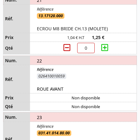
21
13.17120.000
ECROU M8 BRIDE CH.13 (MOLETE)
1,25 €
1,04 € H.T
22
026410010059
ROUE AVANT
Non disponible
Non disponible
23
031.41.014.80.00