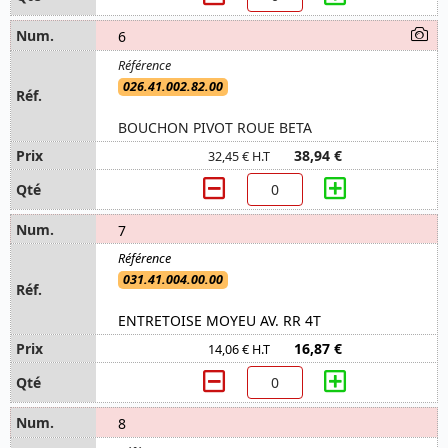
6
026.41.002.82.00
BOUCHON PIVOT ROUE BETA
38,94 €
32,45 € H.T
7
031.41.004.00.00
ENTRETOISE MOYEU AV. RR 4T
16,87 €
14,06 € H.T
8