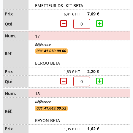
EMETTEUR D8 -KIT BETA
7,69 €
6,41 € H.T
17
031.41.050.00.00
ECROU BETA
2,20 €
1,83 € H.T
18
031.41.049.00.52
RAYON BETA
1,62 €
1,35 € H.T