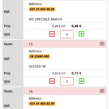
031.41.043.00.00
VIS SPECIALE M6X14
0,48 €
0,40 € H.T
15
28.22660.000
SEEGER 9E
0,72 €
0,60 € H.T
16
021.41.005.82.00